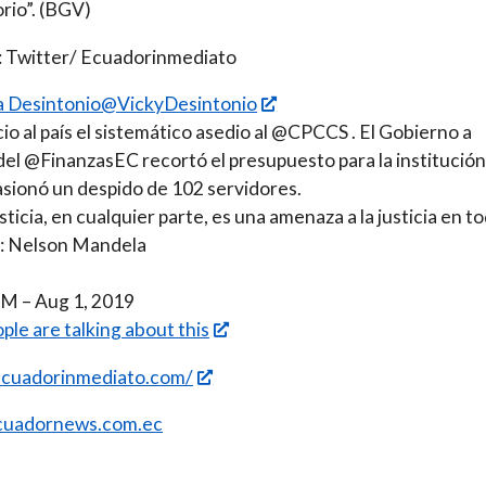
orio”. (BGV)
: Twitter/ Ecuadorinmediato
ia Desintonio@VickyDesintonio
o al país el sistemático asedio al @CPCCS . El Gobierno a
del @FinanzasEC recortó el presupuesto para la institución,
sionó un despido de 102 servidores.
usticia, en cualquier parte, es una amenaza a la justicia en t
»: Nelson Mandela
M – Aug 1, 2019
ple are talking about this
/ecuadorinmediato.com/
uadornews.com.ec