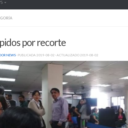
WS
EGORÍA
idos por recorte
DOR NEWS
· PUBLICADA
2019-08-02
· ACTUALIZADO
2019-08-02