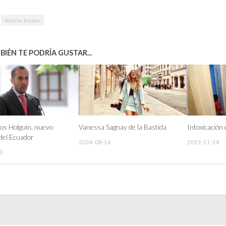
Noticias Ecuador
IÉN TE PODRÍA GUSTAR...
os Holguín, nuevo
Vanessa Sagnay de la Bastida
Intoxicación
 del Ecuador
2024-08-14
2019-11-14
3