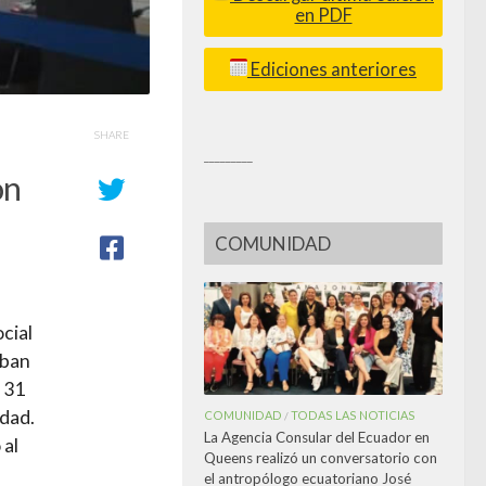
en PDF
Ediciones anteriores
SHARE
_________
ón
COMUNIDAD
cial
aban
 31
idad.
COMUNIDAD
TODAS LAS NOTICIAS
/
La Agencia Consular del Ecuador en
 al
Queens realizó un conversatorio con
el antropólogo ecuatoriano José