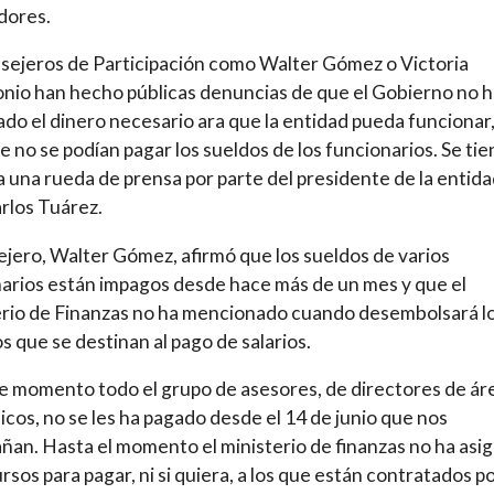
dores.
sejeros de Participación como Walter Gómez o Victoria
nio han hecho públicas denuncias de que el Gobierno no h
do el dinero necesario ara que la entidad pueda funcionar,
ve no se podían pagar los sueldos de los funcionarios. Se ti
a una rueda de prensa por parte del presidente de la entidad
rlos Tuárez.
ejero, Walter Gómez, afirmó que los sueldos de varios
arios están impagos desde hace más de un mes y que el
rio de Finanzas no ha mencionado cuando desembolsará l
s que se destinan al pago de salarios.
e momento todo el grupo de asesores, de directores de ár
icos, no se les ha pagado desde el 14 de junio que nos
an. Hasta el momento el ministerio de finanzas no ha asi
ursos para pagar, ni si quiera, a los que están contratados po