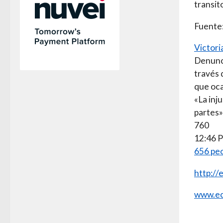
transit
Fuente
Victor
Denunci
través 
que oca
«La inj
partes
760
12:46 P
656 peo
http:/
www.ec