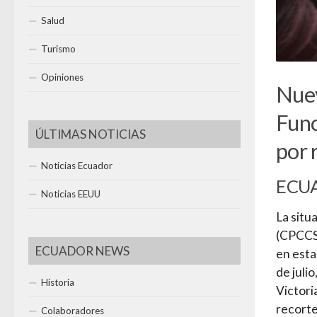
Salud
Turismo
Opiniones
Nuev
Func
ÚLTIMAS NOTICIAS
por 
Noticias Ecuador
ECU
Noticias EEUU
La situ
(CPCCS)
ECUADOR NEWS
en esta
de juli
Historia
Victori
recorte
Colaboradores