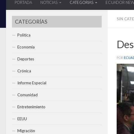
PORTADA
NOTICIAS
CATEGORIAS
ECUADOR NE
SIN CAT
CATEGORÍAS
Política
Desp
Economía
POR
ECUA
Deportes
Crónica
Informe Especial
Comunidad
Entretenimiento
EEUU
Migración