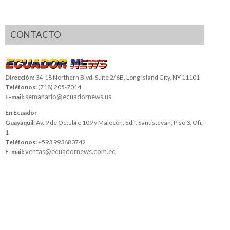
CONTACTO
Dirección:
34-18 Northern Blvd, Suite 2/6B, Long Island City, NY 11101
Teléfonos:
(718) 205-7014
semanario@ecuadornews.us
E-mail:
En Ecuador
Guayaquil:
Av. 9 de Octubre 109 y Malecón, Edif. Santistevan, Piso 3, Ofi.
1
Teléfonos:
+593 993683742
ventas@ecuadornews.com.ec
E-mail: