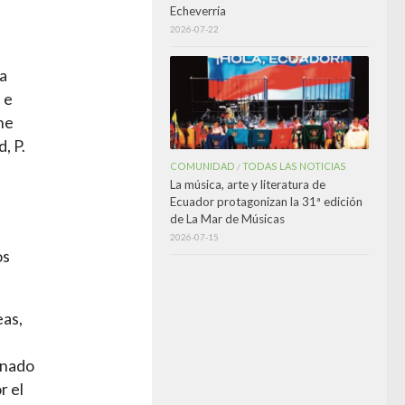
Echeverría
2026-07-22
a
 e
ene
, P.
COMUNIDAD
TODAS LAS NOTICIAS
/
La música, arte y literatura de
Ecuador protagonizan la 31ª edición
de La Mar de Músicas
2026-07-15
os
eas,
gnado
r el