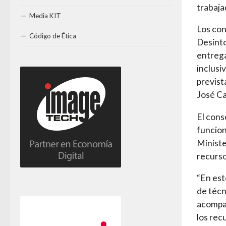
trabaja
Media KIT
Los con
Código de Ética
Desinto
entrega
inclusi
previst
José Ca
El cons
funcion
Ministe
recurso
“En est
de técn
acompañ
los rec