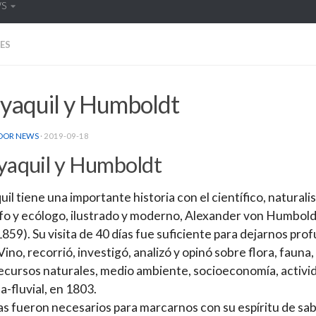
WS
ES
yaquil y Humboldt
DOR NEWS
·
2019-09-18
aquil y Humboldt
il tiene una importante historia con el científico, naturalis
o y ecólogo, ilustrado y moderno, Alexander von Humbold
859). Su visita de 40 días fue suficiente para dejarnos pro
Vino, recorrió, investigó, analizó y opinó sobre flora, fauna,
recursos naturales, medio ambiente, socioeconomía, activi
a-fluvial, en 1803.
as fueron necesarios para marcarnos con su espíritu de sab