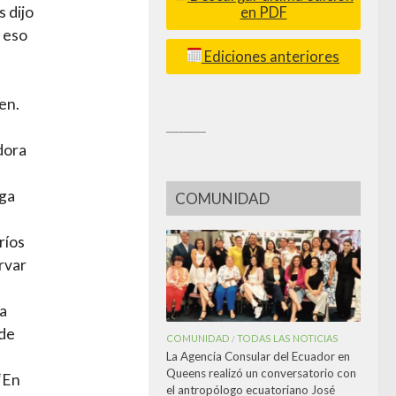
 dijo
en PDF
 eso
Ediciones anteriores
en.
_________
dora
rga
COMUNIDAD
ríos
rvar
a
 de
COMUNIDAD
TODAS LAS NOTICIAS
/
La Agencia Consular del Ecuador en
Queens realizó un conversatorio con
 “En
el antropólogo ecuatoriano José