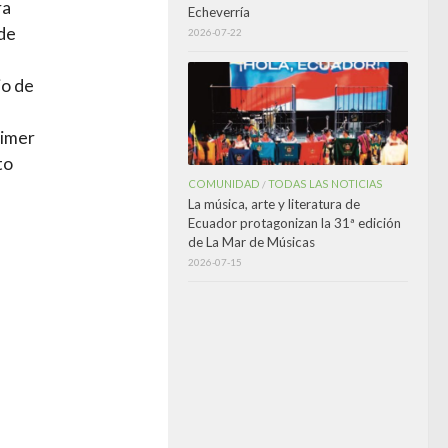
ra
Echeverría
 de
2026-07-22
io de
rimer
to
COMUNIDAD
TODAS LAS NOTICIAS
/
La música, arte y literatura de
Ecuador protagonizan la 31ª edición
de La Mar de Músicas
2026-07-15