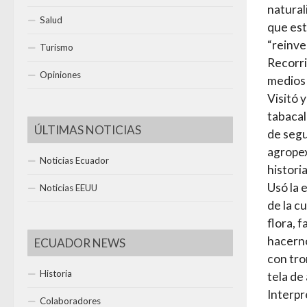
natural
Salud
que est
“reinve
Turismo
Recorri
Opiniones
medios 
Visitó 
tabacal
ÚLTIMAS NOTICIAS
de segu
agropex
Noticias Ecuador
historia
Usó la 
Noticias EEUU
de la c
flora, f
hacern
ECUADOR NEWS
con tro
Historia
tela de
Interpr
Colaboradores