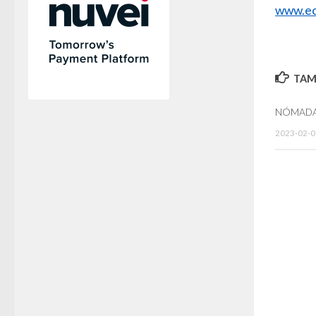
www.ec
TAMB
NÓMADA
2023-02-0