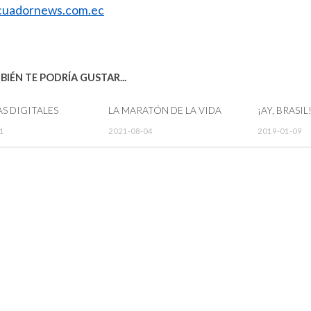
uadornews.com.ec
IÉN TE PODRÍA GUSTAR...
S DIGITALES
LA MARATÓN DE LA VIDA
¡AY, BRASIL
1
2021-08-04
2019-01-09