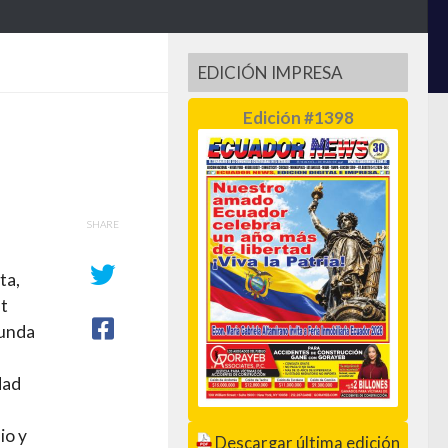
EDICIÓN IMPRESA
Edición #1398
SHARE
ta,
t
funda
dad
io y
Descargar última edición