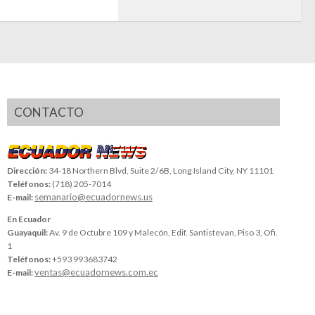
CONTACTO
Dirección:
34-18 Northern Blvd, Suite 2/6B, Long Island City, NY 11101
Teléfonos:
(718) 205-7014
semanario@ecuadornews.us
E-mail:
En Ecuador
Guayaquil:
Av. 9 de Octubre 109 y Malecón, Edif. Santistevan, Piso 3, Ofi.
1
Teléfonos:
+593 993683742
ventas@ecuadornews.com.ec
E-mail: