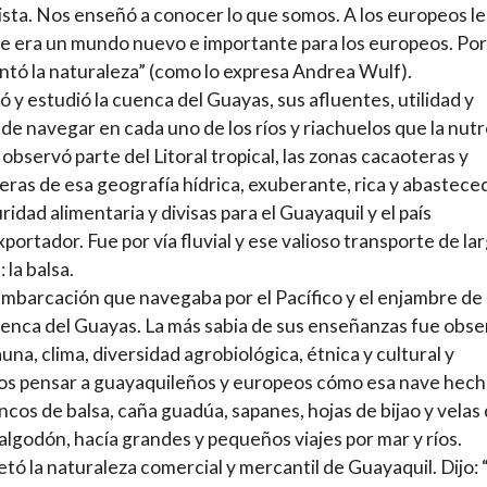
ista. Nos enseñó a conocer lo que somos. A los europeos les
e era un mundo nuevo e importante para los europeos. Por
ntó la naturaleza” (como lo expresa Andrea Wulf).
ó y estudió la cuenca del Guayas, sus afluentes, utilidad y
de navegar en cada uno de los ríos y riachuelos que la nutr
y observó parte del Litoral tropical, las zonas cacaoteras y
eras de esa geografía hídrica, exuberante, rica y abastece
ridad alimentaria y divisas para el Guayaquil y el país
portador. Fue por vía fluvial y ese valioso transporte de la
: la balsa.
embarcación que navegaba por el Pacífico y el enjambre de 
uenca del Guayas. La más sabia de sus enseñanzas fue obse
auna, clima, diversidad agrobiológica, étnica y cultural y
os pensar a guayaquileños y europeos cómo esa nave hech
ncos de balsa, caña guadúa, sapanes, hojas de bijao y velas
 algodón, hacía grandes y pequeños viajes por mar y ríos.
etó la naturaleza comercial y mercantil de Guayaquil. Dijo: