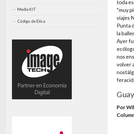
toda es
Media KIT
“muy pi
viajes 
Código de Ética
Punta d
la ball
Ayer fu
ecólogo
nos ens
volver 
nostálg
feracid
Guay
Por Wil
Column