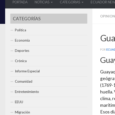
PORTADA
NOTICIAS
CATEGORIAS
ECUADOR NE
OPINION
CATEGORÍAS
Política
Gua
Economía
POR
ECUA
Deportes
Guay
Crónica
Informe Especial
Guayaqu
geógraf
Comunidad
(1769-1
huella. 
Entretenimiento
clima, 
EEUU
marítim
Esos dí
Migración