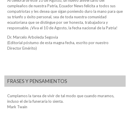
Al celebrarse este 10 de Agosto, un nuevo aniversario del
cumpleaños de nuestra Patria, Ecuador News felicita a todos sus
compatriotas y les desea que sigan poniendo duro la mano para que
su triunfo y éxito personal, sea de toda nuestra comunidad
ecuatoriana que se distingue por ser honesta, trabajadora y
responsable. ¡Viva el 10 de Agosto, la fecha nacional de la Patria!
Dr. Marcelo Arboleda Segovia
(Editorial póstumo de esta magna fecha, escrito por nuestro
Director Emérito)
FRASES Y PENSAMIENTOS
Cumplamos la tarea de vivir de tal modo que cuando muramos,
incluso el de la funeraria lo sienta.
Mark Twain