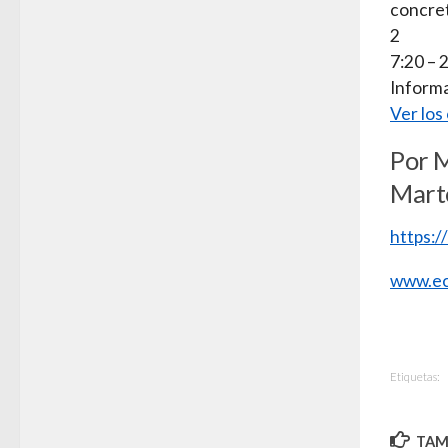
concre
2
7:20 – 
Informa
Ver los
Por 
Marte
https:
www.ec
Etiquetas:
TAMB