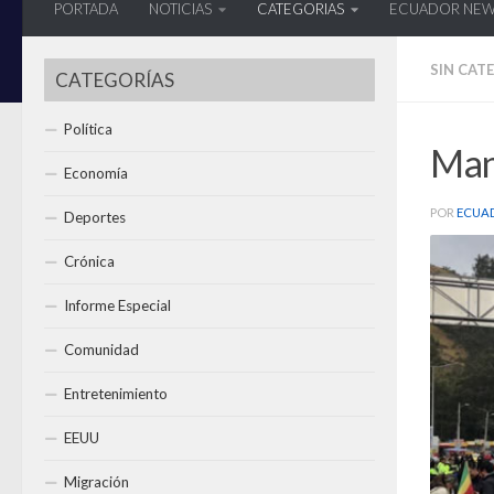
PORTADA
NOTICIAS
CATEGORIAS
ECUADOR NE
SIN CAT
CATEGORÍAS
Política
Man
Economía
POR
ECUA
Deportes
Crónica
Informe Especial
Comunidad
Entretenimiento
EEUU
Migración