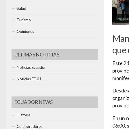
Salud
Manifesta
Turismo
Opiniones
Mani
que 
ÚLTIMAS NOTICIAS
Este 24
Noticias Ecuador
provinc
manifes
Noticias EEUU
Desde a
organiz
ECUADOR NEWS
provinci
Historia
En un r
06:00, 
Colaboradores