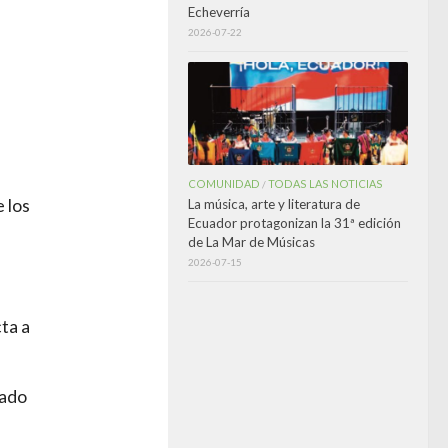
Echeverría
2026-07-22
COMUNIDAD
TODAS LAS NOTICIAS
/
 los
La música, arte y literatura de
Ecuador protagonizan la 31ª edición
de La Mar de Músicas
2026-07-15
ta a
tado