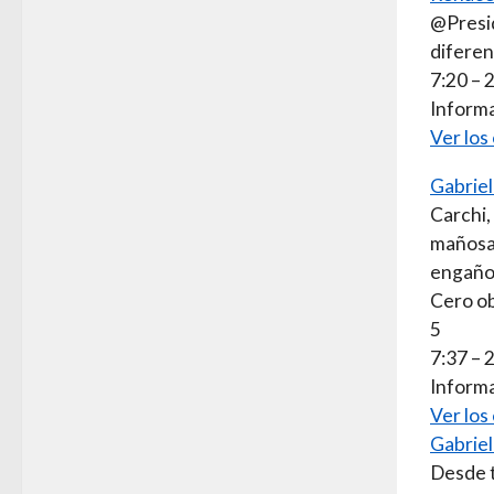
@Presid
diferen
7:20 – 
Informa
Ver los
Gabriel
Carchi,
mañosa 
engaños
Cero ob
5
7:37 – 
Informa
Ver los
Gabriel
Desde t