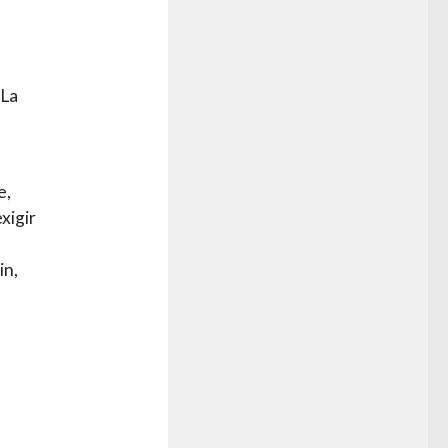
 La
e,
xigir
in,