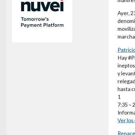
manifes
Ayer, 2
denomin
moviliz
marcha 
Patrici
Hay #P
ineptos
y levan
relegad
hasta 
1
7:35 – 
Informa
Ver los
Renace