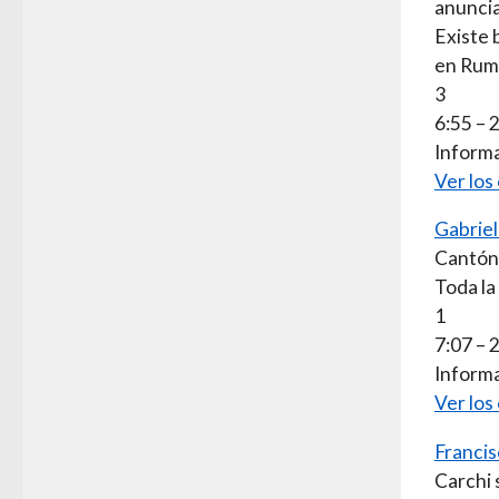
anuncia
Existe 
en Rum
3
6:55 – 
Informa
Ver los
Gabriel
Cantón 
Toda la
1
7:07 – 
Informa
Ver los
Franci
Carchi 