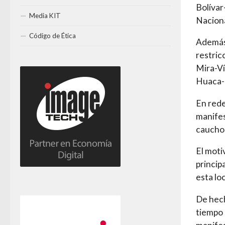
Bolívar
Media KIT
Naciona
Código de Ética
Además,
restric
Mira-Ví
Huaca-
En rede
manifes
cauchos
El moti
princip
esta lo
De hech
tiempo 