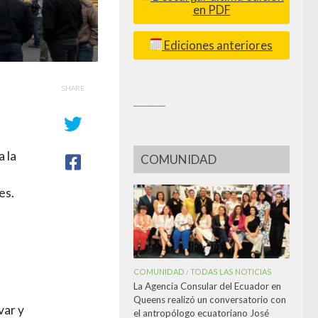
en PDF
Ediciones anteriores
s
SHARE
_________
 la
COMUNIDAD
es.
COMUNIDAD
TODAS LAS NOTICIAS
/
La Agencia Consular del Ecuador en
Queens realizó un conversatorio con
var y
el antropólogo ecuatoriano José