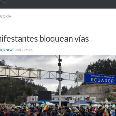
WS
EGORÍA
ifestantes bloquean vías
DOR NEWS
·
2019-09-24