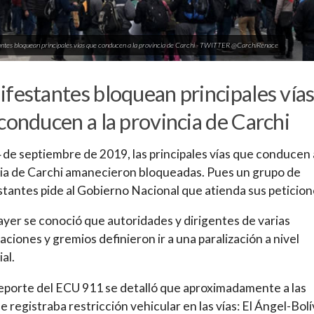
ntes bloquean principales vías que conducen a la provincia de Carchi - TWITTER @CarchiRenace
festantes bloquean principales vía
conducen a la provincia de Carchi
 de septiembre de 2019, las principales vías que conducen a
ia de Carchi amanecieron bloqueadas. Pues un grupo de
tantes pide al Gobierno Nacional que atienda sus peticion
yer se conoció que autoridades y dirigentes de varias
aciones y gremios definieron ir a una paralización a nivel
al.
eporte del ECU 911 se detalló que aproximadamente a las
se registraba restricción vehicular en las vías: El Ángel-Bolí