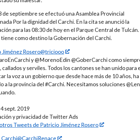
tado su malestar.
3 de septiembre se efectuó una Asamblea Provincial
ada Por la dignidad del Carchi. En la cita se anunció la
ación para las 08:30 de hoy en el Parque Central de Tulcán.
tiene como destino la Gobernación del Carchi.
o Jiménez Rosero@triciooo
aroEnCarchi y @MorenoEdin @GoberCarchi como siempr
, callados y serviles. Todos los cantones se han unido para e
tar la voz a un gobierno que desde hace más de 10 años, ha
o a la provincia del #Carchi. Necesitamos soluciones @Len
cuando.
24 sept. 2019
ción y privacidad de Twitter Ads
 otros Tweets de Patricio Jiménez Rosero
 Carchi@CarchiRenace