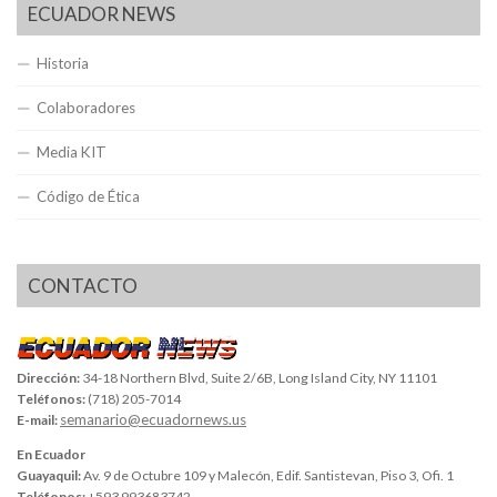
ECUADOR NEWS
Historia
Colaboradores
Media KIT
Código de Ética
CONTACTO
Dirección:
34-18 Northern Blvd, Suite 2/6B, Long Island City, NY 11101
Teléfonos:
(718) 205-7014
semanario@ecuadornews.us
E-mail:
En Ecuador
Guayaquil:
Av. 9 de Octubre 109 y Malecón, Edif. Santistevan, Piso 3, Ofi. 1
Teléfonos:
+593 993683742