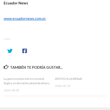
Ecuador News
www.ecuadornews.com.ec
SHARE
TAMBIÉN TE PODRÍA GUSTAR...
La guerra contra Irán es inmoral,
APOYO A LA BRAVA
ilegal y un derroche colosal de dinero.
2024-01-31
2026-04-01