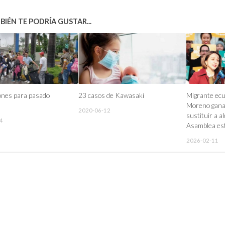
IÉN TE PODRÍA GUSTAR...
ones para pasado
23 casos de Kawasaki
Migrante ecu
Moreno gana 
2020-06-12
sustituir a 
4
Asamblea est
2026-02-11