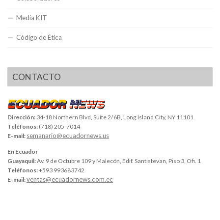
Media KIT
Código de Ética
CONTACTO
Dirección:
34-18 Northern Blvd, Suite 2/6B, Long Island City, NY 11101
Teléfonos:
(718) 205-7014
semanario@ecuadornews.us
E-mail:
En Ecuador
Guayaquil:
Av. 9 de Octubre 109 y Malecón, Edif. Santistevan, Piso 3, Ofi. 1
Teléfonos:
+593 993683742
ventas@ecuadornews.com.ec
E-mail: