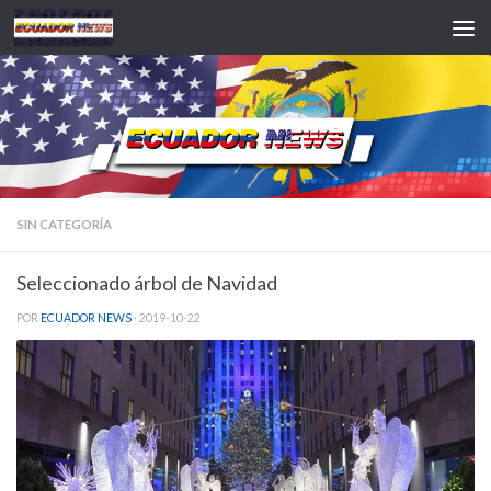
Saltar al contenido
SIN CATEGORÍA
Seleccionado árbol de Navidad
POR
ECUADOR NEWS
·
2019-10-22