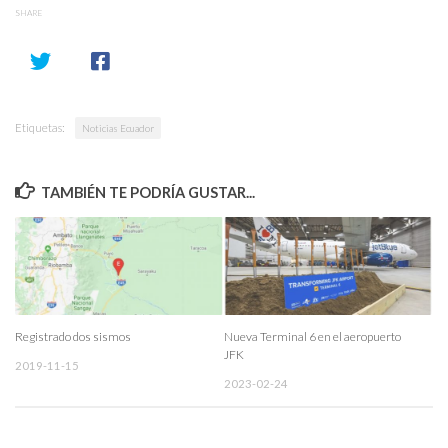
SHARE
Etiquetas:
Noticias Ecuador
TAMBIÉN TE PODRÍA GUSTAR...
Registrado dos sismos
Nueva Terminal 6 en el aeropuerto
JFK
2019-11-15
2023-02-24