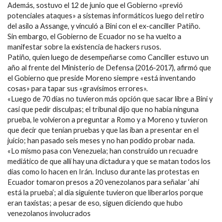
Además, sostuvo el 12 de junio que el Gobierno «previó
potenciales ataques» a sistemas informáticos luego del retiro
del asilo a Assange, y vinculó a Bini con el ex-canciller Patiño.
Sin embargo, el Gobierno de Ecuador no se ha vuelto a
manifestar sobre la existencia de hackers rusos.
Patiño, quien luego de desempeñarse como Canciller estuvo un
año al frente del Ministerio de Defensa (2016-2017), afirmó que
el Gobierno que preside Moreno siempre «está inventando
cosas» para tapar sus «gravísimos errores».
«Luego de 70 días no tuvieron más opción que sacar libre a Bini y
casi que pedir disculpas; el tribunal dijo que no había ninguna
prueba, le volvieron a preguntar a Romo y a Moreno y tuvieron
que decir que tenían pruebas y que las iban a presentar en el
juicio; han pasado seis meses y no han podido probar nada.
«Lo mismo pasa con Venezuela; han construido un recuadre
mediático de que allí hay una dictadura y que se matan todos los
días como lo hacen en Irán. Incluso durante las protestas en
Ecuador tomaron presos a 20 venezolanos para señalar ‘ahí
está la prueba’; al día siguiente tuvieron que liberarlos porque
eran taxistas; a pesar de eso, siguen diciendo que hubo
venezolanos involucrados