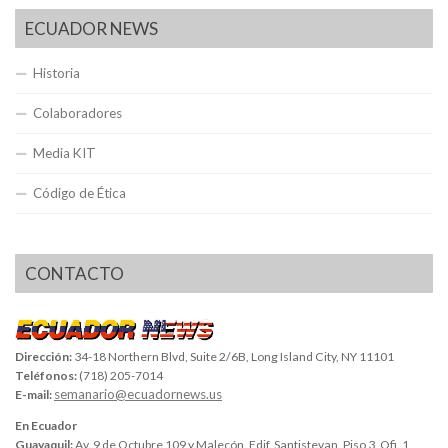
ECUADOR NEWS
Historia
Colaboradores
Media KIT
Código de Ética
CONTACTO
Dirección:
34-18 Northern Blvd, Suite 2/6B, Long Island City, NY 11101
Teléfonos:
(718) 205-7014
semanario@ecuadornews.us
E-mail:
En Ecuador
Guayaquil:
Av. 9 de Octubre 109 y Malecón, Edif. Santistevan, Piso 3, Ofi. 1