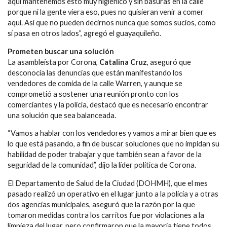
aquí mantenemos esto muy higiénico y sin basuras en la calle
porque ni la gente viera eso, pues no quisieran venir a comer
aquí. Así que no pueden decirnos nunca que somos sucios, como
sí pasa en otros lados”, agregó el guayaquileño.
Prometen buscar una solución
La asambleísta por Corona,
Catalina Cruz
, aseguró que
desconocía las denuncias que están manifestando los
vendedores de comida de la calle Warren, y aunque se
comprometió a sostener una reunión pronto con los
comerciantes y la policía, destacó que es necesario encontrar
una solución que sea balanceada.
“Vamos a hablar con los vendedores y vamos a mirar bien que es
lo que está pasando, a fin de buscar soluciones que no impidan su
habilidad de poder trabajar y que también sean a favor de la
seguridad de la comunidad”, dijo la líder política de Corona.
El Departamento de Salud de la Ciudad (DOHMH), que el mes
pasado realizó un operativo en el lugar junto a la policía y a otras
dos agencias municipales, aseguró que la razón por la que
tomaron medidas contra los carritos fue por violaciones a la
limpieza del lugar, pero confirmaron que la mayoría tiene todos