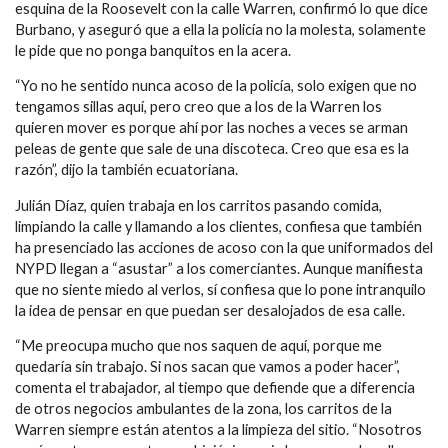
esquina de la Roosevelt con la calle Warren, confirmó lo que dice
Burbano, y aseguró que a ella la policía no la molesta, solamente
le pide que no ponga banquitos en la acera.
“Yo no he sentido nunca acoso de la policía, solo exigen que no
tengamos sillas aquí, pero creo que a los de la Warren los
quieren mover es porque ahí por las noches a veces se arman
peleas de gente que sale de una discoteca. Creo que esa es la
razón”, dijo la también ecuatoriana.
Julián Díaz, quien trabaja en los carritos pasando comida,
limpiando la calle y llamando a los clientes, confiesa que también
ha presenciado las acciones de acoso con la que uniformados del
NYPD llegan a “asustar” a los comerciantes. Aunque manifiesta
que no siente miedo al verlos, sí confiesa que lo pone intranquilo
la idea de pensar en que puedan ser desalojados de esa calle.
“Me preocupa mucho que nos saquen de aquí, porque me
quedaría sin trabajo. Si nos sacan que vamos a poder hacer”,
comenta el trabajador, al tiempo que defiende que a diferencia
de otros negocios ambulantes de la zona, los carritos de la
Warren siempre están atentos a la limpieza del sitio. “Nosotros