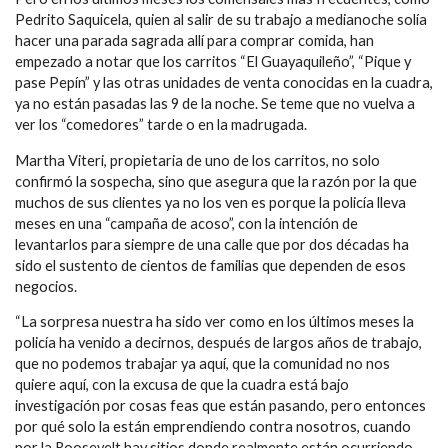
Pedrito Saquicela, quien al salir de su trabajo a medianoche solía
hacer una parada sagrada allí para comprar comida, han
empezado a notar que los carritos “El Guayaquileño”, “Pique y
pase Pepín” y las otras unidades de venta conocidas en la cuadra,
ya no están pasadas las 9 de la noche. Se teme que no vuelva a
ver los “comedores” tarde o en la madrugada.
Martha Viteri, propietaria de uno de los carritos, no solo
confirmó la sospecha, sino que asegura que la razón por la que
muchos de sus clientes ya no los ven es porque la policía lleva
meses en una “campaña de acoso”, con la intención de
levantarlos para siempre de una calle que por dos décadas ha
sido el sustento de cientos de familias que dependen de esos
negocios.
“La sorpresa nuestra ha sido ver como en los últimos meses la
policía ha venido a decirnos, después de largos años de trabajo,
que no podemos trabajar ya aquí, que la comunidad no nos
quiere aquí, con la excusa de que la cuadra está bajo
investigación por cosas feas que están pasando, pero entonces
por qué solo la están emprendiendo contra nosotros, cuando
por la Roosevelt hay sitios donde realmente están ocurriendo