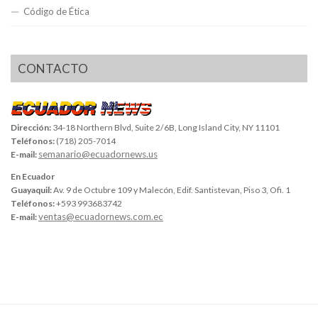
Código de Ética
CONTACTO
Dirección:
34-18 Northern Blvd, Suite 2/6B, Long Island City, NY 11101
Teléfonos:
(718) 205-7014
semanario@ecuadornews.us
E-mail:
En Ecuador
Guayaquil:
Av. 9 de Octubre 109 y Malecón, Edif. Santistevan, Piso 3, Ofi. 1
Teléfonos:
+593 993683742
ventas@ecuadornews.com.ec
E-mail: