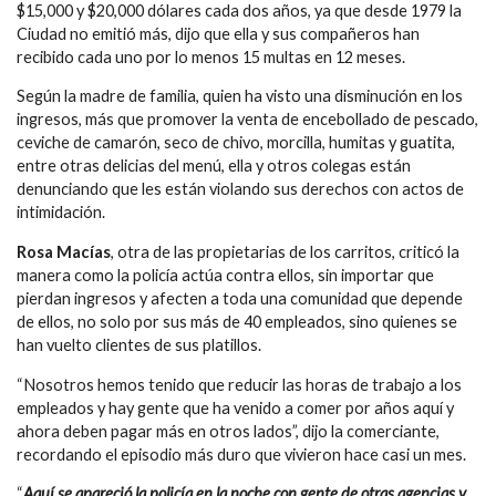
$15,000 y $20,000 dólares cada dos años, ya que desde 1979 la
Ciudad no emitió más, dijo que ella y sus compañeros han
recibido cada uno por lo menos 15 multas en 12 meses.
Según la madre de familia, quien ha visto una disminución en los
ingresos, más que promover la venta de encebollado de pescado,
ceviche de camarón, seco de chivo, morcilla, humitas y guatita,
entre otras delicias del menú, ella y otros colegas están
denunciando que les están violando sus derechos con actos de
intimidación.
Rosa Macías
, otra de las propietarias de los carritos, criticó la
manera como la policía actúa contra ellos, sin importar que
pierdan ingresos y afecten a toda una comunidad que depende
de ellos, no solo por sus más de 40 empleados, sino quienes se
han vuelto clientes de sus platillos.
“Nosotros hemos tenido que reducir las horas de trabajo a los
empleados y hay gente que ha venido a comer por años aquí y
ahora deben pagar más en otros lados”, dijo la comerciante,
recordando el episodio más duro que vivieron hace casi un mes.
“
Aquí se apareció la policía en la noche con gente de otras agencias y