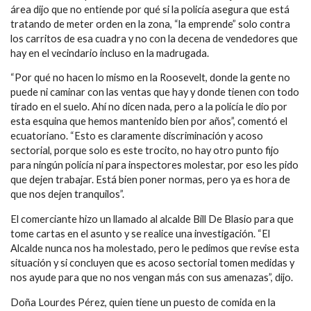
área dijo que no entiende por qué si la policía asegura que está
tratando de meter orden en la zona, “la emprende” solo contra
los carritos de esa cuadra y no con la decena de vendedores que
hay en el vecindario incluso en la madrugada.
“Por qué no hacen lo mismo en la Roosevelt, donde la gente no
puede ni caminar con las ventas que hay y donde tienen con todo
tirado en el suelo. Ahí no dicen nada, pero a la policía le dio por
esta esquina que hemos mantenido bien por años”, comentó el
ecuatoriano. “Esto es claramente discriminación y acoso
sectorial, porque solo es este trocito, no hay otro punto fijo
para ningún policía ni para inspectores molestar, por eso les pido
que dejen trabajar. Está bien poner normas, pero ya es hora de
que nos dejen tranquilos”.
El comerciante hizo un llamado al alcalde Bill De Blasio para que
tome cartas en el asunto y se realice una investigación. “El
Alcalde nunca nos ha molestado, pero le pedimos que revise esta
situación y si concluyen que es acoso sectorial tomen medidas y
nos ayude para que no nos vengan más con sus amenazas”, dijo.
Doña Lourdes Pérez, quien tiene un puesto de comida en la