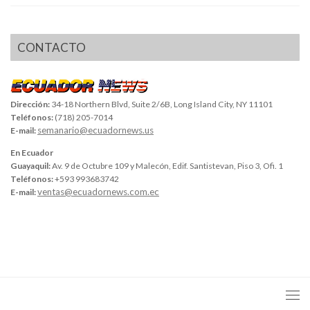
CONTACTO
Dirección:
34-18 Northern Blvd, Suite 2/6B, Long Island City, NY 11101
Teléfonos:
(718) 205-7014
semanario@ecuadornews.us
E-mail:
En Ecuador
Guayaquil:
Av. 9 de Octubre 109 y Malecón, Edif. Santistevan, Piso 3, Ofi. 1
Teléfonos:
+593 993683742
ventas@ecuadornews.com.ec
E-mail: