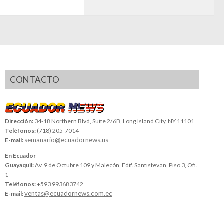
CONTACTO
Dirección:
34-18 Northern Blvd, Suite 2/6B, Long Island City, NY 11101
Teléfonos:
(718) 205-7014
semanario@ecuadornews.us
E-mail:
En Ecuador
Guayaquil:
Av. 9 de Octubre 109 y Malecón, Edif. Santistevan, Piso 3, Ofi.
1
Teléfonos:
+593 993683742
ventas@ecuadornews.com.ec
E-mail: