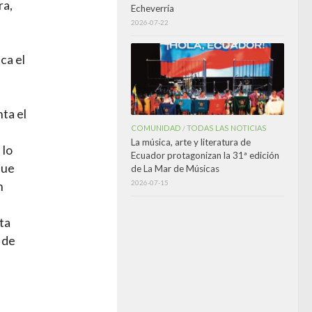
ra,
Echeverría
2026-07-22
ca el
nta el
COMUNIDAD
TODAS LAS NOTICIAS
/
La música, arte y literatura de
 lo
Ecuador protagonizan la 31ª edición
que
de La Mar de Músicas
2026-07-15
n
ta
 de
s