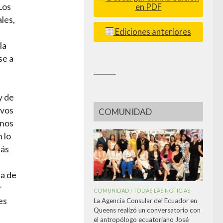
Los
en PDF
les,
Ediciones anteriores
la
se a
_________
y de
ivos
COMUNIDAD
 nos
 lo
más
ma de
r
COMUNIDAD
TODAS LAS NOTICIAS
/
es
La Agencia Consular del Ecuador en
Queens realizó un conversatorio con
el antropólogo ecuatoriano José