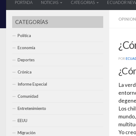
PORTADA
NOTICIAS
CATEGORIAS
ECUADOR NE
OPINION
CATEGORÍAS
Política
¿Có
Economía
POR
ECUA
Deportes
¿Cóm
Crónica
Informe Especial
La verd
entorno
Comunidad
degener
Los chi
Entretenimiento
mundo, 
EEUU
multitu
Yo creo
Migración