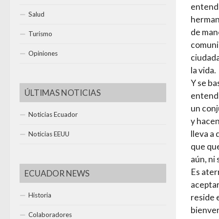
entende
Salud
hermano
de mane
Turismo
comunid
Opiniones
ciudada
la vida.
Y se ba
ÚLTIMAS NOTICIAS
entendi
un conj
Noticias Ecuador
y hacen
lleva a
Noticias EEUU
que qu
aún, ni
Es ater
ECUADOR NEWS
aceptar
Historia
reside 
bienven
Colaboradores