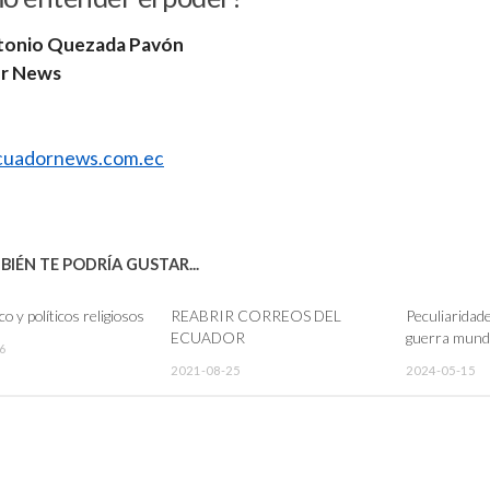
tonio Quezada Pavón
r News
uadornews.com.ec
IÉN TE PODRÍA GUSTAR...
co y políticos religiosos
REABRIR CORREOS DEL
Peculiaridade
ECUADOR
guerra mund
6
2021-08-25
2024-05-15