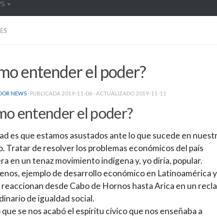
WS
ES
mo entender el poder?
DOR NEWS
· PUBLICADA
2019-11-06
· ACTUALIZADO
2019-11-11
o entender el poder?
ad es que estamos asustados ante lo que sucede en nuest
. Tratar de resolver los problemas económicos del país
a en un tenaz movimiento indígena y, yo diría, popular.
lenos, ejemplo de desarrollo económico en Latinoamérica y
reaccionan desde Cabo de Hornos hasta Arica en un recl
dinario de igualdad social.
 que se nos acabó el espíritu cívico que nos enseñaba a