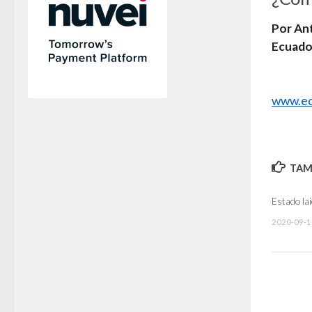
Por An
Ecuado
www.ec
TAMB
Estado lai
2020-09-1