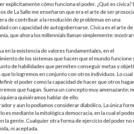
r explícitamente cómo funciona el poder. ¿Qué es cívica? 
s de La Salle me enseñaron que era el arte de ser prosocia
ra de contribuir a la resolución de problemas en una
ad con capacidad de autogobernarse. Cívica es el arte de 
nía, que ahora los millennials llaman simplemente: mostrar
sa en la existencia de valores fundamentales, en el
miento de los sistemas que hacen que el mundo funcione 
unto de habilidades que permiten conseguir metas y objet
 que lo logremos en conjunto con otros individuos. Lo cual
 definir el poder como la capacidad de hacer que otros hagan
eremos que hagan. Suena un concepto muy amenazante; 
 siquiera quisiéramos hablar de ello.
rador y aun lo podíamos considerar diabólico. La única for
lo es mediante la mitológica democracia, en la cual el pode
en la gente. Cualquier otra forma de ejercicio del poder no 
ida, ni aceptada.