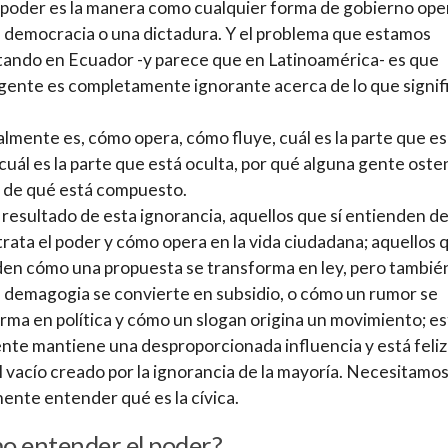
 poder es la manera como cualquier forma de gobierno ope
 democracia o una dictadura. Y el problema que estamos
ando en Ecuador -y parece que en Latinoamérica- es que
ente es completamente ignorante acerca de lo que signifi
lmente es, cómo opera, cómo fluye, cuál es la parte que es
, cuál es la parte que está oculta, por qué alguna gente oste
 de qué está compuesto.
resultado de esta ignorancia, aquellos que sí entienden de
trata el poder y cómo opera en la vida ciudadana; aquellos 
en cómo una propuesta se transforma en ley, pero tambié
 demagogia se convierte en subsidio, o cómo un rumor se
rma en política y cómo un slogan origina un movimiento; es
nte mantiene una desproporcionada influencia y está feliz
el vacío creado por la ignorancia de la mayoría. Necesitamo
nte entender qué es la cívica.
o entender el poder?