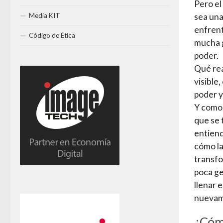
Pero el
Media KIT
sea una
enfrent
Código de Ética
mucha g
poder.
Qué rea
visible
poder y
Y como 
que se 
entiend
cómo la
transfo
poca ge
llenar 
nuevame
¿Cóm