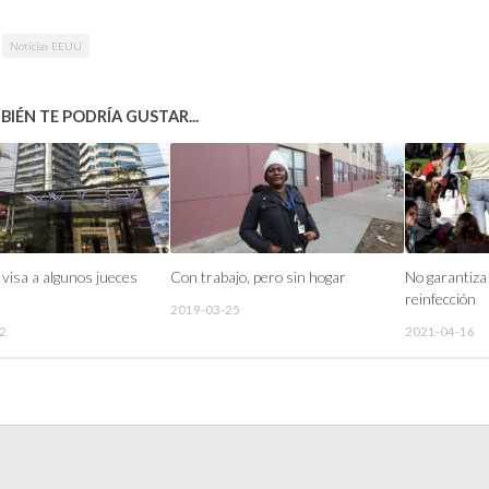
Noticias EEUU
IÉN TE PODRÍA GUSTAR...
visa a algunos jueces
Con trabajo, pero sin hogar
No garantiza
s
reinfección
2019-03-25
2
2021-04-16