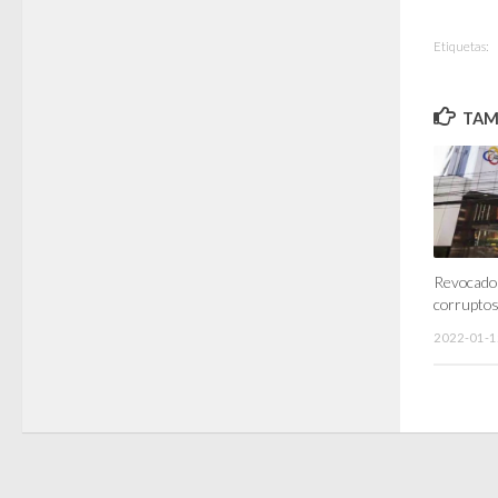
Etiquetas:
TAMB
Revocado 
corrupto
2022-01-1