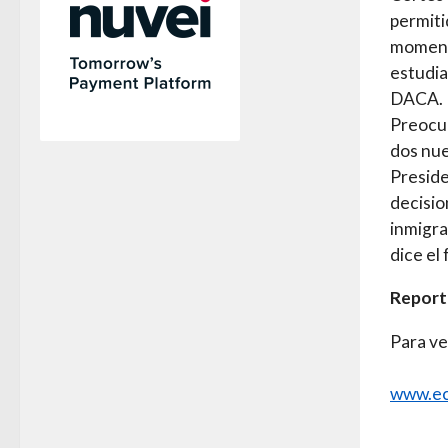
permiti
momento
estudia
DACA.
Preocu
dos nue
Preside
decisio
inmigr
dice el
Reporta
Para ve
www.ec