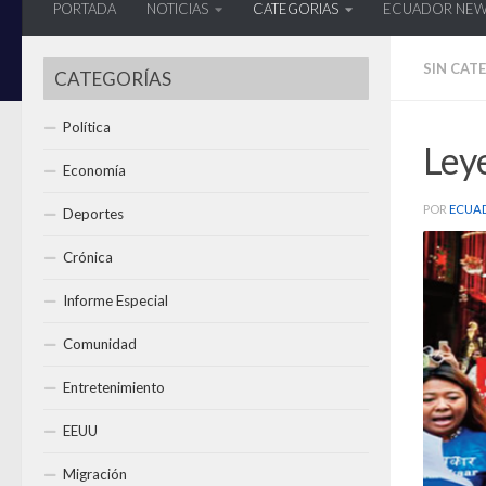
PORTADA
NOTICIAS
CATEGORIAS
ECUADOR NE
SIN CAT
CATEGORÍAS
Política
Leye
Economía
POR
ECUA
Deportes
Crónica
Informe Especial
Comunidad
Entretenimiento
EEUU
Migración