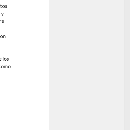
stos
 y
bre
con
 los
 como