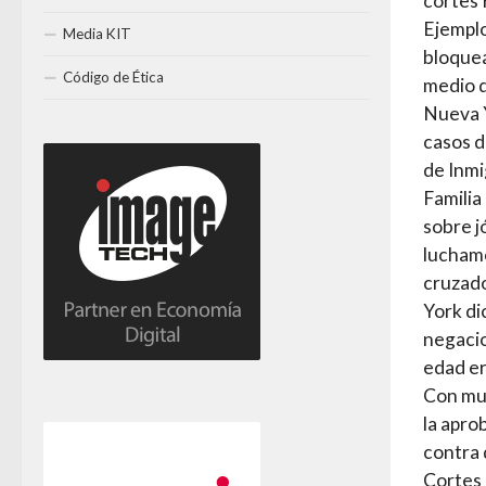
cortes 
Ejemplo
Media KIT
bloquea
Código de Ética
medio d
Nueva Y
casos d
de Inmi
Familia
sobre j
luchamo
cruzado
York di
negacio
edad era
Con muc
la apro
contra 
Cortes 