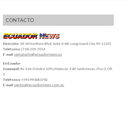
CONTACTO
Dirección:
34-18 Northern Blvd, Suite 2/6B, Long Island City, NY 11101
Teléfonos:
(718) 205-7014
semanario@ecuadornews.us
E-mail:
En Ecuador
Guayaquil:
Av. 9 de Octubre 109 y Malecón, Edif. Santistevan, Piso 3, Ofi.
1
Teléfonos:
+593 993683742
ventas@ecuadornews.com.ec
E-mail: