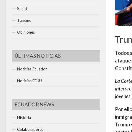
Salud
Turismo
Opiniones
Trum
Todos s
ÚLTIMAS NOTICIAS
ataque 
Constit
Noticias Ecuador
La Corte
Noticias EEUU
interpre
jóvenes 
ECUADOR NEWS
Por ell
inmigra
Historia
Trump y
Colaboradores