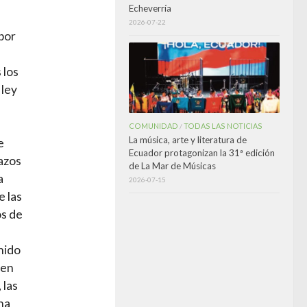
Echeverría
e
2026-07-22
por
e
 los
 ley
COMUNIDAD
TODAS LAS NOTICIAS
/
La música, arte y literatura de
e
Ecuador protagonizan la 31ª edición
azos
de La Mar de Músicas
a
2026-07-15
e las
os de
nido
 en
 las
ha