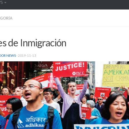
WS
EGORÍA
s de Inmigración
DOR NEWS
·
2019-11-13