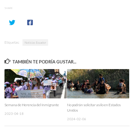
SHARE
Etiquetas:
Noticias Ecuador
TAMBIÉN TE PODRÍA GUSTAR...
Semana de Herencia del Inmigrante
No podrán solicitar asilo en Estados
Unidos
2023-04-18
2024-02-06