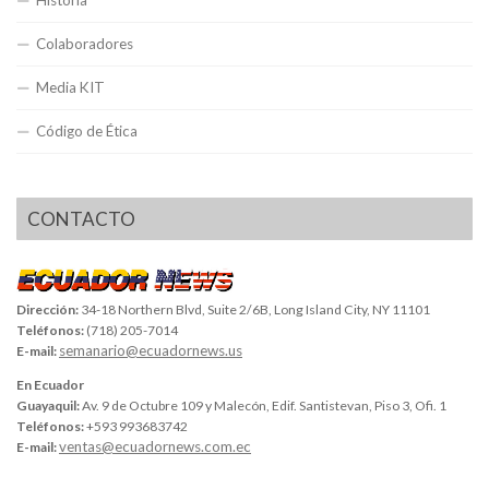
Historia
Colaboradores
Media KIT
Código de Ética
CONTACTO
Dirección:
34-18 Northern Blvd, Suite 2/6B, Long Island City, NY 11101
Teléfonos:
(718) 205-7014
semanario@ecuadornews.us
E-mail:
En Ecuador
Guayaquil:
Av. 9 de Octubre 109 y Malecón, Edif. Santistevan, Piso 3, Ofi. 1
Teléfonos:
+593 993683742
ventas@ecuadornews.com.ec
E-mail: