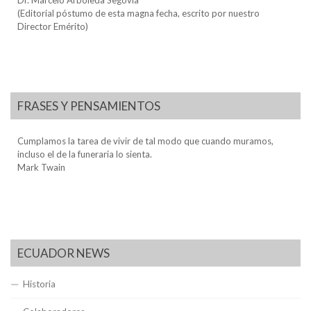
Dr. Marcelo Arboleda Segovia
(Editorial póstumo de esta magna fecha, escrito por nuestro
Director Emérito)
FRASES Y PENSAMIENTOS
Cumplamos la tarea de vivir de tal modo que cuando muramos,
incluso el de la funeraria lo sienta.
Mark Twain
ECUADOR NEWS
Historia