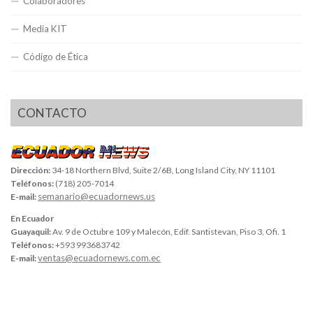
Colaboradores
Media KIT
Código de Ética
CONTACTO
Dirección:
34-18 Northern Blvd, Suite 2/6B, Long Island City, NY 11101
Teléfonos:
(718) 205-7014
semanario@ecuadornews.us
E-mail:
En Ecuador
Guayaquil:
Av. 9 de Octubre 109 y Malecón, Edif. Santistevan, Piso 3, Ofi. 1
Teléfonos:
+593 993683742
ventas@ecuadornews.com.ec
E-mail: