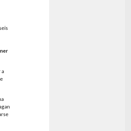
seis
ener
 a
de
ma
hagan
arse