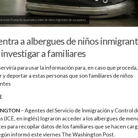
stración Trump ha separado a miles de niños migrantes de sus padres.
entra a albergues de niños inmigran
 investigar a familiares
 serviría para usar la información para, en caso que proceda,
 y deportar a estas personas que son familiares de niños
antes
FE
INGTON
– Agentes del Servicio de Inmigración y Control d
 (ICE, en inglés) lograron acceder a los albergues de men
es para recopilar datos de los familiares que se hacen car
según informó este viernes The Washington Post.