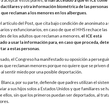
a aceptar estos planes,
sí han accedido a que el ICE tome
 dactilares y otra información biométrica de las personas
 que reclaman a los menores en los albergues
.
l artículo del Post, que cita bajo condición de anonimato a 
arios y exfuncionarios, en caso de que el HHS rechace las
udes de los adultos que reclaman a menores,
el ICE está
ado a usar la información para, en caso que proceda, det
tar a estas personas
.
asado, el Congreso ha manifestado su oposición a perseguir
s que reclaman menores porque no quiere que se priven 
 al sentir miedo por una posible deportación.
 Blanca, por su parte, defiende que padres utilizan el siste
viar a sus hijos solos a Estados Unidos y que familiares se 
e ellos, sin que los primeros puedan ser deportados, al trat
ores.