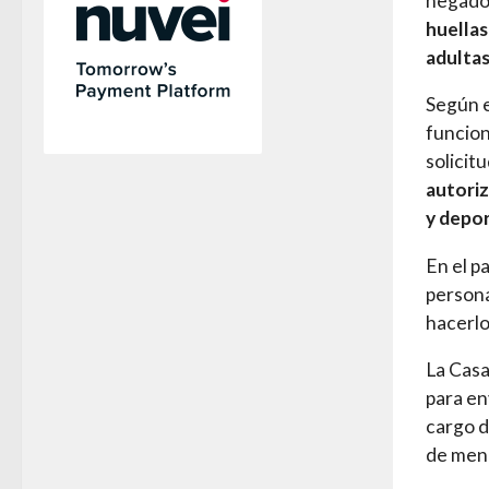
negado 
huellas
adultas
Según e
funcion
solicit
autoriz
y depor
En el p
persona
hacerlo
La Casa
para en
cargo d
de men