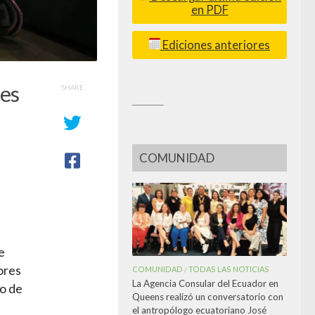
en PDF
Ediciones anteriores
tes
SHARE
_________
COMUNIDAD
e
ores
COMUNIDAD
TODAS LAS NOTICIAS
/
La Agencia Consular del Ecuador en
go de
Queens realizó un conversatorio con
el antropólogo ecuatoriano José