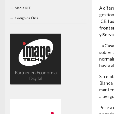
A difer
Media KIT
gestion
Código de Ética
ICE,
lo
fronter
y Servi
La Casa
sobre l
normalm
hasta a
Sin emb
Blanca 
manteni
albergu
Pese a 