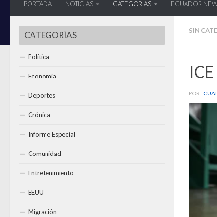
PORTADA
NOTICIAS
CATEGORIAS
ECUADOR NE
SIN CAT
CATEGORÍAS
Política
ICE 
Economía
POR
ECUA
Deportes
Crónica
Informe Especial
Comunidad
Entretenimiento
EEUU
Migración