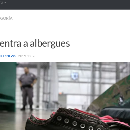
WS
EGORÍA
entra a albergues
DOR NEWS
·
2019-12-23