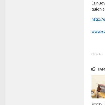
La nuev
quien e
http://
www.ec
Etiquetas:
TAMB
Yoneiry T