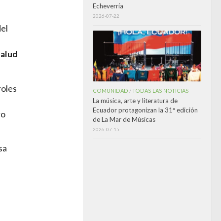
Echeverría
2026-07-22
el
Salud
roles
COMUNIDAD
TODAS LAS NOTICIAS
/
La música, arte y literatura de
Ecuador protagonizan la 31ª edición
ro
de La Mar de Músicas
2026-07-15
sa