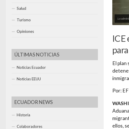
Salud
La admini
Turismo
Opiniones
ICE 
para
ÚLTIMAS NOTICIAS
El plan
Noticias Ecuador
detener
inmigr
Noticias EEUU
Por: E
ECUADOR NEWS
WASH
Aduanas
Historia
migrant
ellos, 
Colaboradores