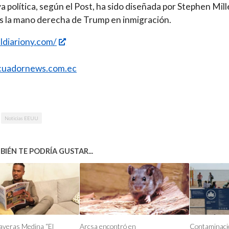
a política, según el Post, ha sido diseñada por Stephen Mill
s la mano derecha de Trump en inmigración.
eldiariony.com/
uadornews.com.ec
Noticias EEUU
IÉN TE PODRÍA GUSTAR...
averas Medina “El
Arcsa encontró en
Contaminació