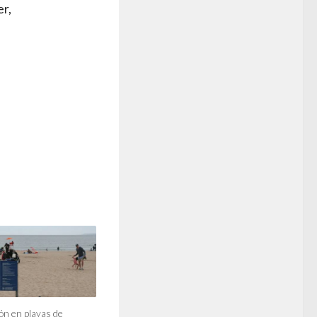
er,
n en playas de