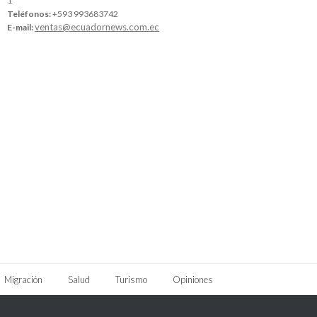
1
Teléfonos:
+593 993683742
ventas@ecuadornews.com.ec
E-mail:
Migración
Salud
Turismo
Opiniones