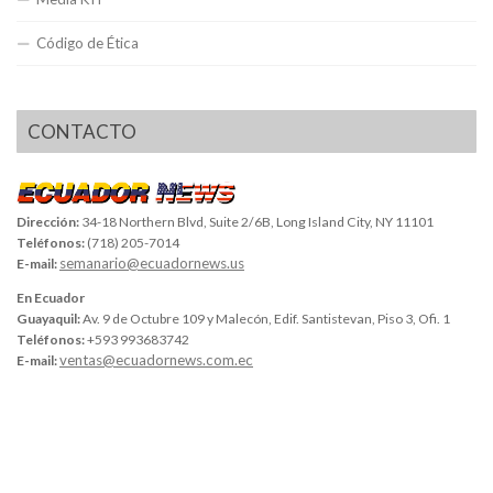
Código de Ética
CONTACTO
Dirección:
34-18 Northern Blvd, Suite 2/6B, Long Island City, NY 11101
Teléfonos:
(718) 205-7014
semanario@ecuadornews.us
E-mail:
En Ecuador
Guayaquil:
Av. 9 de Octubre 109 y Malecón, Edif. Santistevan, Piso 3, Ofi. 1
Teléfonos:
+593 993683742
ventas@ecuadornews.com.ec
E-mail: