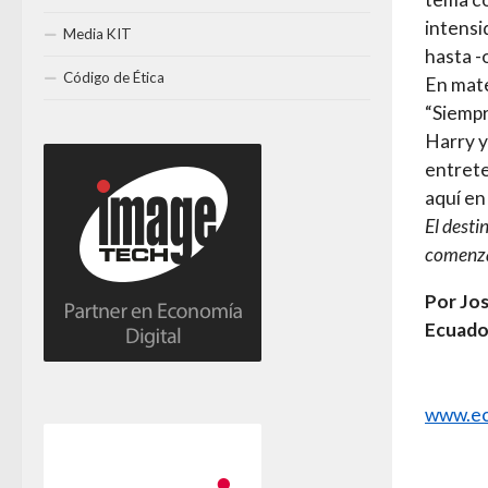
intensi
Media KIT
hasta -
Código de Ética
En mate
“Siempr
Harry y
entrete
aquí en
El desti
comenza
Por Jos
Ecuado
www.ec