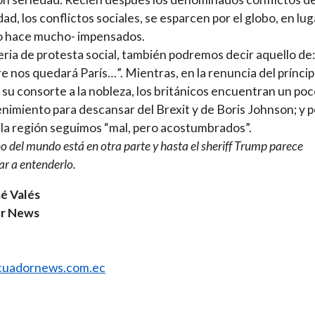
dad, los conflictos sociales, se esparcen por el globo, en lu
o hace mucho- impensados.
ria de protesta social, también podremos decir aquello de:
e nos quedará París…”. Mientras, en la renuncia del prínci
 su consorte a la nobleza, los británicos encuentran un po
nimiento para descansar del Brexit y de Boris Johnson; y p
 la región seguimos “mal, pero acostumbrados”.
no del mundo está en otra parte y hasta el sheriff Trump parece
r a entenderlo.
é Valés
r News
uadornews.com.ec