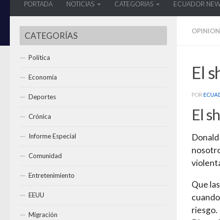
PORTADA
NOTICIAS
CATEGORIAS
ECUADOR NE
OPINION
CATEGORÍAS
Política
El s
Economía
POR
ECUA
Deportes
El s
Crónica
Informe Especial
Donald 
nosotro
Comunidad
violen
Entretenimiento
Que las
EEUU
cuando 
riesgo.
Migración