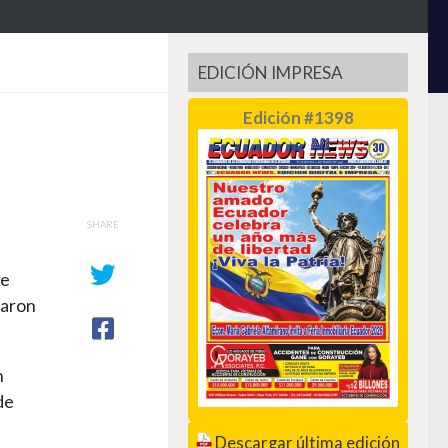
EDICIÓN IMPRESA
Edición #1398
SHARE
re
taron
n
de
Descargar última edición