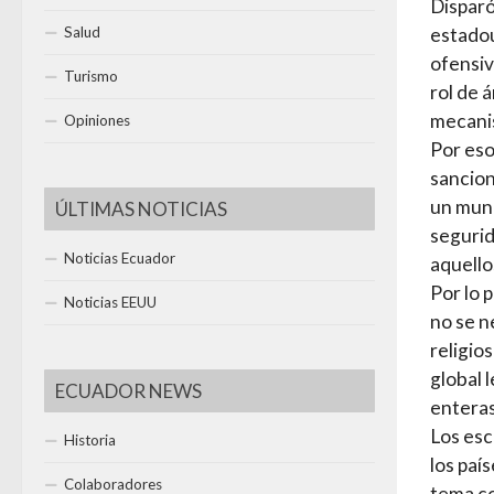
Disparó
estadou
Salud
ofensiv
Turismo
rol de 
mecani
Opiniones
Por eso
sancion
un mund
ÚLTIMAS NOTICIAS
segurid
Noticias Ecuador
aquello
Por lo 
Noticias EEUU
no se n
religio
global 
ECUADOR NEWS
enteras
Los esc
Historia
los paí
Colaboradores
tema co