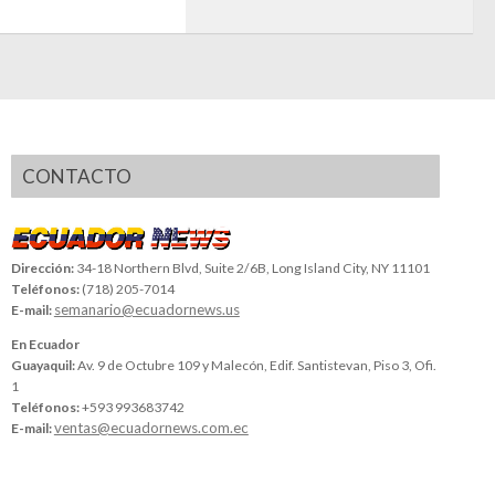
CONTACTO
Dirección:
34-18 Northern Blvd, Suite 2/6B, Long Island City, NY 11101
Teléfonos:
(718) 205-7014
semanario@ecuadornews.us
E-mail:
En Ecuador
Guayaquil:
Av. 9 de Octubre 109 y Malecón, Edif. Santistevan, Piso 3, Ofi.
1
Teléfonos:
+593 993683742
ventas@ecuadornews.com.ec
E-mail: