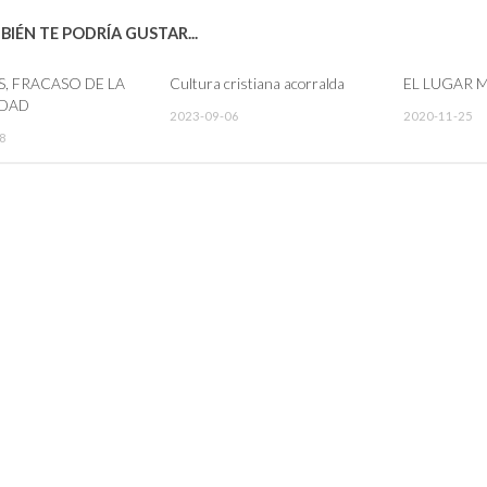
IÉN TE PODRÍA GUSTAR...
, FRACASO DE LA
Cultura cristiana acorralda
EL LUGAR 
DAD
2023-09-06
2020-11-25
8