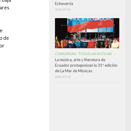
Echeverría
gares
2026-07-22
pe
co de
or
COMUNIDAD
TODAS LAS NOTICIAS
/
La música, arte y literatura de
Ecuador protagonizan la 31ª edición
de La Mar de Músicas
2026-07-15