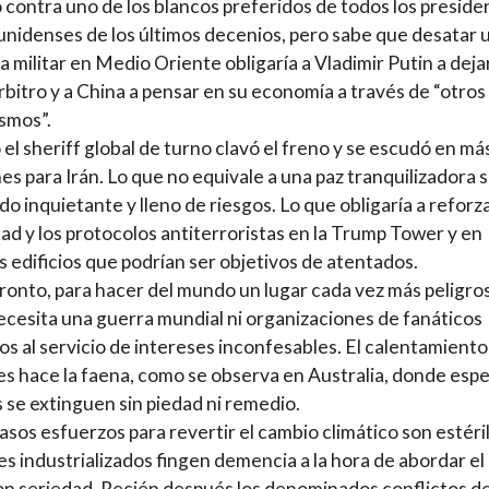
 contra uno de los blancos preferidos de todos los preside
nidenses de los últimos decenios, pero sabe que desatar 
a militar en Medio Oriente obligaría a Vladimir Putin a deja
árbitro y a China a pensar en su economía a través de “otros
smos”.
 el sheriff global de turno clavó el freno y se escudó en má
es para Irán. Lo que no equivale a una paz tranquilizadora s
o inquietante y lleno de riesgos. Lo que obligaría a reforza
ad y los protocolos antiterroristas en la Trump Tower y en
s edificios que podrían ser objetivos de atentados.
pronto, para hacer del mundo un lugar cada vez más peligros
ecesita una guerra mundial ni organizaciones de fanáticos
sos al servicio de intereses inconfesables. El calentamiento
les hace la faena, como se observa en Australia, donde esp
 se extinguen sin piedad ni remedio.
asos esfuerzos para revertir el cambio climático son estéri
ses industrializados fingen demencia a la hora de abordar el
n seriedad. Recién después los denominados conflictos de