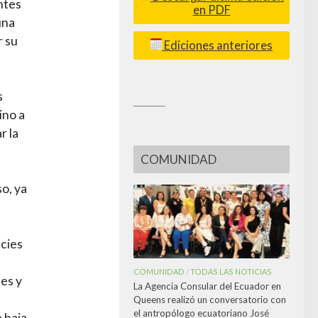
ntes
en PDF
una
r su
Ediciones anteriores
s
_________
ino a
r la
COMUNIDAD
o, ya
ecies
COMUNIDAD
TODAS LAS NOTICIAS
/
les y
La Agencia Consular del Ecuador en
Queens realizó un conversatorio con
el antropólogo ecuatoriano José
 baja