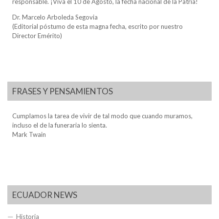
responsable. ¡Viva el 10 de Agosto, la fecha nacional de la Patria!
Dr. Marcelo Arboleda Segovia
(Editorial póstumo de esta magna fecha, escrito por nuestro
Director Emérito)
FRASES Y PENSAMIENTOS
Cumplamos la tarea de vivir de tal modo que cuando muramos,
incluso el de la funeraria lo sienta.
Mark Twain
ECUADOR NEWS
Historia