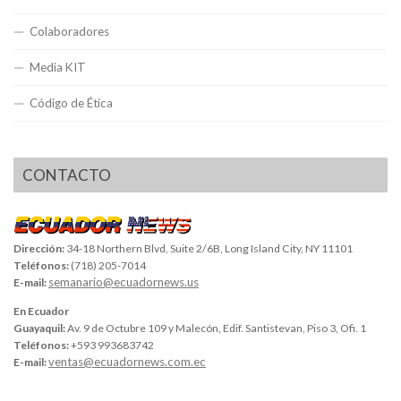
Colaboradores
Media KIT
Código de Ética
CONTACTO
Dirección:
34-18 Northern Blvd, Suite 2/6B, Long Island City, NY 11101
Teléfonos:
(718) 205-7014
semanario@ecuadornews.us
E-mail:
En Ecuador
Guayaquil:
Av. 9 de Octubre 109 y Malecón, Edif. Santistevan, Piso 3, Ofi. 1
Teléfonos:
+593 993683742
ventas@ecuadornews.com.ec
E-mail: