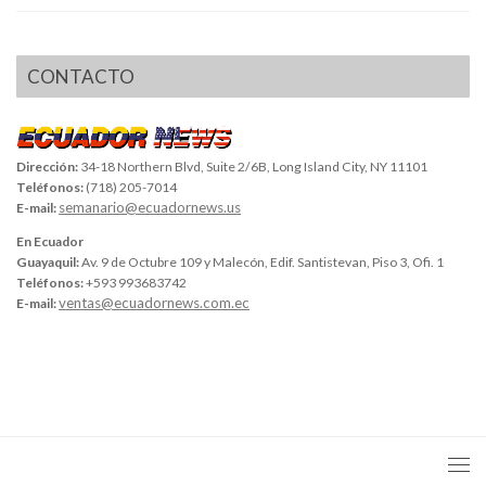
CONTACTO
Dirección:
34-18 Northern Blvd, Suite 2/6B, Long Island City, NY 11101
Teléfonos:
(718) 205-7014
semanario@ecuadornews.us
E-mail:
En Ecuador
Guayaquil:
Av. 9 de Octubre 109 y Malecón, Edif. Santistevan, Piso 3, Ofi. 1
Teléfonos:
+593 993683742
ventas@ecuadornews.com.ec
E-mail: