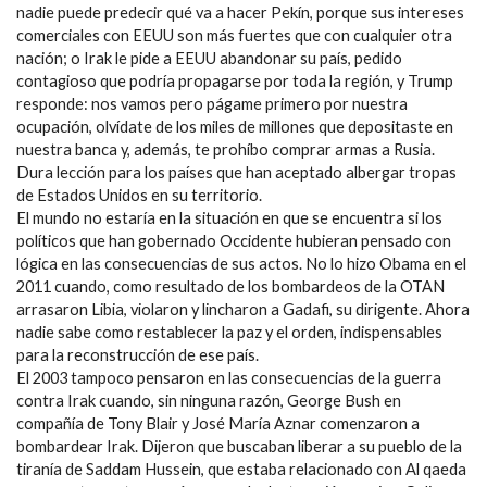
nadie puede predecir qué va a hacer Pekín, porque sus intereses
comerciales con EEUU son más fuertes que con cualquier otra
nación; o Irak le pide a EEUU abandonar su país, pedido
contagioso que podría propagarse por toda la región, y Trump
responde: nos vamos pero págame primero por nuestra
ocupación, olvídate de los miles de millones que depositaste en
nuestra banca y, además, te prohíbo comprar armas a Rusia.
Dura lección para los países que han aceptado albergar tropas
de Estados Unidos en su territorio.
El mundo no estaría en la situación en que se encuentra si los
políticos que han gobernado Occidente hubieran pensado con
lógica en las consecuencias de sus actos. No lo hizo Obama en el
2011 cuando, como resultado de los bombardeos de la OTAN
arrasaron Libia, violaron y lincharon a Gadafi, su dirigente. Ahora
nadie sabe como restablecer la paz y el orden, indispensables
para la reconstrucción de ese país.
El 2003 tampoco pensaron en las consecuencias de la guerra
contra Irak cuando, sin ninguna razón, George Bush en
compañía de Tony Blair y José María Aznar comenzaron a
bombardear Irak. Dijeron que buscaban liberar a su pueblo de la
tiranía de Saddam Hussein, que estaba relacionado con Al qaeda