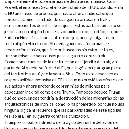
y, aparentemente, poseía armas de destrucción masiva. Colin
Powell, el entonces Secretario de Estado de EEUU, blandió en la
ONU un frasco de prueba, que hasta ahora nadie sabe qué
contenía. Como resultado de esa guerra arrasaron Irak y
murieron cientos de miles de iraquíes. Estas barbaridades no se
justifican con ningún tipo de razonamiento lógico ni ilógico, pues
Saddam Husseim, al que capturaron, juzgaron y colgaron, no
tenía ningún vínculo con Al qaeda y, menos aún, armas de
destrucción masiva, que fueron buscadas sin éxito; esto es,
fueron falsas ambas causas para la guerra contra Irak.
Como consecuencia de la destrucción del Ejército de Irak, y a
partir de Al qaeda, se formó el EI, que llegó a ocupar gran parte
del territorio iraquí y de la vecina Siria. Todo este desorden es
responsabilidad exclusiva de EEUU, que no previó los efectos de
sus actos y ahora pretende cobrar miles de millones para
desocupar Irak, tal como exige Trump. Tampoco deduce Trump
qué consecuencias tendría la destrucción de las milenarias obras
arquitectónicas de Irán, tal como lo ha prometido, porque no usa
ninguna lógica ni recuerda que las barbaridades de este tipo las
realizó el EI en su guerra contra la civilización.
Trump es culpable indirecto del trágico derrumbe del avión de
Ucrania, que no hubiera sucedido de no darse el asesinato del