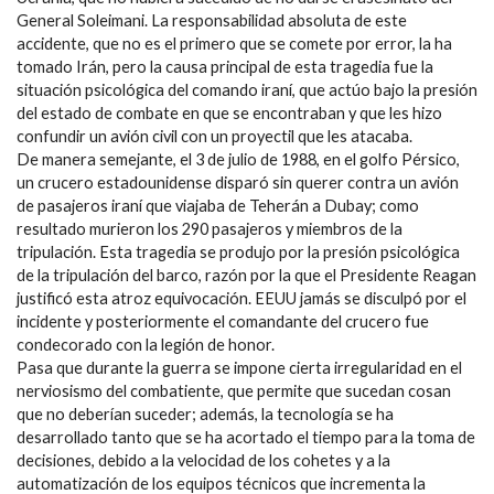
General Soleimani. La responsabilidad absoluta de este
accidente, que no es el primero que se comete por error, la ha
tomado Irán, pero la causa principal de esta tragedia fue la
situación psicológica del comando iraní, que actúo bajo la presión
del estado de combate en que se encontraban y que les hizo
confundir un avión civil con un proyectil que les atacaba.
De manera semejante, el 3 de julio de 1988, en el golfo Pérsico,
un crucero estadounidense disparó sin querer contra un avión
de pasajeros iraní que viajaba de Teherán a Dubay; como
resultado murieron los 290 pasajeros y miembros de la
tripulación. Esta tragedia se produjo por la presión psicológica
de la tripulación del barco, razón por la que el Presidente Reagan
justificó esta atroz equivocación. EEUU jamás se disculpó por el
incidente y posteriormente el comandante del crucero fue
condecorado con la legión de honor.
Pasa que durante la guerra se impone cierta irregularidad en el
nerviosismo del combatiente, que permite que sucedan cosan
que no deberían suceder; además, la tecnología se ha
desarrollado tanto que se ha acortado el tiempo para la toma de
decisiones, debido a la velocidad de los cohetes y a la
automatización de los equipos técnicos que incrementa la