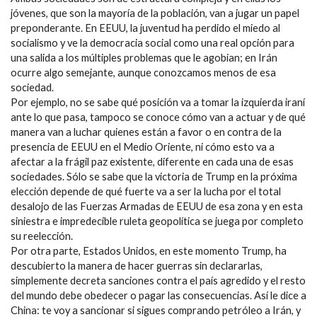
jóvenes, que son la mayoría de la población, van a jugar un papel
preponderante. En EEUU, la juventud ha perdido el miedo al
socialismo y ve la democracia social como una real opción para
una salida a los múltiples problemas que le agobian; en Irán
ocurre algo semejante, aunque conozcamos menos de esa
sociedad.
Por ejemplo, no se sabe qué posición va a tomar la izquierda iraní
ante lo que pasa, tampoco se conoce cómo van a actuar y de qué
manera van a luchar quienes están a favor o en contra de la
presencia de EEUU en el Medio Oriente, ni cómo esto va a
afectar a la frágil paz existente, diferente en cada una de esas
sociedades. Sólo se sabe que la victoria de Trump en la próxima
elección depende de qué fuerte va a ser la lucha por el total
desalojo de las Fuerzas Armadas de EEUU de esa zona y en esta
siniestra e impredecible ruleta geopolítica se juega por completo
su reelección.
Por otra parte, Estados Unidos, en este momento Trump, ha
descubierto la manera de hacer guerras sin declararlas,
simplemente decreta sanciones contra el país agredido y el resto
del mundo debe obedecer o pagar las consecuencias. Así le dice a
China: te voy a sancionar si sigues comprando petróleo a Irán, y