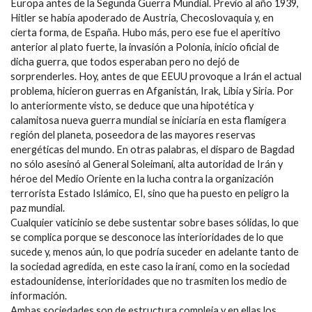
Europa antes de la Segunda Guerra Mundial. Previo al año 1939,
Hitler se había apoderado de Austria, Checoslovaquia y, en
cierta forma, de España. Hubo más, pero ese fue el aperitivo
anterior al plato fuerte, la invasión a Polonia, inicio oficial de
dicha guerra, que todos esperaban pero no dejó de
sorprenderles. Hoy, antes de que EEUU provoque a Irán el actual
problema, hicieron guerras en Afganistán, Irak, Libia y Siria. Por
lo anteriormente visto, se deduce que una hipotética y
calamitosa nueva guerra mundial se iniciaría en esta flamígera
región del planeta, poseedora de las mayores reservas
energéticas del mundo. En otras palabras, el disparo de Bagdad
no sólo asesinó al General Soleimani, alta autoridad de Irán y
héroe del Medio Oriente en la lucha contra la organización
terrorista Estado Islámico, EI, sino que ha puesto en peligro la
paz mundial.
Cualquier vaticinio se debe sustentar sobre bases sólidas, lo que
se complica porque se desconoce las interioridades de lo que
sucede y, menos aún, lo que podría suceder en adelante tanto de
la sociedad agredida, en este caso la iraní, como en la sociedad
estadounidense, interioridades que no trasmiten los medio de
información.
Ambas sociedades son de estructura compleja y en ellas los