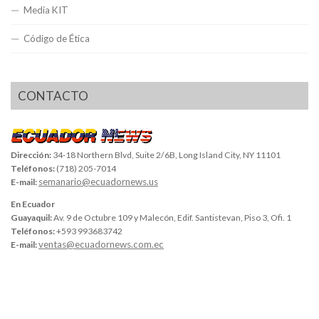
Media KIT
Código de Ética
CONTACTO
Dirección:
34-18 Northern Blvd, Suite 2/6B, Long Island City, NY 11101
Teléfonos:
(718) 205-7014
semanario@ecuadornews.us
E-mail:
En Ecuador
Guayaquil:
Av. 9 de Octubre 109 y Malecón, Edif. Santistevan, Piso 3, Ofi. 1
Teléfonos:
+593 993683742
ventas@ecuadornews.com.ec
E-mail: