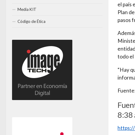
el país
Media KIT
Plan de
pasos f
Código de Ética
Además,
Ministe
entidad
todo el
“Hay qu
informa
Fuente:
Fuent
8:38 
https: