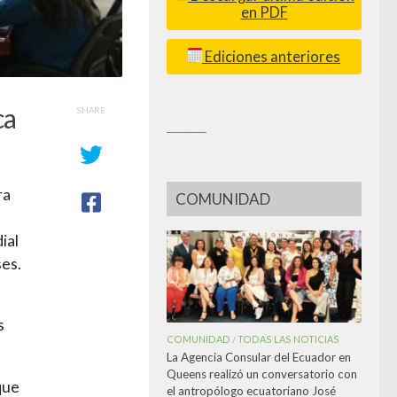
en PDF
Ediciones anteriores
ca
SHARE
_________
ra
COMUNIDAD
ial
ses.
s
COMUNIDAD
TODAS LAS NOTICIAS
/
La Agencia Consular del Ecuador en
Queens realizó un conversatorio con
que
el antropólogo ecuatoriano José