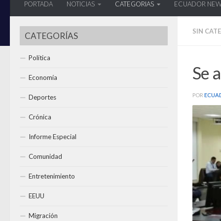
PORTADA
NOTICIAS
CATEGORIAS
ECUADOR NE
SIN CAT
CATEGORÍAS
Política
Se a
Economía
POR
ECUA
Deportes
Crónica
Informe Especial
Comunidad
Entretenimiento
EEUU
Migración