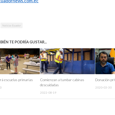
uadornews.com.ec
Noticias Ecuador
IÉN TE PODRÍA GUSTAR...
rá escuelas primarias
Comienzan a tumbar cabinas
Donación pr
descuidadas
0
2020-03-30
2022-08-19