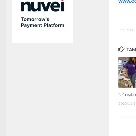
www.ec
Etiquetas:
TAMB
NY reabri
2020-11-3