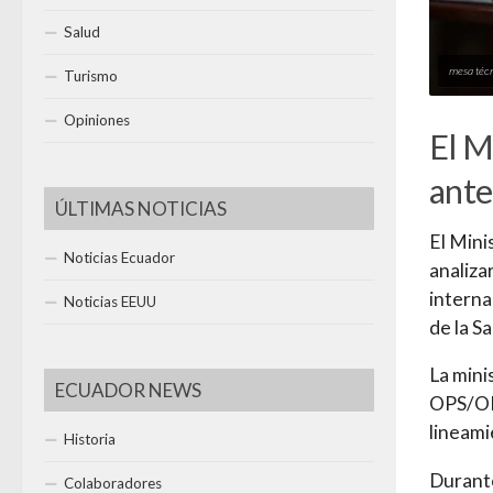
Salud
mesa técn
Turismo
Opiniones
El M
ante
ÚLTIMAS NOTICIAS
El Mini
Noticias Ecuador
analiza
interna
Noticias EEUU
de la S
La mini
ECUADOR NEWS
OPS/OMS
lineami
Historia
Durante
Colaboradores