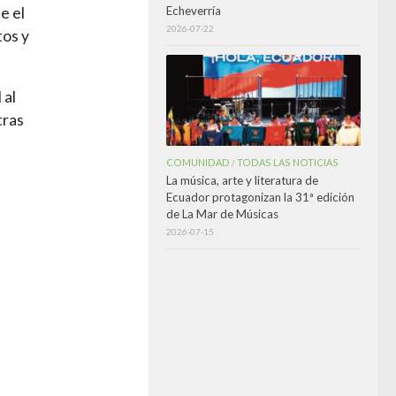
Echeverría
e el
2026-07-22
tos y
 al
tras
COMUNIDAD
TODAS LAS NOTICIAS
/
La música, arte y literatura de
Ecuador protagonizan la 31ª edición
de La Mar de Músicas
2026-07-15