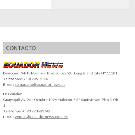
CONTACTO
Dirección:
34-18 Northern Blvd, Suite 2/6B, Long Island City, NY 11101
Teléfonos:
(718) 205-7014
semanario@ecuadornews.us
E-mail:
En Ecuador
Guayaquil:
Av. 9 de Octubre 109 y Malecón, Edif. Santistevan, Piso 3, Ofi.
1
Teléfonos:
+593 993683742
ventas@ecuadornews.com.ec
E-mail: