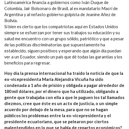
Latinoamérica financia a gobiernos como Iván Duque de
Colombia, Jair Bolsonaro de Brasil, al ex mandatario Macri de
Argentina y al nefasto gobierno golpista de Jeanine Añez de
Bolivia.
Si bien es cierto que los compatriotas aquí en Estados Unidos
siempre se esfuerzan por tener sus trabajos su educación y su
salud me encuentro con un grupo sólido, patriótico y que a pesar
de las políticas discriminatorias que supuestamente ha
establecido, siguen positivos y esperando que algún día puedan
ver a un Ecuador, siendo un país que dé todas las garantías y los
beneficios para regresar.
Hoy día la prensa internacional ha traído la noticia de que la
ex-vicepresidenta María Alejandra Vicuña ha sido
condenada a 1 año de prisión y obligada a pagar alrededor de
180 mil dólares, por el dinero que ha utilizado, obligando a
gente que trabajaba con ella a que le paguen los tal llamados
diezmos, cree que éste es un acto de justicia, o un simple
acuerdo por debajo de la mesa, para que no se hagan
públicos los problemas entre la ex-vicepresidenta y el
presidente ecuatoriano, que se pelearon por ciertos
malentendidos en lo que se habla de repartos económicos?