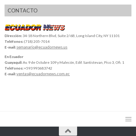
CONTACTO
Dirección:
34-18 Northern Blvd, Suite 2/6B, Long Island City, NY 11101
Teléfonos:
(718) 205-7014
semanario@ecuadornews.us
E-mail:
En Ecuador
Guayaquil:
Av. 9 de Octubre 109 y Malecón, Edif. Santistevan, Piso 3, Ofi. 1
Teléfonos:
+593 993683742
ventas@ecuadornews.com.ec
E-mail: