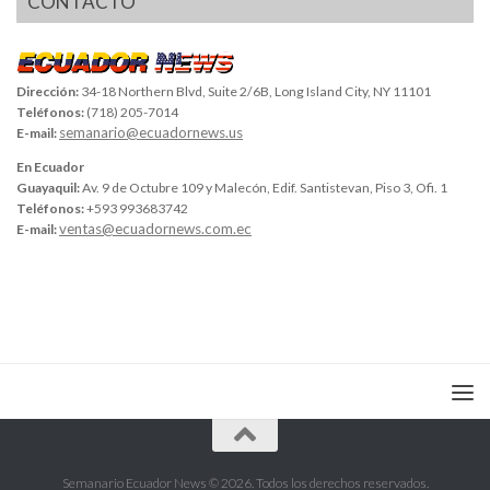
CONTACTO
Dirección:
34-18 Northern Blvd, Suite 2/6B, Long Island City, NY 11101
Teléfonos:
(718) 205-7014
semanario@ecuadornews.us
E-mail:
En Ecuador
Guayaquil:
Av. 9 de Octubre 109 y Malecón, Edif. Santistevan, Piso 3, Ofi. 1
Teléfonos:
+593 993683742
ventas@ecuadornews.com.ec
E-mail:
Semanario Ecuador News © 2026. Todos los derechos reservados.