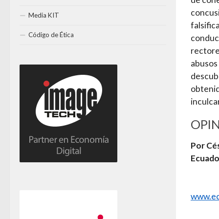
concusi
Media KIT
falsifi
Código de Ética
conduct
rectore
abusos 
descubr
obtenid
inculcar
OPI
Por Cé
Ecuado
www.ec