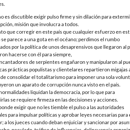
es.
no es discutible exigir pulso firme y sin dilación para exterm
upción, misión que involucra a todos.
to que corregir en este país que cualquier esfuerzo en es
 se parece a una gota en el océano; perdimos el rumbo
ados por la política de unos desaprensivos que llegaron al 
eron hacerse con él para siempre,
cantadores de serpientes engañaron y manipularon al pu
icas prácticas populistas y clientelares repartieron migajas 
de consolidar el totalitarismo para imponer una sola volunt
yeron un aparato de corrupción nunca visto en el país.
normalidades liquidan la democracia, por lo que para
rlas se requiere firmeza en las decisiones y acciones.
onde exigir que no les tiemble el pulso a las autoridades
les para impulsar políticas y aprobar leyes necesarias para 
; a los jueces cuando deban enjuiciar y sancionar por asun
cho, peculado, tráfico de influencias, delincuencia organi