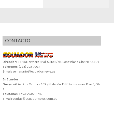
CONTACTO
Dirección:
34-18 Northern Blvd, Suite 2/6B, Long Island City, NY 11101
Teléfonos:
(718) 205-7014
semanario@ecuadornews.us
E-mail:
En Ecuador
Guayaquil:
Av. 9 de Octubre 109 y Malecón, Edif. Santistevan, Piso 3, Ofi.
1
Teléfonos:
+593 993683742
ventas@ecuadornews.com.ec
E-mail: