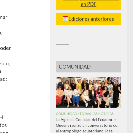
en PDF
inar
Ediciones anteriores
te
_________
poder
eblo,
COMUNIDAD
a
ad;
COMUNIDAD
TODAS LAS NOTICIAS
/
el
La Agencia Consular del Ecuador en
tos
Queens realizó un conversatorio con
el antropólogo ecuatoriano José
zada,