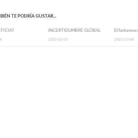
IÉN TE PODRÍA GUSTAR...
STICIA?
INCERTIDUMBRE GLOBAL
El fantasma 
4
2025-02-05
2023-10-04