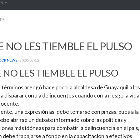
WS
ES
 NO LES TIEMBLE EL PULSO
DOR NEWS
·
2020-02-12
 NO LES TIEMBLE EL PULSO
 términos arengó hace poco la alcaldesa de Guayaquil a los
s a disparar contra delincuentes cuando corra riesgo la vida
nocente.
nte, una expresión así debe tomarse con pinzas, pues a la
ebe abrirse un debate informado sobre las políticas y
iones más idóneas para combatir la delincuencia en el país,
 debe trabajarse a fondo en la capacitación a efectivos