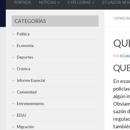
PORTADA
NOTICIAS
CATEGORIAS
ECUADOR NE
OPINION
CATEGORÍAS
Política
QUE
Economía
POR
ECUA
Deportes
QUE
Crónica
Informe Especial
En esos
policía
Comunidad
algún i
Obviame
Entretenimiento
sazón d
EEUU
regulac
también
Migración