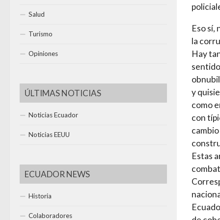
policial
Salud
Eso sí, 
Turismo
la corr
Hay tan
Opiniones
sentido
obnubil
y quisi
ÚLTIMAS NOTICIAS
como en
Noticias Ecuador
con típ
cambio 
Noticias EEUU
constru
Estas a
combati
ECUADOR NEWS
Corresp
naciona
Historia
Ecuador
Colaboradores
de cohe