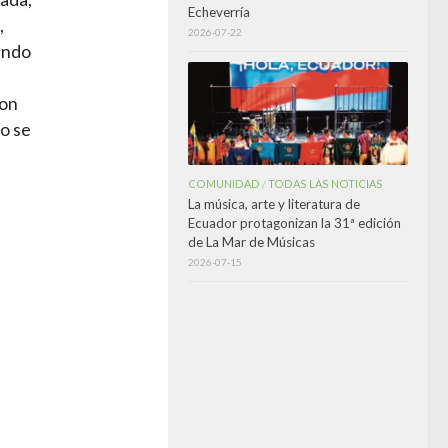
Echeverría
,
2026-07-22
uando
ron
o se
COMUNIDAD
TODAS LAS NOTICIAS
/
La música, arte y literatura de
Ecuador protagonizan la 31ª edición
de La Mar de Músicas
2026-07-15