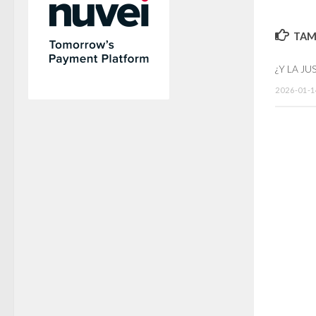
TAMB
¿Y LA JU
2026-01-1