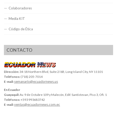
Colaboradores
Media KIT
Código de Ética
CONTACTO
Dirección:
34-18 Northern Blvd, Suite 2/6B, Long Island City, NY 11101
Teléfonos:
(718) 205-7014
semanario@ecuadornews.us
E-mail:
En Ecuador
Guayaquil:
Av. 9 de Octubre 109 y Malecón, Edif. Santistevan, Piso 3, Ofi. 1
Teléfonos:
+593 993683742
ventas@ecuadornews.com.ec
E-mail: