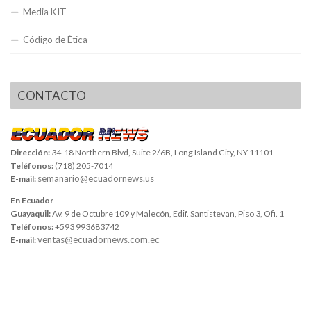
Media KIT
Código de Ética
CONTACTO
Dirección:
34-18 Northern Blvd, Suite 2/6B, Long Island City, NY 11101
Teléfonos:
(718) 205-7014
semanario@ecuadornews.us
E-mail:
En Ecuador
Guayaquil:
Av. 9 de Octubre 109 y Malecón, Edif. Santistevan, Piso 3, Ofi. 1
Teléfonos:
+593 993683742
ventas@ecuadornews.com.ec
E-mail: