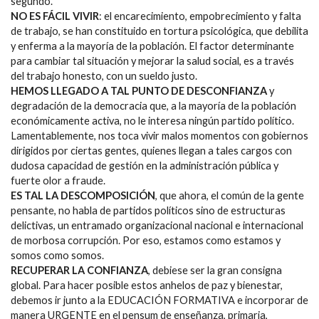
segundo.
NO ES FÁCIL VIVIR
: el encarecimiento, empobrecimiento y falta
de trabajo, se han constituido en tortura psicológica, que debilita
y enferma a la mayoría de la población. El factor determinante
para cambiar tal situación y mejorar la salud social, es a través
del trabajo honesto, con un sueldo justo.
HEMOS LLEGADO A TAL PUNTO DE DESCONFIANZA
y
degradación de la democracia que, a la mayoría de la población
económicamente activa, no le interesa ningún partido político.
Lamentablemente, nos toca vivir malos momentos con gobiernos
dirigidos por ciertas gentes, quienes llegan a tales cargos con
dudosa capacidad de gestión en la administración pública y
fuerte olor a fraude.
ES TAL LA DESCOMPOSICIÓN
, que ahora, el común de la gente
pensante, no habla de partidos políticos sino de estructuras
delictivas, un entramado organizacional nacional e internacional
de morbosa corrupción. Por eso, estamos como estamos y
somos como somos.
RECUPERAR LA CONFIANZA
, debiese ser la gran consigna
global. Para hacer posible estos anhelos de paz y bienestar,
debemos ir junto a la EDUCACIÓN FORMATIVA e incorporar de
manera URGENTE en el pensum de enseñanza, primaria,