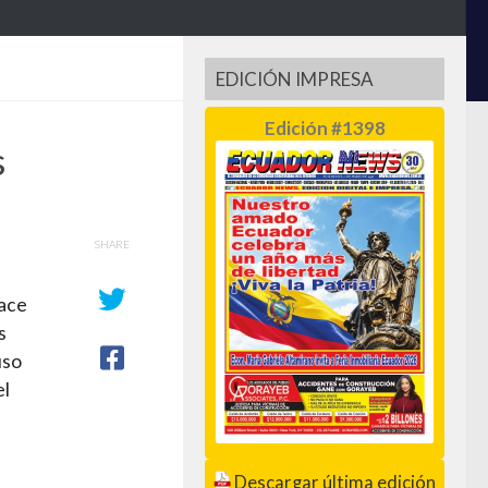
EDICIÓN IMPRESA
Edición #1398
s
SHARE
hace
s
uso
el
Descargar última edición