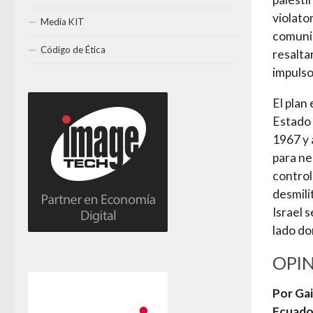
violato
Media KIT
comunid
Código de Ética
resalta
impulso
El plan
Estado 
1967 y 
para ne
control
desmili
Israel 
lado do
OPI
Por Gai
Ecuado