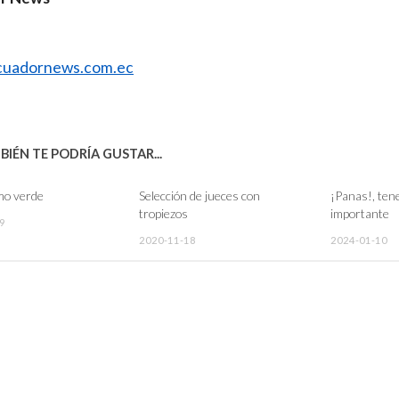
uadornews.com.ec
IÉN TE PODRÍA GUSTAR...
mo verde
Selección de jueces con
¡Panas!, ten
tropiezos
importante
9
2020-11-18
2024-01-10