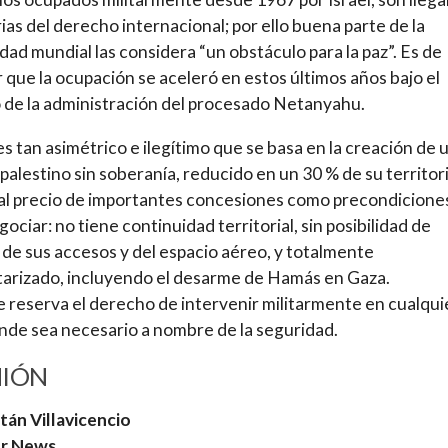
rias del derecho internacional; por ello buena parte de la
ad mundial las considera “un obstáculo para la paz”. Es de
r que la ocupación se aceleró en estos últimos años bajo el
 de la administración del procesado Netanyahu.
 es tan asimétrico e ilegítimo que se basa en la creación de 
palestino sin soberanía, reducido en un 30 % de su territor
al precio de importantes concesiones como precondicione
gociar: no tiene continuidad territorial, sin posibilidad de
 de sus accesos y del espacio aéreo, y totalmente
tarizado, incluyendo el desarme de Hamás en Gaza.
se reserva el derecho de intervenir militarmente en cualqui
nde sea necesario a nombre de la seguridad.
NIÓN
tán Villavicencio
r News