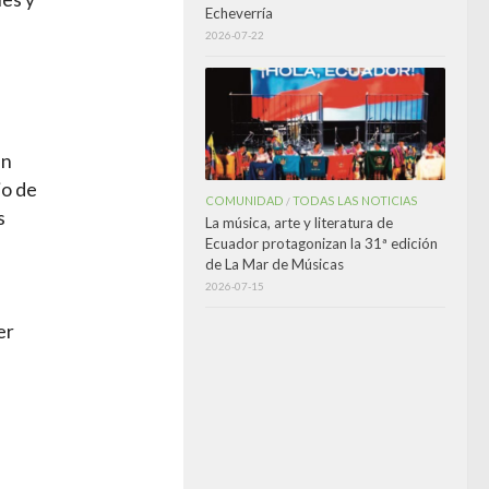
Echeverría
2026-07-22
un
io de
COMUNIDAD
TODAS LAS NOTICIAS
/
s
La música, arte y literatura de
Ecuador protagonizan la 31ª edición
de La Mar de Músicas
2026-07-15
er