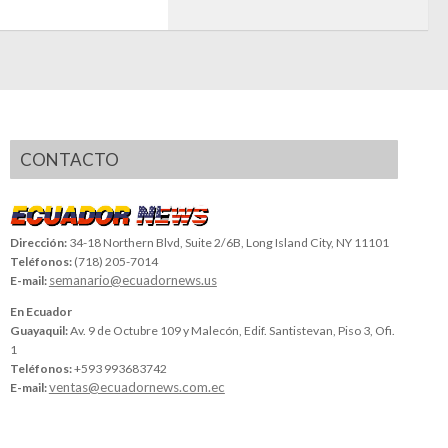
CONTACTO
Dirección:
34-18 Northern Blvd, Suite 2/6B, Long Island City, NY 11101
Teléfonos:
(718) 205-7014
semanario@ecuadornews.us
E-mail:
En Ecuador
Guayaquil:
Av. 9 de Octubre 109 y Malecón, Edif. Santistevan, Piso 3, Ofi.
1
Teléfonos:
+593 993683742
ventas@ecuadornews.com.ec
E-mail: