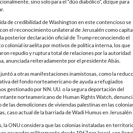
cionalmente, sino solo para el “dúo diabólico”, dizque para
r.
ida de credibilidad de Washington en este contencioso se
con el reconocimiento unilateral de Jerusalén como capita
y la posterior declaración oficial de Trump reconociendo el
o colonial israelita por motivos de política interna, los que
ron repudio y ruptura total de relaciones por la autoridad
na, anunciada reiteradamente por el presidente Abás.
 juntó a otras manifestaciones inamistosas, como la reduc
cativa del fondo norteamericano de ayuda a refugiados
nos gestionado por NN. UU. o la segura deportación del
entante norteamericano de Human Rights Watch, denunci
 de las demoliciones de viviendas palestinas en las colonia
s, caso actual de la barriada de Wadi Humus en Jerusalén 
 la ONU considera que las colonias instaladas en territori
nos ocupados militarmente desde 1967 por Israel, son ilega