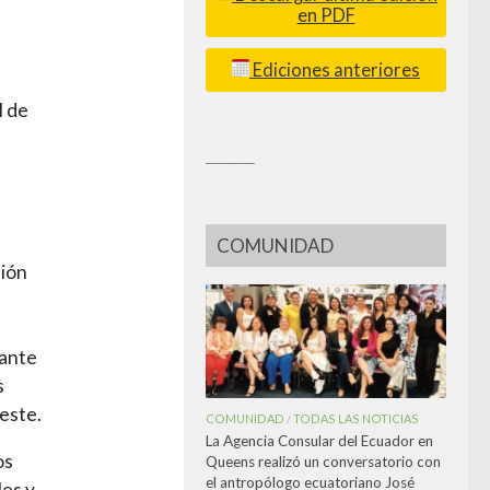
en PDF
Ediciones anteriores
l de
_________
COMUNIDAD
ción
ante
s
este.
COMUNIDAD
TODAS LAS NOTICIAS
/
La Agencia Consular del Ecuador en
os
Queens realizó un conversatorio con
el antropólogo ecuatoriano José
les y