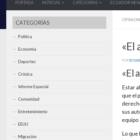
PORTADA
NOTICIAS
CATEGORIAS
ECUADOR NE
OPINION
CATEGORÍAS
Política
«El 
Economía
POR
ECUA
Deportes
«El 
Crónica
Informe Especial
Estar a
que el 
Comunidad
derecho
sus aut
Entretenimiento
equipo
EEUU
Lo que 
Migración