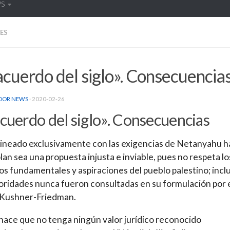
WS
ES
acuerdo del siglo». Consecuencia
DOR NEWS
·
2020-02-26
acuerdo del siglo». Consecuencias
lineado exclusivamente con las exigencias de Netanyahu 
plan sea una propuesta injusta e inviable, pues no respeta lo
s fundamentales y aspiraciones del pueblo palestino; incl
oridades nunca fueron consultadas en su formulación por 
 Kushner-Friedman.
hace que no tenga ningún valor jurídico reconocido