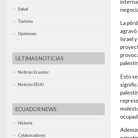
interna
negocia
Salud
Turismo
La pérd
agravó 
Opiniones
Israel 
proyect
provoca
ÚLTIMAS NOTICIAS
palesti
Noticias Ecuador
Esto se
signifi
Noticias EEUU
palesti
repres
molesto
ECUADOR NEWS
ocupada
Historia
Además,
Colaboradores
palesti