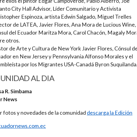
re ellos el pintor Edgar Campoverde, Pablo Alberro, Joe
anto City Hall Advisor, Líder Comunitario y Activista
istopher Espinoza, artista Edwin Salgado, Miguel Trelles
ector de LATEA, Javier Flores, Ana Mora de Lucious Wine,
sul del Ecuador Maritza Mora, Carol Chacón, Magaly Mor
re otros.
tor de Arte y Cultura de New York Javier Flores, Cónsul de
ador en New Jersey y Pennsylvania Alfonso Morales y el
mbleísta por los Migrantes USA-Canadá Byron Suquilanda
UNIDAD AL DIA
sa R. Simbama
r News
r fotos y novedades de la comunidad
descarga la Edición
uadornews.com.ec