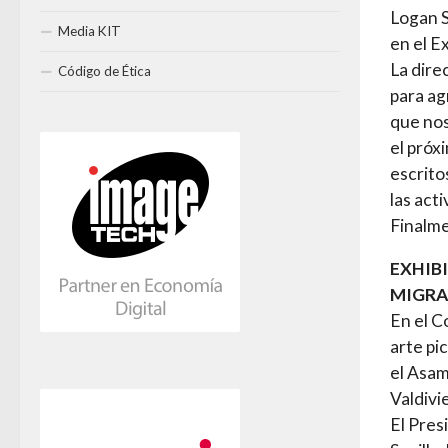
Logan S
Media KIT
en el Ex
La dire
Código de Ética
para ag
que nos
el próx
escrito
las act
Finalme
EXHIB
MIGRA
En el C
arte pi
el Asam
Valdivi
El Pres