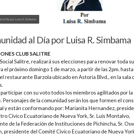
 al Día por Luisa R. Simbama
nidad al Día por Luisa R. Simbama
IONES CLUB SALITRE
 Social Salitre, realizará sus elecciones para renovar toda s
va el próximo domingo 1 de marzo, a partir de las 2pm. hasta 
 el restaurante Barzola ubicado en Astoria Blvd., en la sala 
s.
participar con su voto todos los miembros agilitados por la 
b. Personajes de la comunidad serán los que formen el cons
al y están conformando por: Marianita Hernandez, presid
tro Cívico Ecuatoriano de Nueva York, Sr. Luis Montalvo,
nte de la Federación de Instituciones de Pichincha, Sr. Os
 presidente del Comité Cívico Ecuatoriano de Nueva York