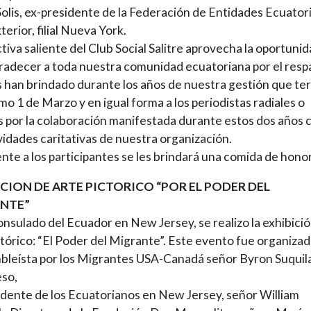
olis, ex-presidente de la Federación de Entidades Ecuator
terior, filial Nueva York.
ctiva saliente del Club Social Salitre aprovecha la oportuni
radecer a toda nuestra comunidad ecuatoriana por el resp
 han brindado durante los años de nuestra gestión que te
imo 1 de Marzo y en igual forma a los periodistas radiales o
s por la colaboración manifestada durante estos dos años 
ividades caritativas de nuestra organización.
nte a los participantes se les brindará una comida de honor
ICION DE ARTE PICTORICO “POR EL PODER DEL
NTE”
onsulado del Ecuador en New Jersey, se realizo la exhibici
ctórico: “El Poder del Migrante”. Este evento fue organizad
bleísta por los Migrantes USA-Canadá señor Byron Suqui
eso,
idente de los Ecuatorianos en New Jersey, señor William