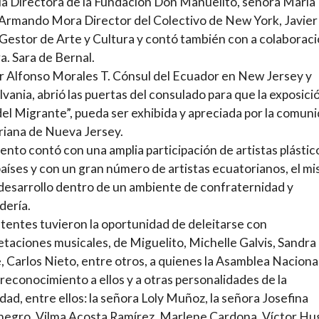
, la Directora de la Fundación Don Manuelito, señora María 
Armando Mora Director del Colectivo de New York, Javier
 Gestor de Arte y Cultura y contó también con a colaborac
ra. Sara de Bernal.
r Alfonso Morales T. Cónsul del Ecuador en New Jersey y
vania, abrió las puertas del consulado para que la exposició
el Migrante”, pueda ser exhibida y apreciada por la comun
iana de Nueva Jersey.
ento contó con una amplia participación de artistas plástic
países y con un gran número de artistas ecuatorianos, el m
desarrollo dentro de un ambiente de confraternidad y
dería.
stentes tuvieron la oportunidad de deleitarse con
etaciones musicales, de Miguelito, Michelle Galvis, Sandra
, Carlos Nieto, entre otros, a quienes la Asamblea Nacional
 reconocimiento a ellos y a otras personalidades de la
ad, entre ellos: la señora Loly Muñoz, la señora Josefina
egro, Vilma Acosta Ramírez, Marlene Cardona, Víctor Hu