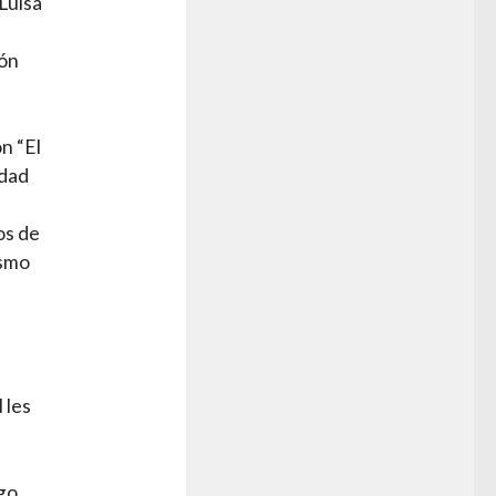
Luisa
ión
n “El
idad
os de
ismo
 les
go