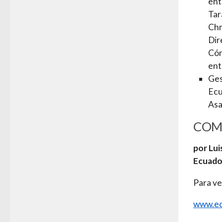
ent
Tar
Chr
Dir
Cón
ent
Ges
Ecu
Asa
COM
por Lui
Ecuado
Para ve
www.ec