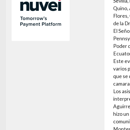
Sevilla
Quino, 
Flores,
de la D
El Seño
Pennsyl
Poder d
Ecuator
Este ev
varios 
que se 
camara
Los asi
interpr
Aguirre
hizo un
comunid
Monten