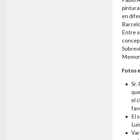
pintura
en dife
Barcelo
Entre s
concept
Sobrevi
Memoria
Fotos e
Sr.
que
el 
fav
El 
Lui
Var