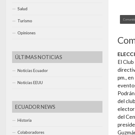
Salud
Comunidad
Turismo
Opiniones
Comu
ELECC
ÚLTIMAS NOTICIAS
El Club
directi
Noticias Ecuador
pm., en
Noticias EEUU
evento
Podrán 
del clu
ECUADOR NEWS
elector
del Cen
Historia
preside
Guzmán,
Colaboradores