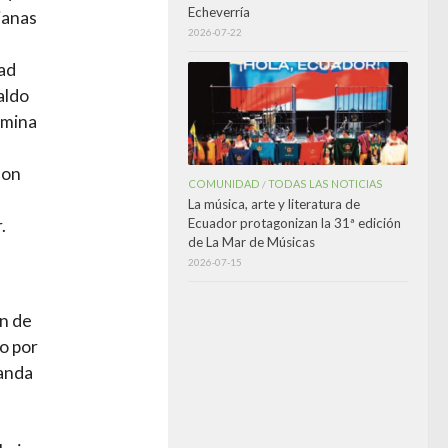
Echeverría
ianas
2026-07-22
dad
aldo
rmina
con
COMUNIDAD
TODAS LAS NOTICIAS
/
La música, arte y literatura de
.
Ecuador protagonizan la 31ª edición
de La Mar de Músicas
2026-07-15
ón de
o por
landa