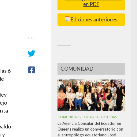
en PDF
Ediciones anteriores
SHARE
_________
u
COMUNIDAD
las 6
de
ley
ejo
enta
COMUNIDAD
TODAS LAS NOTICIAS
/
La Agencia Consular del Ecuador en
waldo
Queens realizó un conversatorio con
 y
el antropólogo ecuatoriano José