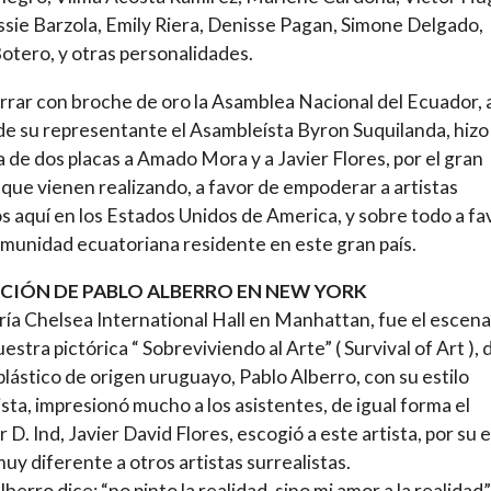
essie Barzola, Emily Riera, Denisse Pagan, Simone Delgado,
otero, y otras personalidades.
rrar con broche de oro la Asamblea Nacional del Ecuador, 
de su representante el Asambleísta Byron Suquilanda, hizo
 de dos placas a Amado Mora y a Javier Flores, por el gran
 que vienen realizando, a favor de empoderar a artistas
os aquí en los Estados Unidos de America, y sobre todo a fa
omunidad ecuatoriana residente en este gran país.
ICIÓN DE PABLO ALBERRO EN NEW YORK
ría Chelsea International Hall en Manhattan, fue el escena
estra pictórica “ Sobreviviendo al Arte” ( Survival of Art ), 
 plástico de origen uruguayo, Pablo Alberro, con su estilo
ista, impresionó mucho a los asistentes, de igual forma el
 D. Ind, Javier David Flores, escogió a este artista, por su e
muy diferente a otros artistas surrealistas.
berro dice: “no pinto la realidad, sino mi amor a la realidad”