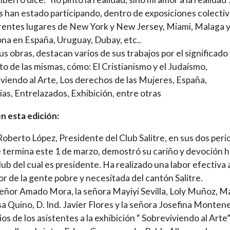
s han estado participando, dentro de exposiciones colectiv
rentes lugares de New York y New Jersey, Miami, Malaga 
na en España, Uruguay, Dubay, etc..
us obras, destacan varios de sus trabajos por el significado
o de las mismas, cómo: El Cristianismo y el Judaísmo,
viendo al Arte, Los derechos de las Mujeres, España,
s, Entrelazados, Exhibición, entre otras
n esta edición:
 Roberto López, Presidente del Club Salitre, en sus dos per
 termina este 1 de marzo, demostró su cariño y devoción h
club del cual es presidente. Ha realizado una labor efectiva 
or de la gente pobre y necesitada del cantón Salitre.
señor Amado Mora, la señora Mayiyi Sevilla, Loly Muñoz, M
sa Quino, D. Ind. Javier Flores y la señora Josefina Monten
ios de los asistentes a la exhibición “ Sobreviviendo al Arte”