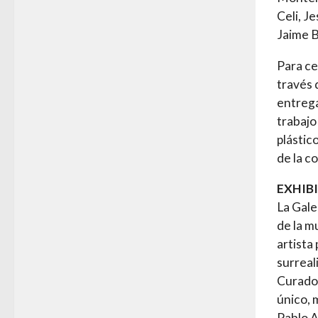
Celi, J
Jaime B
Para ce
través 
entrega
trabajo
plástic
de la c
EXHIB
La Gale
de la mu
artista
surreal
Curador
único, 
Pablo Al