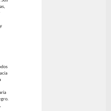
as,
y
 y
iodos
acia
a
aría
egro.
,