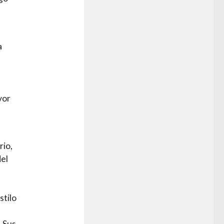
a
vor
rio,
del
stilo
. Sus