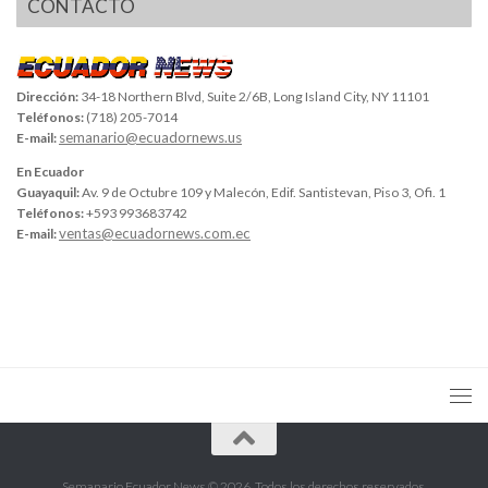
CONTACTO
Dirección:
34-18 Northern Blvd, Suite 2/6B, Long Island City, NY 11101
Teléfonos:
(718) 205-7014
semanario@ecuadornews.us
E-mail:
En Ecuador
Guayaquil:
Av. 9 de Octubre 109 y Malecón, Edif. Santistevan, Piso 3, Ofi. 1
Teléfonos:
+593 993683742
ventas@ecuadornews.com.ec
E-mail:
Semanario Ecuador News © 2026. Todos los derechos reservados.