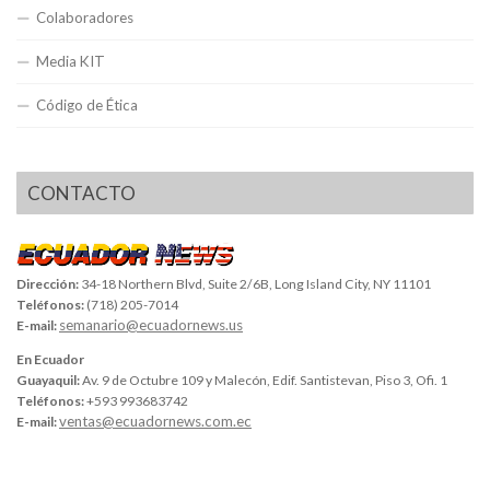
Colaboradores
Media KIT
Código de Ética
CONTACTO
Dirección:
34-18 Northern Blvd, Suite 2/6B, Long Island City, NY 11101
Teléfonos:
(718) 205-7014
semanario@ecuadornews.us
E-mail:
En Ecuador
Guayaquil:
Av. 9 de Octubre 109 y Malecón, Edif. Santistevan, Piso 3, Ofi. 1
Teléfonos:
+593 993683742
ventas@ecuadornews.com.ec
E-mail: