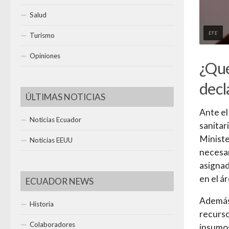
Salud
EFE
Turismo
Opiniones
¿Qué
decl
ÚLTIMAS NOTICIAS
Ante el
Noticias Ecuador
sanitar
Ministe
Noticias EEUU
necesar
asignad
en el ár
ECUADOR NEWS
Además,
Historia
recurso
Colaboradores
insumos