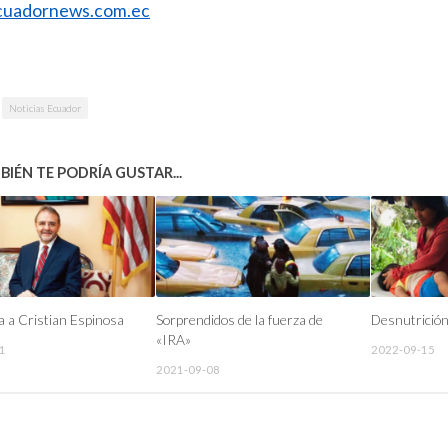
uadornews.com.ec
Noticias Ecuador
IÉN TE PODRÍA GUSTAR...
a a Cristian Espinosa
Sorprendidos de la fuerza de
Desnutrición
«IRA»
1
2022-09-15
2021-09-08