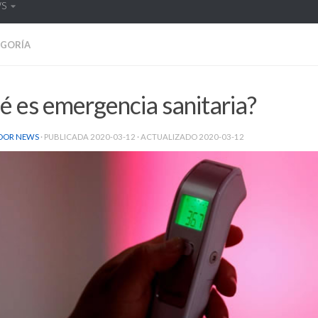
WS
EGORÍA
 es emergencia sanitaria?
DOR NEWS
· PUBLICADA
2020-03-12
· ACTUALIZADO
2020-03-12