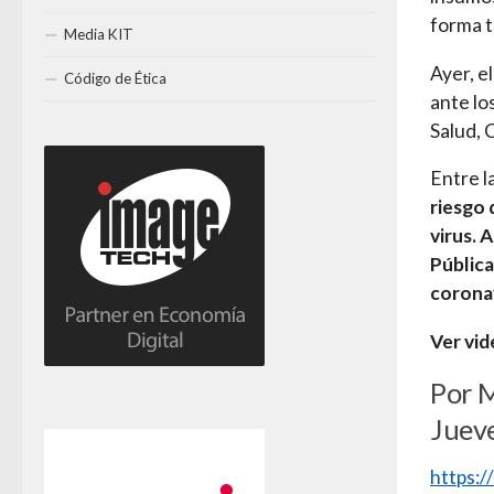
forma t
Media KIT
Ayer, e
Código de Ética
ante lo
Salud, 
Entre l
riesgo 
virus. 
Pública
coronav
Ver vi
Por 
Jueve
https: