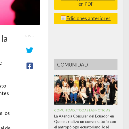
en PDF
Ediciones anteriores
 la
SHARE
_________
ia
COMUNIDAD
sto
entes
COMUNIDAD
TODAS LAS NOTICIAS
/
e los
La Agencia Consular del Ecuador en
Queens realizó un conversatorio con
el antropólogo ecuatoriano José
al de