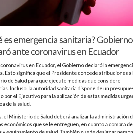
 es emergencia sanitaria? Gobierno
aró ante coronavirus en Ecuador
 coronavirus en Ecuador, el Gobierno declaró la emergenc
ia. Esto significa que el Presidente concede atribuciones al
rio de Salud para que ejecute medidas que considere
ias. Incluso, la autoridad sanitaria dispone de un presupue
o por el Ejecutivo para la aplicación de estas medidas urg
ea de la salud.
 el Ministerio de Salud deberá analizar la administración d
s económicos que se le entreguen, en cuanto a compra de
 y equipamiento de salud. También puede designar person