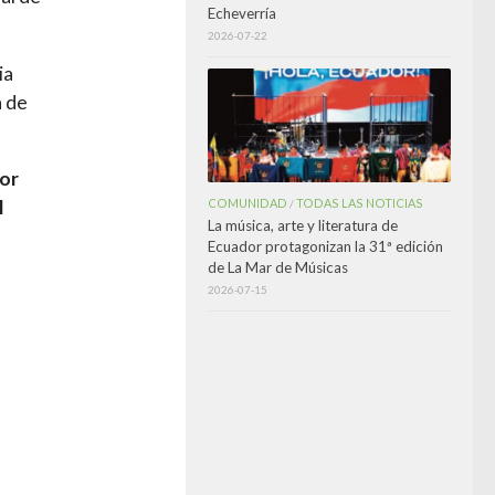
Echeverría
2026-07-22
ia
a de
yor
COMUNIDAD
TODAS LAS NOTICIAS
l
/
La música, arte y literatura de
Ecuador protagonizan la 31ª edición
de La Mar de Músicas
2026-07-15