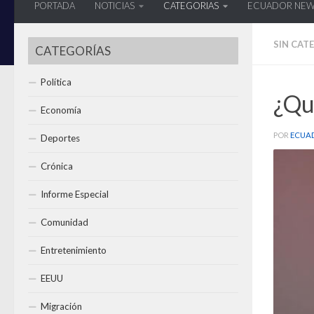
PORTADA
NOTICIAS
CATEGORIAS
ECUADOR NE
SIN CAT
CATEGORÍAS
Política
¿Qué
Economía
POR
ECUA
Deportes
Crónica
Informe Especial
Comunidad
Entretenimiento
EEUU
Migración