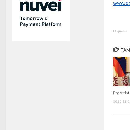
www.ec
Etiquetas:
TAMB
Entrevist
2020-11-1