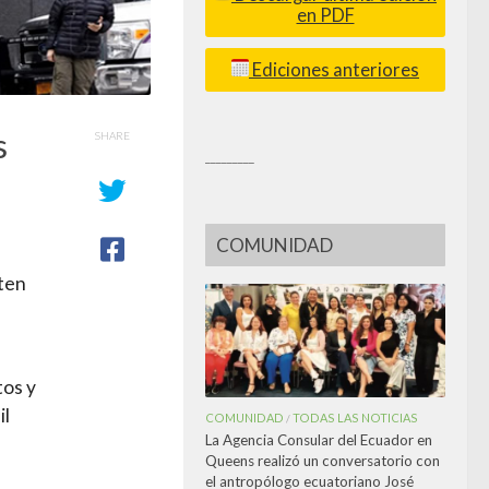
en PDF
Ediciones anteriores
s
SHARE
_________
COMUNIDAD
aten
tos y
il
COMUNIDAD
TODAS LAS NOTICIAS
/
La Agencia Consular del Ecuador en
Queens realizó un conversatorio con
el antropólogo ecuatoriano José