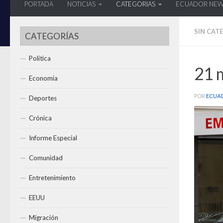
PORTADA
NOTICIAS
CATEGORIAS
ECUADOR NE
SIN CAT
CATEGORÍAS
Política
21 
Economía
POR
ECUA
Deportes
Crónica
Informe Especial
Comunidad
Entretenimiento
EEUU
Migración