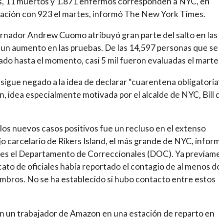
s, 11 muertos y 1.871 enfermos corresponden a NYC, en
ción con 923 el martes, informó The New York Times.
rnador Andrew Cuomo atribuyó gran parte del salto en las
a un aumento en las pruebas. De las 14,597 personas que se
do hasta el momento, casi 5 mil fueron evaluadas el marte
igue negado a la idea de declarar “cuarentena obligatoria
ón, idea especialmente motivada por el alcalde de NYC, Bill 
los nuevos casos positivos fue un recluso en el extenso
o carcelario de Rikers Island, el más grande de NYC, inform
es el Departamento de Correccionales (DOC). Ya previam
icato de oficiales había reportado el contagio de al menos d
mbros. No se ha establecido si hubo contacto entre estos
 un trabajador de Amazon en una estación de reparto en