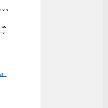
taten
rios
ares
ital