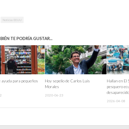
Noticias EEUU
IÉN TE PODRÍA GUSTAR...
e ayuda para pequeños
Hoy sepelio de Carlos Luis
Hallan en El
Morales
pesquero ec
desaparecido
2
2020-06-23
2026-04-08