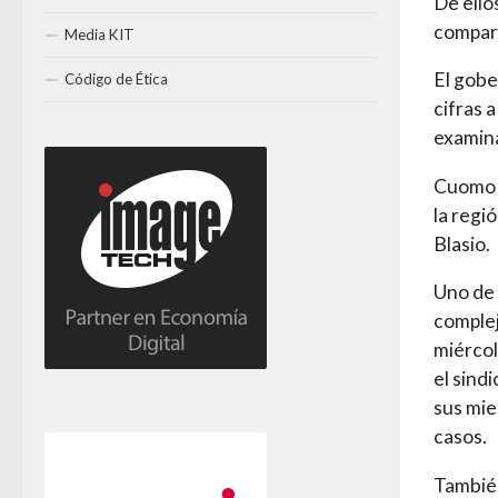
De ello
compara
Media KIT
El gobe
Código de Ética
cifras 
examina
Cuomo s
la regi
Blasio.
Uno de 
complej
miércol
el sind
sus mie
casos.
También