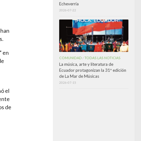
Echeverría
2026-07-22
 han
s.
” en
COMUNIDAD
TODAS LAS NOTICIAS
/
de
La música, arte y literatura de
Ecuador protagonizan la 31ª edición
de La Mar de Músicas
2026-07-15
ó el
ente
os de