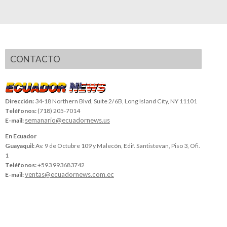
CONTACTO
Dirección:
34-18 Northern Blvd, Suite 2/6B, Long Island City, NY 11101
Teléfonos:
(718) 205-7014
semanario@ecuadornews.us
E-mail:
En Ecuador
Guayaquil:
Av. 9 de Octubre 109 y Malecón, Edif. Santistevan, Piso 3, Ofi.
1
Teléfonos:
+593 993683742
ventas@ecuadornews.com.ec
E-mail: