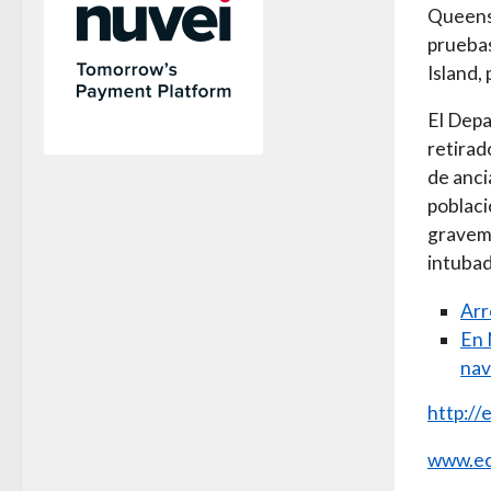
Queens 
pruebas
Island,
El Depa
retirad
de anci
poblaci
graveme
intubad
Arr
En 
nav
http://
www.ec