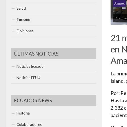
Salud
Piden vol
Turismo
Opiniones
21 m
en N
ÚLTIMAS NOTICIAS
Amaz
Noticias Ecuador
La prim
Noticias EEUU
Island,
Por: Re
ECUADOR NEWS
Hasta a
2.382 c
Historia
pacient
Colaboradores