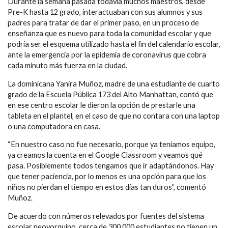
Durante la semana pasada todavía muchos maestros, desde
Pre-K hasta 12 grado, interactuaban con sus alumnos y sus
padres para tratar de dar el primer paso, en un proceso de
enseñanza que es nuevo para toda la comunidad escolar y que
podría ser el esquema utilizado hasta el fin del calendario escolar,
ante la emergencia por la epidemia de coronavirus que cobra
cada minuto más fuerza en la ciudad.
La dominicana Yanira Muñoz, madre de una estudiante de cuarto
grado de la Escuela Pública 173 del Alto Manhattan, contó que
en ese centro escolar le dieron la opción de prestarle una
tableta en el plantel, en el caso de que no contara con una laptop
o una computadora en casa.
“En nuestro caso no fue necesario, porque ya teníamos equipo,
ya creamos la cuenta en el Google Classroom y veamos qué
pasa. Posiblemente todos tengamos que ir adaptándonos. Hay
que tener paciencia, por lo menos es una opción para que los
niños no pierdan el tiempo en estos días tan duros”, comentó
Muñoz.
De acuerdo con números relevados por fuentes del sistema
escolar neoyorquino, cerca de 300,000 estudiantes no tienen un