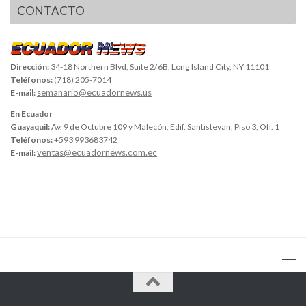
CONTACTO
Dirección:
34-18 Northern Blvd, Suite 2/6B, Long Island City, NY 11101
Teléfonos:
(718) 205-7014
semanario@ecuadornews.us
E-mail:
En Ecuador
Guayaquil:
Av. 9 de Octubre 109 y Malecón, Edif. Santistevan, Piso 3, Ofi. 1
Teléfonos:
+593 993683742
ventas@ecuadornews.com.ec
E-mail: