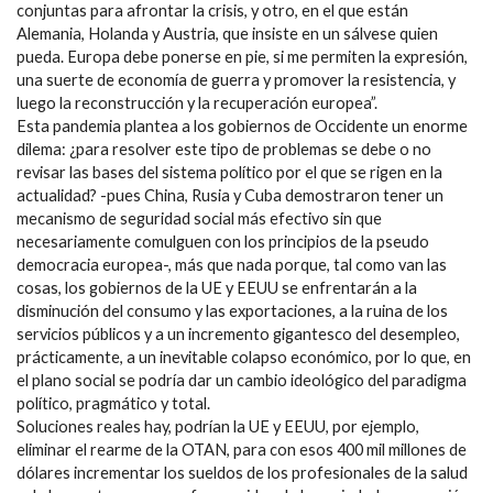
conjuntas para afrontar la crisis, y otro, en el que están
Alemania, Holanda y Austria, que insiste en un sálvese quien
pueda. Europa debe ponerse en pie, si me permiten la expresión,
una suerte de economía de guerra y promover la resistencia, y
luego la reconstrucción y la recuperación europea”.
Esta pandemia plantea a los gobiernos de Occidente un enorme
dilema: ¿para resolver este tipo de problemas se debe o no
revisar las bases del sistema político por el que se rigen en la
actualidad? -pues China, Rusia y Cuba demostraron tener un
mecanismo de seguridad social más efectivo sin que
necesariamente comulguen con los principios de la pseudo
democracia europea-, más que nada porque, tal como van las
cosas, los gobiernos de la UE y EEUU se enfrentarán a la
disminución del consumo y las exportaciones, a la ruina de los
servicios públicos y a un incremento gigantesco del desempleo,
prácticamente, a un inevitable colapso económico, por lo que, en
el plano social se podría dar un cambio ideológico del paradigma
político, pragmático y total.
Soluciones reales hay, podrían la UE y EEUU, por ejemplo,
eliminar el rearme de la OTAN, para con esos 400 mil millones de
dólares incrementar los sueldos de los profesionales de la salud