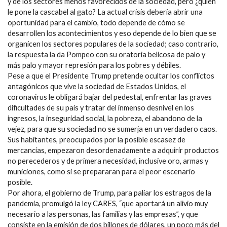
y de los sectores menos favorecidos de la sociedad, pero ¿quién
le pone la cascabel al gato? La actual crisis debería abrir una
oportunidad para el cambio, todo depende de cómo se
desarrollen los acontecimientos y eso depende de lo bien que se
organicen los sectores populares de la sociedad; caso contrario,
la respuesta la da Pompeo con su oratoria belicosa de palo y
más palo y mayor represión para los pobres y débiles.
Pese a que el Presidente Trump pretende ocultar los conflictos
antagónicos que vive la sociedad de Estados Unidos, el
coronavirus le obligará bajar del pedestal, enfrentar las graves
dificultades de su país y tratar del inmenso desnivel en los
ingresos, la inseguridad social, la pobreza, el abandono de la
vejez, para que su sociedad no se sumerja en un verdadero caos.
Sus habitantes, preocupados por la posible escasez de
mercancías, empezaron desordenadamente a adquirir productos
no perecederos y de primera necesidad, inclusive oro, armas y
municiones, como si se prepararan para el peor escenario
posible.
Por ahora, el gobierno de Trump, para paliar los estragos de la
pandemia, promulgó la ley CARES, “que aportará un alivio muy
necesario a las personas, las familias y las empresas”, y que
consiste en la emisión de dos billones de dólares, un poco más del