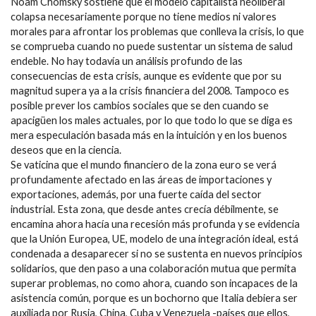
Noam Chomsky sostiene que el modelo capitalista neoliberal
colapsa necesariamente porque no tiene medios ni valores
morales para afrontar los problemas que conlleva la crisis, lo que
se comprueba cuando no puede sustentar un sistema de salud
endeble. No hay todavía un análisis profundo de las
consecuencias de esta crisis, aunque es evidente que por su
magnitud supera ya a la crisis financiera del 2008. Tampoco es
posible prever los cambios sociales que se den cuando se
apacigüen los males actuales, por lo que todo lo que se diga es
mera especulación basada más en la intuición y en los buenos
deseos que en la ciencia.
Se vaticina que el mundo financiero de la zona euro se verá
profundamente afectado en las áreas de importaciones y
exportaciones, además, por una fuerte caída del sector
industrial. Esta zona, que desde antes crecía débilmente, se
encamina ahora hacía una recesión más profunda y se evidencia
que la Unión Europea, UE, modelo de una integración ideal, está
condenada a desaparecer si no se sustenta en nuevos principios
solidarios, que den paso a una colaboración mutua que permita
superar problemas, no como ahora, cuando son incapaces de la
asistencia común, porque es un bochorno que Italia debiera ser
auxiliada por Rusia, China, Cuba y Venezuela -países que ellos,