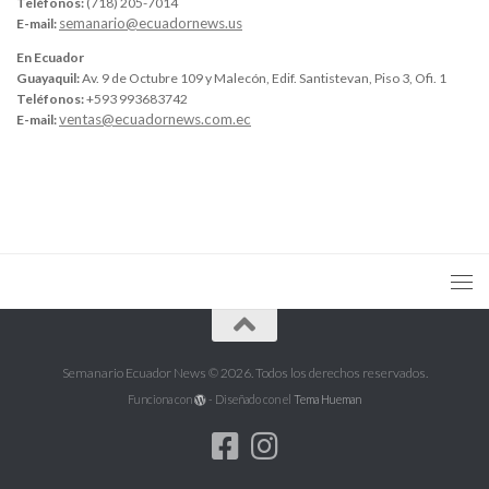
Teléfonos:
(718) 205-7014
semanario@ecuadornews.us
E-mail:
En Ecuador
Guayaquil:
Av. 9 de Octubre 109 y Malecón, Edif. Santistevan, Piso 3, Ofi. 1
Teléfonos:
+593 993683742
ventas@ecuadornews.com.ec
E-mail:
Semanario Ecuador News © 2026. Todos los derechos reservados.
Funciona con
- Diseñado con el
Tema Hueman