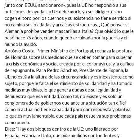
junto con EEUU, sancionaron-, pues la UE no respondió a sus
peticiones de ayuda. La UE debe morir, ya sus dirigentes no
cogen el toro por los cuernos y su existencia no tiene sentido si
no cambia sus oxidadas y arcaicas estructuras. ¿Qué pensar si
Alemania prohíbe vender mascarillas a Italia? Que olvidó lo que le
pasó hace 75 años, cuando quedó arruinada por la guerra y el
mundo la ayudó.
António Costa, Primer Ministro de Portugal, rechaza la postura
de Holanda sobre las medidas que se deben tomar para superar
la crisis económica y social, creada por el coronavirus, y la califica
de repugnante. Para Pedro Sánchez, Presidente de España, la
UE no está a la altura de las circunstancias y es inexistente como
sujeto, porque le falta el sentimiento de solidaridad y ha tomado
medidas muy tibias, lo que genera dudas de su legitimidad y
demuestra que esa entidad, como tal, no existe y es sólo un
conglomerado de gobiernos que ante una situación tan difícil
como la actual no tiene capacidad para dar respuesta y plantea,
lo que es muy lamentable, que cada país resuelva sus problemas
como pueda.
Dice: “Hay dos bloques dentro de la UE: uno liderado por
España, Francia e Italia, que pide medidas contundentes y