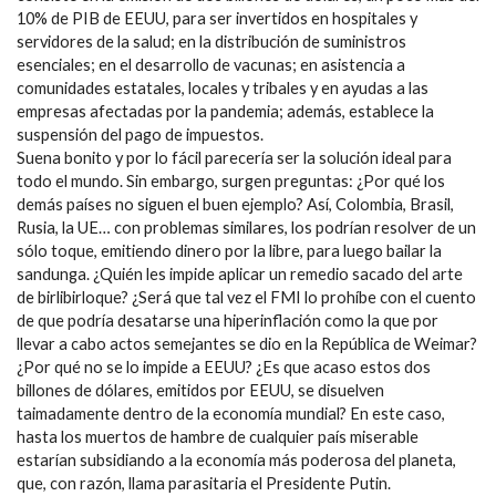
10% de PIB de EEUU, para ser invertidos en hospitales y
servidores de la salud; en la distribución de suministros
esenciales; en el desarrollo de vacunas; en asistencia a
comunidades estatales, locales y tribales y en ayudas a las
empresas afectadas por la pandemia; además, establece la
suspensión del pago de impuestos.
Suena bonito y por lo fácil parecería ser la solución ideal para
todo el mundo. Sin embargo, surgen preguntas: ¿Por qué los
demás países no siguen el buen ejemplo? Así, Colombia, Brasil,
Rusia, la UE… con problemas similares, los podrían resolver de un
sólo toque, emitiendo dinero por la libre, para luego bailar la
sandunga. ¿Quién les impide aplicar un remedio sacado del arte
de birlibirloque? ¿Será que tal vez el FMI lo prohíbe con el cuento
de que podría desatarse una hiperinflación como la que por
llevar a cabo actos semejantes se dio en la República de Weimar?
¿Por qué no se lo impide a EEUU? ¿Es que acaso estos dos
billones de dólares, emitidos por EEUU, se disuelven
taimadamente dentro de la economía mundial? En este caso,
hasta los muertos de hambre de cualquier país miserable
estarían subsidiando a la economía más poderosa del planeta,
que, con razón, llama parasitaria el Presidente Putin.