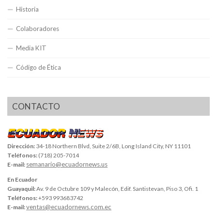
Historia
Colaboradores
Media KIT
Código de Ética
CONTACTO
Dirección:
34-18 Northern Blvd, Suite 2/6B, Long Island City, NY 11101
Teléfonos:
(718) 205-7014
semanario@ecuadornews.us
E-mail:
En Ecuador
Guayaquil:
Av. 9 de Octubre 109 y Malecón, Edif. Santistevan, Piso 3, Ofi. 1
Teléfonos:
+593 993683742
ventas@ecuadornews.com.ec
E-mail: