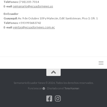
Teléfonos:
(718) 205-7014
semanario@ecuadornews.us
E-mail:
En Ecuador
Guayaquil:
Av. 9 de Octubre 109 y Malecón, Edif. Santistevan, Piso 3, Ofi. 1
Teléfonos:
+593 993683742
ventas@ecuadornews.com.ec
E-mail:
Semanario Ecuador News © 2026. Todos los derechos reservados.
Funciona con
- Diseñado con el
Tema Hueman