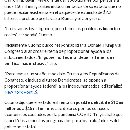
California, Gavin Newsom, de dar $500 dólares por persona a
unos 150 mil inmigrantes indocumentados de su estado que no
puede recibir asistencia en el paquete de estímulo de $2.2
billones aprobado por la Casa Blanca y el Congreso.
“Lo estamos investigando, pero tenemos problemas financieros
reales”, respondió Cuomo.
Inicialmente Cuomo buscó responsabilizar a Donald Trump y al
Congreso al abordar el tema de proporcionar ayuda a los
indocumentados. “
El gobierno federal debería tener una
política más inclusiva
”, dijo.
“Pero eso es un sueño imposible. Trump y los Republicanos del
Congreso, e incluso algunos Demócratas, se oponen a
proporcionar ayuda federal” a los indocumentados, editorializó
New York Post
.
Cuomo dijo que el estado enfrenta un
posible déficit de $10 mil
millones a $15 mil millones
de dólares por los colapsos
económicos causados ​​por la pandemia COVID-19, y señaló que
canceló los aumentos programados para los trabajadores del
gobierno estatal.