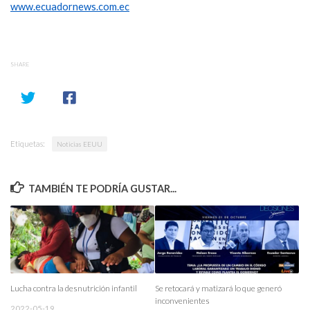
www.ecuadornews.com.ec
SHARE
Etiquetas:
Noticias EEUU
TAMBIÉN TE PODRÍA GUSTAR...
Lucha contra la desnutrición infantil
Se retocará y matizará lo que generó
inconvenientes
2022-05-19