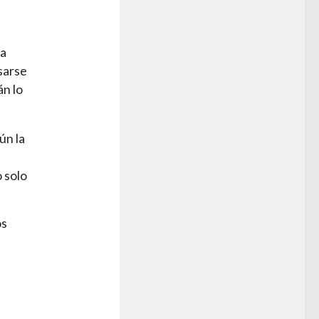
la
asarse
án lo
ún la
o solo
os