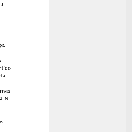
su
ge.
k
ntido
da.
ernes
EGUN-
ás