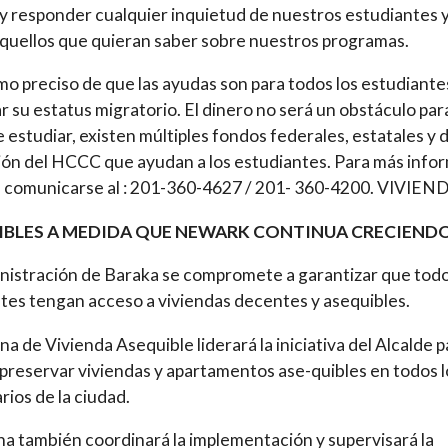
y responder cualquier inquietud de nuestros estudiantes 
quellos que quieran saber sobre nuestros programas.
mo preciso de que las ayudas son para todos los estudiante
r su estatus migratorio. El dinero no será un obstáculo par
e estudiar, existen múltiples fondos federales, estatales y d
ón del HCCC que ayudan a los estudiantes. Para más info
 comunicarse al : 201-360-4627 / 201- 360-4200. VIVIEN
IBLES A MEDIDA QUE NEWARK CONTINUA CRECIEND
nistración de Baraka se compromete a garantizar que todo
tes tengan acceso a viviendas decentes y asequibles.
ina de Vivienda Asequible liderará la iniciativa del Alcalde p
 preservar viviendas y apartamentos ase-quibles en todos l
rios de la ciudad.
ina también coordinará la implementación y supervisará la