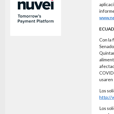
aplicac
informe
www.ne
ECUAD
Con la 
Senador
Quintan
aliment
afectad
COVID-
usaren 
Los sol
http://
Los sol