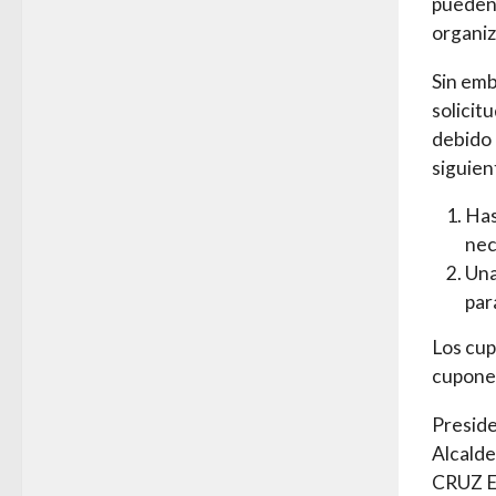
pueden 
organiz
Sin emb
solicit
debido 
siguien
Has
nec
Una
par
Los cup
cupones
Presid
Alcalde
CRUZ En