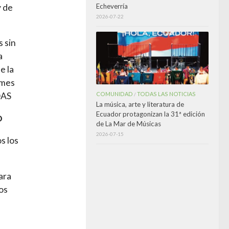
Echeverría
y de
2026-07-22
s sin
a
e la
rmes
COMUNIDAD
TODAS LAS NOTICIAS
DAS
/
La música, arte y literatura de
Ecuador protagonizan la 31ª edición
O
de La Mar de Músicas
2026-07-15
s los
ara
os