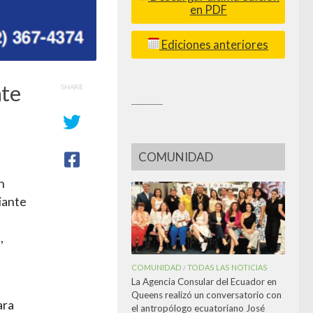
en PDF
Ediciones anteriores
nte
SHARE
_________
COMUNIDAD
n
iante
,
COMUNIDAD
TODAS LAS NOTICIAS
/
La Agencia Consular del Ecuador en
Queens realizó un conversatorio con
ara
el antropólogo ecuatoriano José