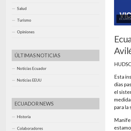
Salud
ECUATOR
Turismo
Opiniones
Ecua
Avil
ÚLTIMAS NOTICIAS
HUDSO
Noticias Ecuador
Esta in
Noticias EEUU
días pa
el sist
medida
ECUADOR NEWS
para la
Historia
Manife
estamos
Colaboradores