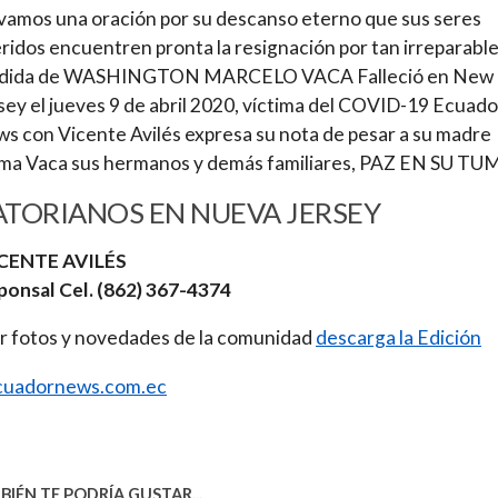
vamos una oración por su descanso eterno que sus seres
ridos encuentren pronta la resignación por tan irreparabl
rdida de WASHINGTON MARCELO VACA Falleció en New
sey el jueves 9 de abril 2020, víctima del COVID-19 Ecuado
s con Vicente Avilés expresa su nota de pesar a su madre
a Vaca sus hermanos y demás familiares, PAZ EN SU TU
TORIANOS EN NUEVA JERSEY
ICENTE AVILÉS
ponsal Cel. (862) 367-4374
r fotos y novedades de la comunidad
descarga la Edición
uadornews.com.ec
IÉN TE PODRÍA GUSTAR...