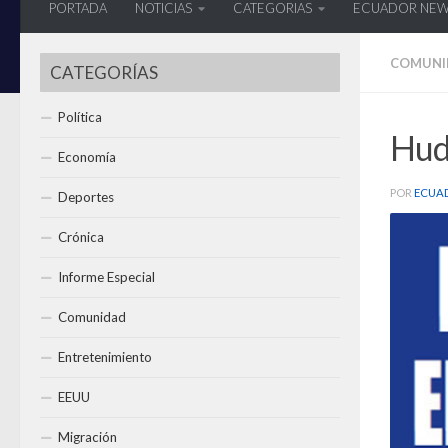
PORTADA
NOTICIAS
CATEGORIAS
ECUADOR NE
COMUNI
CATEGORÍAS
Política
Hud
Economía
POR
ECUA
Deportes
Crónica
Informe Especial
Comunidad
Entretenimiento
EEUU
Migración