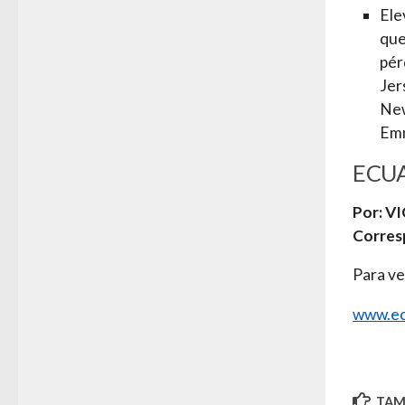
Ele
que
pé
Jer
New
Emm
ECUA
Por: V
Corres
Para ve
www.ec
TAMB