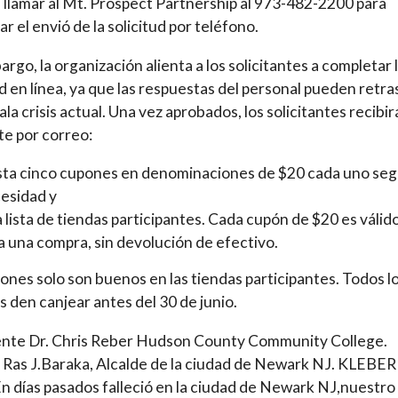
llamar al Mt. Prospect Partnership al 973-482-2200 para
ar el envió de la solicitud por teléfono.
argo, la organización alienta a los solicitantes a completar 
ud en línea, ya que las respuestas del personal pueden retr
ala crisis actual. Una vez aprobados, los solicitantes recibir
te por correo:
ta cinco cupones en denominaciones de $20 cada uno seg
esidad y
 lista de tiendas participantes. Cada cupón de $20 es válid
a una compra, sin devolución de efectivo.
ones solo son buenos en las tiendas participantes. Todos l
 den canjear antes del 30 de junio.
ente Dr. Chris Reber Hudson County Community College.
 Ras J.Baraka, Alcalde de la ciudad de Newark NJ. KLEBER
 días pasados falleció en la ciudad de Newark NJ,nuestro