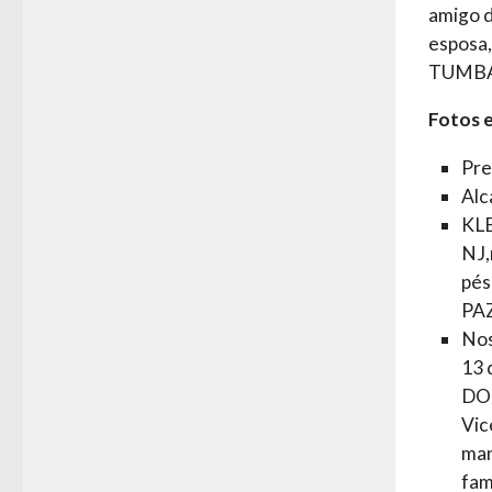
amigo d
esposa,
TUMBA.
Fotos e
Pre
Alc
KLE
NJ,
pés
PA
Nos
13 
DO
Vic
man
fam