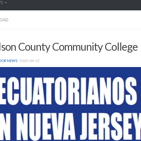
WS
DAD
son County Community College
DOR NEWS
·
2020-04-22