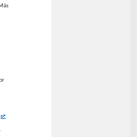
 Más
or
.
o