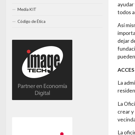
ayudar 
Media KIT
todos a
Código de Ética
Así mis
importa
dejar d
fundaci
pueden
ACCES
La admi
residen
La Ofic
crear y
vecinda
La ofic