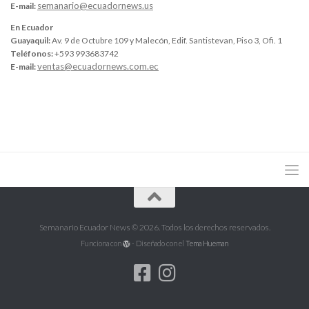
semanario@ecuadornews.us
E-mail:
En Ecuador
Guayaquil:
Av. 9 de Octubre 109 y Malecón, Edif. Santistevan, Piso 3, Ofi. 1
Teléfonos:
+593 993683742
ventas@ecuadornews.com.ec
E-mail:
Semanario Ecuador News © 2026. Todos los derechos reservados.
Funciona con
- Diseñado con el
Tema Hueman