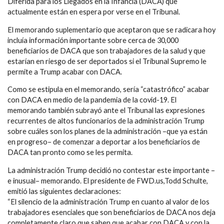
Diferida para los Llegados en la Infancia (DACA) que
actualmente están en espera por verse en el Tribunal.
El memorando suplementario que aceptaron que se radicara hoy
incluía información importante sobre cerca de 30,000
beneficiarios de DACA que son trabajadores de la salud y que
estarían en riesgo de ser deportados si el Tribunal Supremo le
permite a Trump acabar con DACA.
Como se estipula en el memorando, sería “catastrófico” acabar
con DACA en medio de la pandemia de la covid-19. El
memorando también subrayó ante el Tribunal las expresiones
recurrentes de altos funcionarios de la administración Trump
sobre cuáles son los planes de la administración –que ya están
en progreso– de comenzar a deportar a los beneficiarios de
DACA tan pronto como se les permita.
La administración Trump decidió no contestar este importante –
e inusual– memorando. El presidente de FWD.us,Todd Schulte,
emitió las siguientes declaraciones:
“El silencio de la administración Trump en cuanto al valor de los
trabajadores esenciales que son beneficiarios de DACA nos deja
completamente claro que saben que acabar con DACA y con la