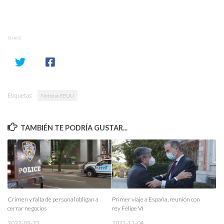
SHARE
Etiquetas:
Noticias EEUU
TAMBIÉN TE PODRÍA GUSTAR...
Crimen y falta de personal obligan a
Primer viaje a España, reunión con
cerrar negocios
rey Felipe VI
2022-09-23
2021-11-04