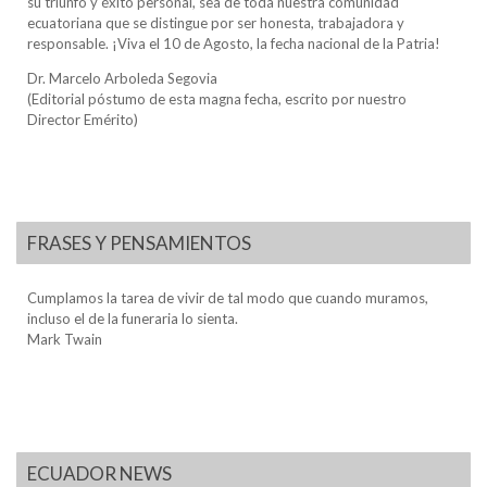
su triunfo y éxito personal, sea de toda nuestra comunidad
ecuatoriana que se distingue por ser honesta, trabajadora y
responsable. ¡Viva el 10 de Agosto, la fecha nacional de la Patria!
Dr. Marcelo Arboleda Segovia
(Editorial póstumo de esta magna fecha, escrito por nuestro
Director Emérito)
FRASES Y PENSAMIENTOS
Cumplamos la tarea de vivir de tal modo que cuando muramos,
incluso el de la funeraria lo sienta.
Mark Twain
ECUADOR NEWS