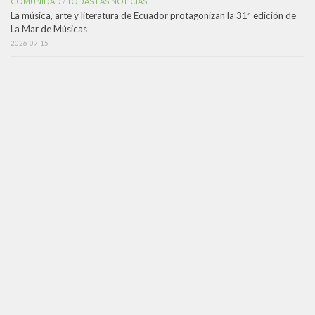
COMUNIDAD
TODAS LAS NOTICIAS
/
La música, arte y literatura de Ecuador protagonizan la 31ª edición de
La Mar de Músicas
2026-07-15