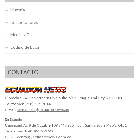
Historia
Colaboradores
Media KIT
Código de Ética
CONTACTO
Dirección:
34-18 Northern Blvd, Suite 2/6B, Long Island City, NY 11101
Teléfonos:
(718) 205-7014
semanario@ecuadornews.us
E-mail:
En Ecuador
Guayaquil:
Av. 9 de Octubre 109 y Malecón, Edif. Santistevan, Piso 3, Ofi. 1
Teléfonos:
+593 993683742
ventas@ecuadornews.com.ec
E-mail: