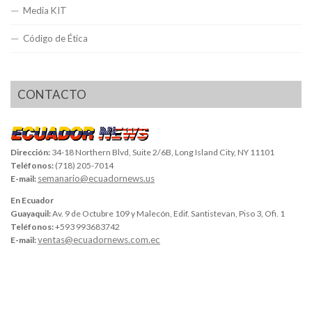
Media KIT
Código de Ética
CONTACTO
Dirección:
34-18 Northern Blvd, Suite 2/6B, Long Island City, NY 11101
Teléfonos:
(718) 205-7014
semanario@ecuadornews.us
E-mail:
En Ecuador
Guayaquil:
Av. 9 de Octubre 109 y Malecón, Edif. Santistevan, Piso 3, Ofi. 1
Teléfonos:
+593 993683742
ventas@ecuadornews.com.ec
E-mail: