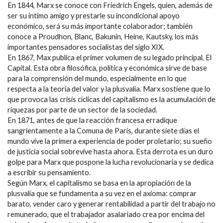
En 1844, Marx se conoce con Friedrich Engels, quien, además de
ser su íntimo amigo y prestarle su incondicional apoyo
económico, será su más importante colaborador; también
conoce a Proudhon, Blanc, Bakunin, Heine, Kautsky, los más
importantes pensadores socialistas del siglo XIX.
En 1867, Max publica el primer volumen de su legado principal, El
Capital. Esta obra filosófica, política y económica sirve de base
para la comprensión del mundo, especialmente en lo que
respecta a la teoría del valor y la plusvalía. Marx sostiene que lo
que provoca las crisis cíclicas del capitalismo es la acumulación de
riquezas por parte de un sector de la sociedad.
En 1871, antes de que la reacción francesa erradique
sangrientamente a la Comuna de París, durante siete días el
mundo vive la primera experiencia de poder proletario; su sueño
de justicia social sobrevive hasta ahora. Esta derrota es un duro
golpe para Marx que pospone la lucha revolucionaria y se dedica
a escribir su pensamiento.
Según Marx, el capitalismo se basa en la apropiación de la
plusvalía que se fundamenta a su vez en el axioma: comprar
barato, vender caro y generar rentabilidad a partir del trabajo no
remunerado, que el trabajador asalariado crea por encima del