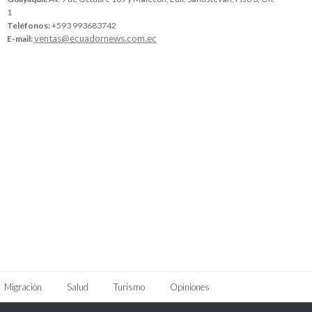
1
Teléfonos:
+593 993683742
ventas@ecuadornews.com.ec
E-mail:
Migración
Salud
Turismo
Opiniones