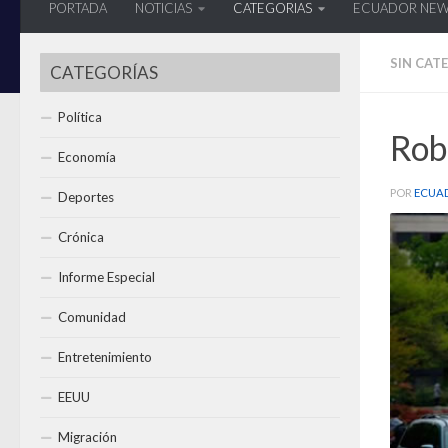
PORTADA
NOTICIAS
CATEGORIAS
ECUADOR NE
SIN CAT
CATEGORÍAS
Política
Rob
Economía
POR
ECUA
Deportes
Crónica
Informe Especial
Comunidad
Entretenimiento
EEUU
Migración