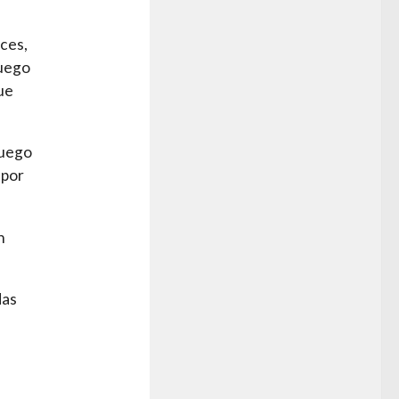
ces,
luego
ue
luego
 por
n
das