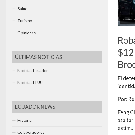
Salud
A extrem
Turismo
Opiniones
Roba
$12 
ÚLTIMAS NOTICIAS
Bro
Noticias Ecuador
El dete
Noticias EEUU
identid
Por: Re
ECUADOR NEWS
Feng C
asaltar
Historia
estímul
Colaboradores