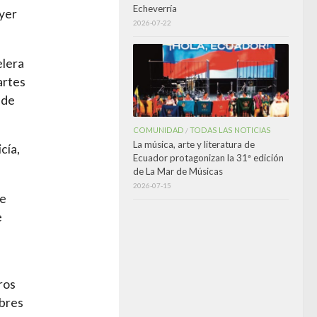
Echeverría
ayer
2026-07-22
elera
artes
 de
COMUNIDAD
TODAS LAS NOTICIAS
/
La música, arte y literatura de
cía,
Ecuador protagonizan la 31ª edición
de La Mar de Músicas
2026-07-15
ue
e
ros
mbres