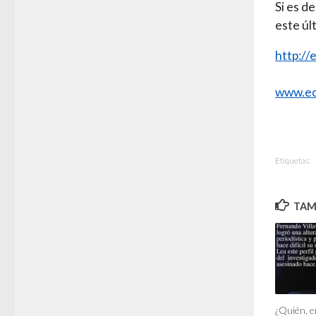
Si es d
este úl
http://
www.ec
Etiquetas:
TAMB
¿Quién, e