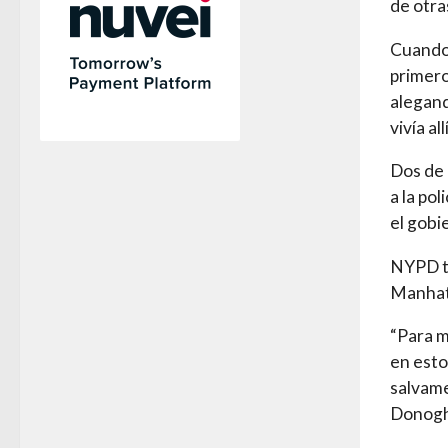
de otra
Cuando 
primero
alegand
vivía al
Dos de 
a la po
el gobi
NYPD ta
Manhatt
“Para m
en esto
salvame
Donoghu