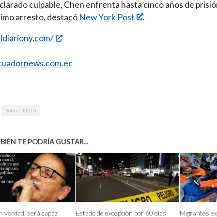
eclarado culpable, Chen enfrenta hasta cinco años de prisió
timo arresto, destacó
New York Post
.
eldiariony.com/
uadornews.com.ec
Noticias EEUU
IÉN TE PODRÍA GUSTAR...
n verdad, será capaz
Estado de excepción por 60 días
Migrantes ex