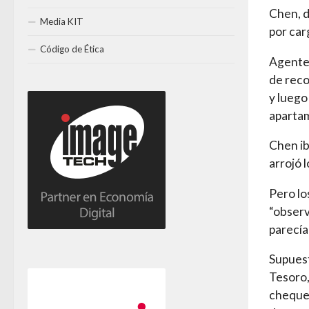
Chen, d
Media KIT
por car
Código de Ética
Agentes
de reco
y luego
aparta
Chen iba
arrojó l
Pero lo
“observ
parecía
Supues
Tesoro,
cheques