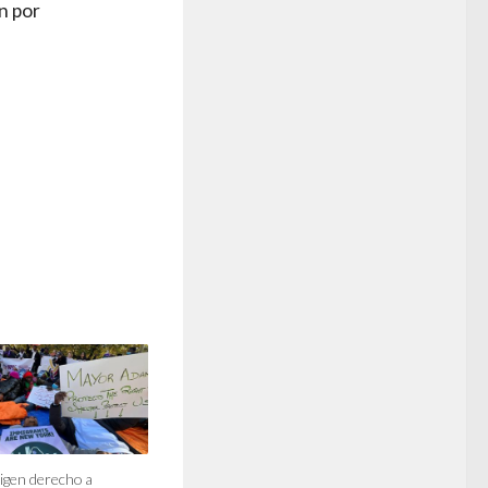
n por
igen derecho a