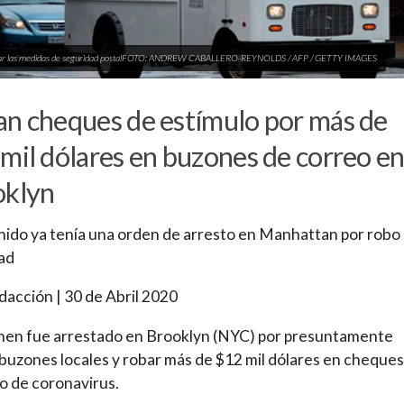
ar las medidas de seguridad postalFOTO: ANDREW CABALLERO-REYNOLDS / AFP / GETTY IMAGES
n cheques de estímulo por más de
mil dólares en buzones de correo e
oklyn
nido ya tenía una orden de arresto en Manhattan por robo
ad
dacción | 30 de Abril 2020
hen fue arrestado en Brooklyn (NYC) por presuntamente
 buzones locales y robar más de $12 mil dólares en cheques
o de coronavirus.