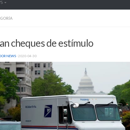
WS
EGORÍA
an cheques de estímulo
DOR NEWS
·
2020-04-30