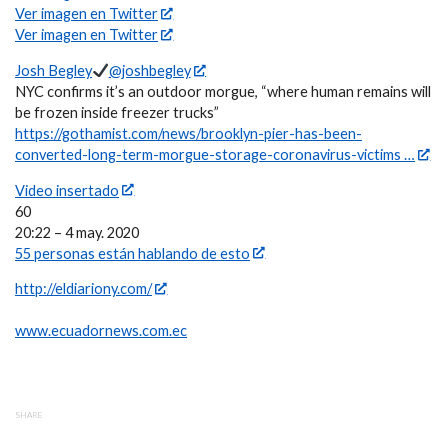
Ver imagen en Twitter
Ver imagen en Twitter
Josh Begley
@joshbegley
NYC confirms it’s an outdoor morgue, “where human remains will
be frozen inside freezer trucks”
https://gothamist.com/news/brooklyn-pier-has-been-
converted-long-term-morgue-storage-coronavirus-victims …
Video insertado
60
20:22 – 4 may. 2020
55 personas están hablando de esto
http://eldiariony.com/
www.ecuadornews.com.ec
SHARE