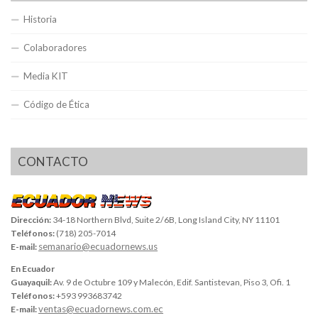
Historia
Colaboradores
Media KIT
Código de Ética
CONTACTO
Dirección:
34-18 Northern Blvd, Suite 2/6B, Long Island City, NY 11101
Teléfonos:
(718) 205-7014
semanario@ecuadornews.us
E-mail:
En Ecuador
Guayaquil:
Av. 9 de Octubre 109 y Malecón, Edif. Santistevan, Piso 3, Ofi. 1
Teléfonos:
+593 993683742
ventas@ecuadornews.com.ec
E-mail: