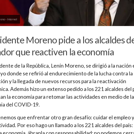
eno - Internet
idente Moreno pide a los alcaldes d
dor que reactiven la economía
idente de la República, Lenín Moreno, se dirigió a la nación
yo donde se refirió al endurecimiento de la lucha contra la
ión y la llegada de nuevos recursos para la reactivación
ca. Además hizo un extenso pedido a los 221 alcaldes del 
an la economía para retomar las actividades en medio de la
ia del COVID-19.
nemos que enfrentar otro gran desafío: cuidar el empleo y
ividad. Por eso hago un llamado a los 221 alcaldes del país:
a economía, ábranla con responsabilidad; no podemos cerra