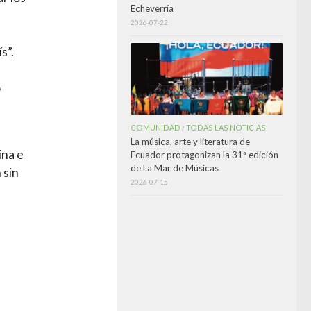
Echeverría
2026-07-22
s”.
,
o
COMUNIDAD
TODAS LAS NOTICIAS
/
La música, arte y literatura de
ina e
Ecuador protagonizan la 31ª edición
de La Mar de Músicas
 sin
2026-07-15