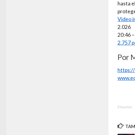
hasta e
proteg
Video i
2.026
20:46 –
2.757 p
Por 
https:
www.ec
Etiquetas:
TAMB