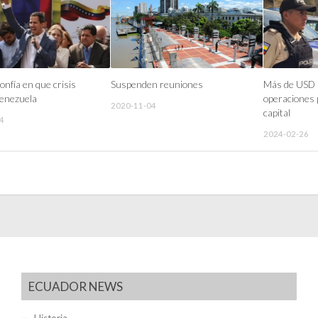
onfía en que crisis
Suspenden reuniones
Más de USD 1
Venezuela
operaciones p
2020-11-04
capital
4
2024-02-26
ECUADOR NEWS
Historia