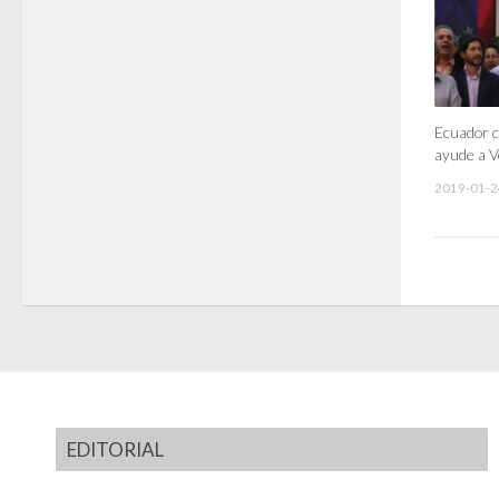
Ecuador c
ayude a 
2019-01-2
EDITORIAL