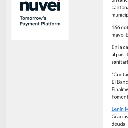
cantona
municip
166 not
mayo. E
En la c
al país
sanitar
“Contam
El Banc
Finalme
Foment
Lenín 
Gracias
deuda, 