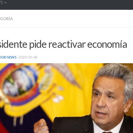
WS
EGORÍA
idente pide reactivar economía
DOR NEWS
·
2020-05-08