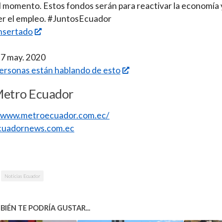
l momento. Estos fondos serán para reactivar la economía 
er el empleo. #JuntosEcuador
nsertado
 7 may. 2020
ersonas están hablando de esto
Metro Ecuador
//www.metroecuador.com.ec/
uadornews.com.ec
Noticias Ecuador
IÉN TE PODRÍA GUSTAR...