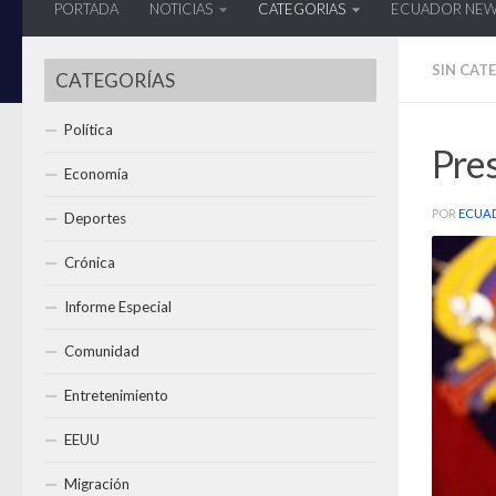
PORTADA
NOTICIAS
CATEGORIAS
ECUADOR NE
SIN CAT
CATEGORÍAS
Política
Pres
Economía
POR
ECUA
Deportes
Crónica
Informe Especial
Comunidad
Entretenimiento
EEUU
Migración