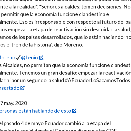
ente a la realidad”. “Señores alcaldes; tomen decisiones. No
permitir que la economía funcione clandestina e
lmente. Eso es irresponsable con respecto al futuro del paí
s empezar la etapa de reactivación sin descuidar la salud
mos de los países desarrollados, que lo están haciendo; n
s el tren de la historia”, dijo Moreno.
Moreno
@Lenin
 Alcaldes, no permitan que la economía funcione clandest
lmente. Tenemos un gran desafío: empezar la reactivación
dar ni por un segundo la salud #AEcuadorLoSacamosTodos
nsertado
 7 may. 2020
ersonas están hablando de esto
l pasado 4 de mayo Ecuador cambió a la etapa del
iamiento social donde el Gobierno dispuso a los COE