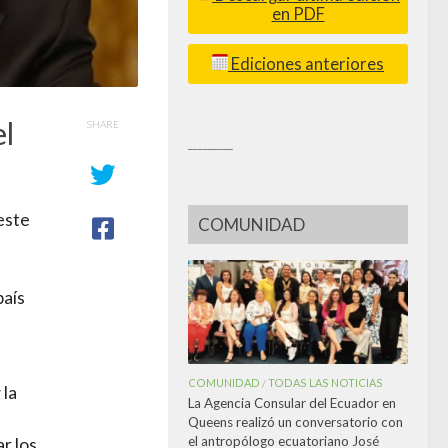
en PDF
Ediciones anteriores
el
SHARE
_________
 este
COMUNIDAD
país
COMUNIDAD
TODAS LAS NOTICIAS
/
 la
La Agencia Consular del Ecuador en
Queens realizó un conversatorio con
el antropólogo ecuatoriano José
r los