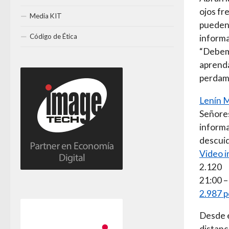
ojos fr
Media KIT
pueden 
Código de Ética
informa
“Debemo
aprenda
perdamo
Lenín 
Señores
informa
descui
Video i
2.120
21:00 –
2.987 p
Desde e
distanc