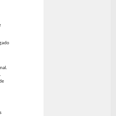
e
egado
nal.
.
de
a
s