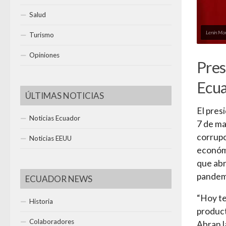
Salud
Lenín Mor
Turismo
Opiniones
Pres
Ecua
ÚLTIMAS NOTICIAS
El pres
Noticias Ecuador
7 de ma
corrupc
Noticias EEUU
económi
que abr
pandem
ECUADOR NEWS
“Hoy te
Historia
product
Colaboradores
Abran l