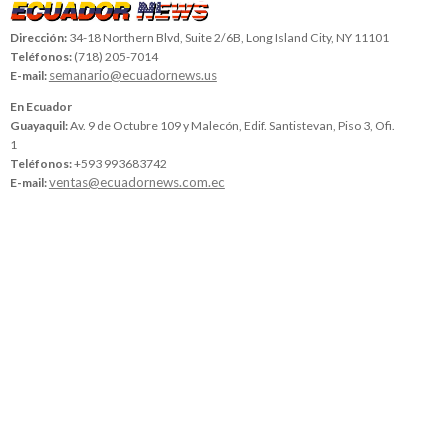
Dirección:
34-18 Northern Blvd, Suite 2/6B, Long Island City, NY 11101
Teléfonos:
(718) 205-7014
semanario@ecuadornews.us
E-mail:
En Ecuador
Guayaquil:
Av. 9 de Octubre 109 y Malecón, Edif. Santistevan, Piso 3, Ofi.
1
Teléfonos:
+593 993683742
ventas@ecuadornews.com.ec
E-mail: