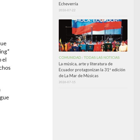
Echeverría
2026-07-22
que
ing”
COMUNIDAD
TODAS LAS NOTICIAS
/
 el
La música, arte y literatura de
uchos
Ecuador protagonizan la 31ª edición
de La Mar de Músicas
2026-07-15
n
igue