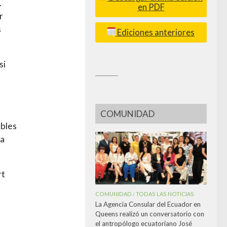
.
en PDF
r
s
Ediciones anteriores
si
_________
COMUNIDAD
bbles
la
rt
COMUNIDAD
TODAS LAS NOTICIAS
/
La Agencia Consular del Ecuador en
Queens realizó un conversatorio con
el antropólogo ecuatoriano José