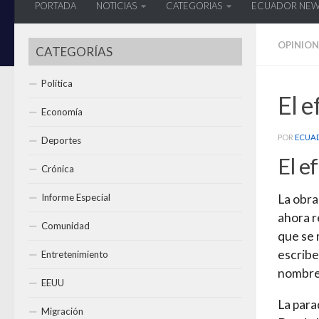
PORTADA
NOTICIAS
CATEGORIAS
ECUADOR NE
OPINION
CATEGORÍAS
Política
El e
Economía
POR
ECUA
Deportes
El e
Crónica
Informe Especial
La obra
ahora r
Comunidad
que se 
escribe
Entretenimiento
nombre 
EEUU
La para
Migración