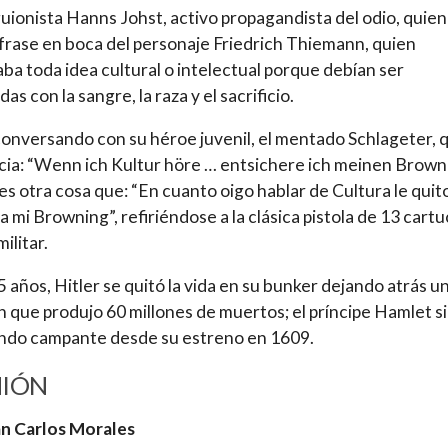
guionista Hanns Johst, activo propagandista del odio, quien
 frase en boca del personaje Friedrich Thiemann, quien
ba toda idea cultural o intelectual porque debían ser
das con la sangre, la raza y el sacrificio.
, conversando con su héroe juvenil, el mentado Schlageter, 
ia: “Wenn ich Kultur höre … entsichere ich meinen Brown
es otra cosa que: “En cuanto oigo hablar de Cultura le quito
a mi Browning”, refiriéndose a la clásica pistola de 13 cart
ilitar.
 años, Hitler se quitó la vida en su bunker dejando atrás u
 que produjo 60 millones de muertos; el príncipe Hamlet s
ndo campante desde su estreno en 1609.
NIÓN
an Carlos Morales