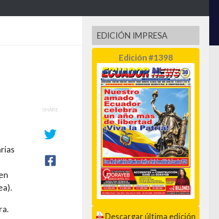
EDICIÓN IMPRESA
Edición #1398
SHARE
rias
 en
ea).
ra.
Descargar última edición