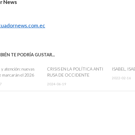
r News
uadornews.com.ec
IÉN TE PODRÍA GUSTAR...
a y atención: nuevas
CRISIS EN LA POLÍTICA ANTI
ISABEL, ISA
e marcarán el 2026
RUSA DE OCCIDENTE
2022-02-16
7
2024-06-19