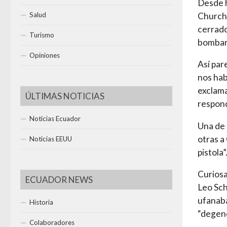
Desde h
Churchi
Salud
cerrado
Turismo
bombar
Opiniones
Así par
nos hab
exclama
ÚLTIMAS NOTICIAS
respond
Noticias Ecuador
Una de 
otras a
Noticias EEUU
pistola”
Curiosa
ECUADOR NEWS
Leo Sch
ufanaba
Historia
“degene
Colaboradores