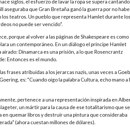
ace siglos, el esfuerzo de lavar la ropa se supera cantando
ll aseguraba que Gran Bretaña ganó la guerra por no habe
 los teatros. Un pueblo que representa Hamlet durante lo
deos no puede ser vencido”.
ece, porque al volver a las páginas de Shakespeare es como 
lara un contemporáneo. En un diálogo el príncipe Hamlet
 airado: Dinamarca es una prisión, a lo que Rosencrantz
e: Entonces es el mundo.
las frases atribuidas a los jerarcas nazis, unas veces a Goe
 Goering, es: “Cuando oigo la palabra Cultura, echo mano a 
.
mente, pertenece a una representación inspirada en Albe
lageter, un mártir para la causa de ese totalitarismo que se
 en quemar libros y destruir una pintura que consideraba
rada” (ahora cuestan millones de dólares).