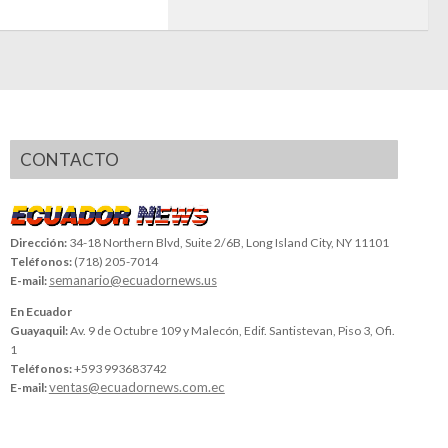
CONTACTO
Dirección:
34-18 Northern Blvd, Suite 2/6B, Long Island City, NY 11101
Teléfonos:
(718) 205-7014
semanario@ecuadornews.us
E-mail:
En Ecuador
Guayaquil:
Av. 9 de Octubre 109 y Malecón, Edif. Santistevan, Piso 3, Ofi.
1
Teléfonos:
+593 993683742
ventas@ecuadornews.com.ec
E-mail: