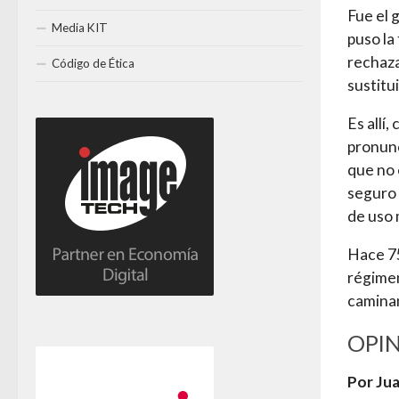
Fue el 
Media KIT
puso la
rechaza
Código de Ética
sustitui
Es allí
pronunc
que no 
seguro 
de uso m
Hace 75
régimen
camina
OPI
Por Ju