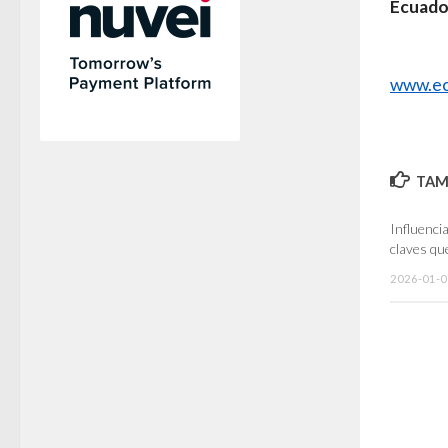
Ecuado
www.ec
TAMB
Influenci
claves qu
2026-01-0