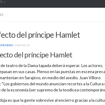
WS
ES
fecto del príncipe Hamlet
DOR NEWS
·
2020-05-13
fecto del príncipe Hamlet
 de teatro de la Dama tapada deberá esperar. Los actores,
epasan en sus casas. Pienso en las puestas en escena preca
mantenían en Sarajevo, en medio del asedio. Juan Villoro
: “Los gobiernos del mundo anuncian recortes a la Cultura
de la economía (ser supremo de la teodicea contemporán
doja es que la gente sobrevive al encierro gracias a la cultu