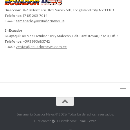
Dirección:
34-18 Northern Blvd, Suite 2/6B, Long Island City, NY 11101
Teléfonos:
(718) 205-7014
semanario@ecuadornews.us
E-mail:
En Ecuador
Guayaquil:
Av. 9 de Octubre 109 y Malecón, Edif. Santistevan, Piso 3, Ofi. 1
Teléfonos:
+593 993683742
ventas@ecuadornews.com.ec
E-mail:
Semanario Ecuador News © 2026. Todos los derechos reservados.
Funciona con
- Diseñado con el
Tema Hueman