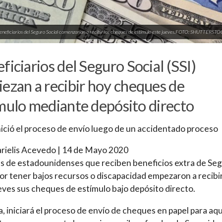
eneficiarios del Seguro Social comenzarían a recibir los cheques de estímulo este jueves.FOTO: SHUTTERST
ficiarios del Seguro Social (SSI)
ezan a recibir hoy cheques de
mulo mediante depósito directo
inició el proceso de envío luego de un accidentado proceso
rielis Acevedo | 14 de Mayo 2020
s de estadounidenses que reciben beneficios extra de Se
por tener bajos recursos o discapacidad empezaron a recibi
eves sus cheques de estímulo bajo depósito directo.
 iniciará el proceso de envío de cheques en papel para aqu