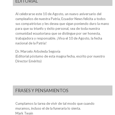
EDITORIAL
Al celebrarse este 10 de Agosto, un nuevo aniversario del
cumpleaños de nuestra Patria, Ecuador News felicita a todos
sus compatriotas y les desea que sigan poniendo duro la mano
para que su triunfo y éxito personal, sea de toda nuestra
comunidad ecuatoriana que se distingue por ser honesta,
trabajadora y responsable. ¡Viva el 10 de Agosto, la fecha
nacional de la Patria!
Dr. Marcelo Arboleda Segovia
(Editorial póstumo de esta magna fecha, escrito por nuestro
Director Emérito)
FRASES Y PENSAMIENTOS
Cumplamos la tarea de vivir de tal modo que cuando
muramos, incluso el de la funeraria lo sienta.
Mark Twain