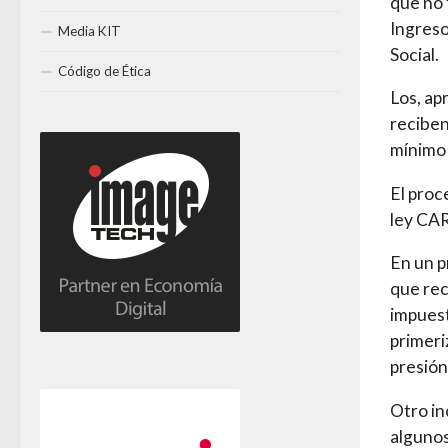
que no 
Ingreso
Media KIT
Social.
Código de Ética
Los, ap
reciben
mínimo 
El proc
ley CAR
En un p
que rec
impuest
primeri
presión
Otro in
algunos 