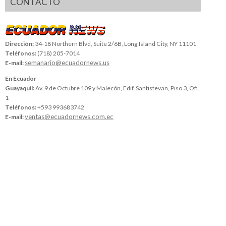
CONTACTO
Dirección:
34-18 Northern Blvd, Suite 2/6B, Long Island City, NY 11101
Teléfonos:
(718) 205-7014
semanario@ecuadornews.us
E-mail:
En Ecuador
Guayaquil:
Av. 9 de Octubre 109 y Malecón, Edif. Santistevan, Piso 3, Ofi.
1
Teléfonos:
+593 993683742
ventas@ecuadornews.com.ec
E-mail: