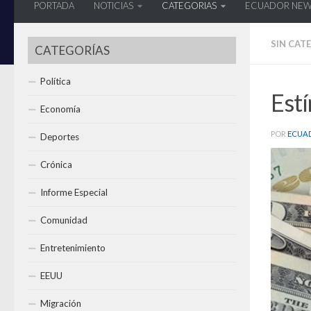
PORTADA
NOTICIAS
CATEGORIAS
ECUADOR NE
SIN CAT
CATEGORÍAS
Política
Estí
Economía
POR
ECUA
Deportes
Crónica
Informe Especial
Comunidad
Entretenimiento
EEUU
Migración