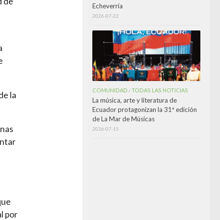
d de
Echeverría
2026-07-22
a
e
COMUNIDAD
TODAS LAS NOTICIAS
/
de la
La música, arte y literatura de
Ecuador protagonizan la 31ª edición
de La Mar de Músicas
onas
2026-07-15
entar
que
l por