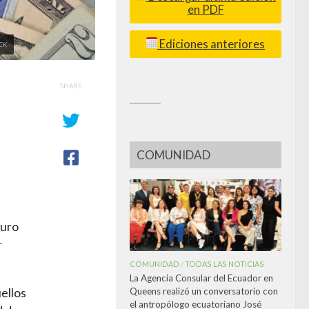
en PDF
Ediciones anteriores
OCK
SHARE
_________
COMUNIDAD
guro
r
COMUNIDAD
TODAS LAS NOTICIAS
/
La Agencia Consular del Ecuador en
Queens realizó un conversatorio con
ellos
el antropólogo ecuatoriano José