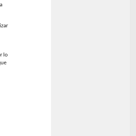
ta
izar
r lo
que