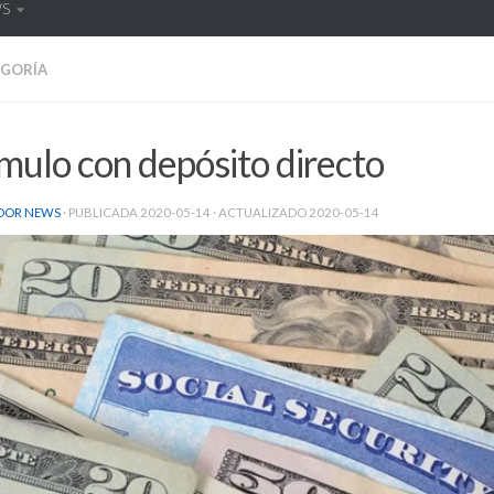
WS
EGORÍA
mulo con depósito directo
DOR NEWS
· PUBLICADA
2020-05-14
· ACTUALIZADO
2020-05-14