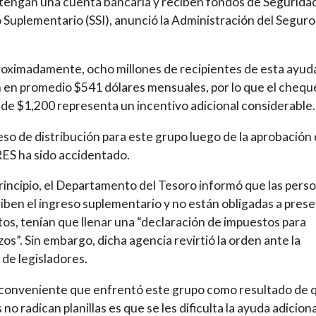
tengan una cuenta bancaria y reciben fondos de Segurida
 Suplementario (SSI), anunció la Administración del Seguro
roximadamente, ocho millones de recipientes de esta ayud
 en promedio $541 dólares mensuales, por lo que el chequ
de $1,200 representa un incentivo adicional considerable.
eso de distribución para este grupo luego de la aprobación 
ES ha sido accidentado.
rincipio, el Departamento del Tesoro informó que las pers
iben el ingreso suplementario y no están obligadas a pres
os, tenían que llenar una “declaración de impuestos para
zos”. Sin embargo, dicha agencia revirtió la orden ante la
 de legisladores.
conveniente que enfrentó este grupo como resultado de 
no radican planillas es que se les dificulta la ayuda adiciona