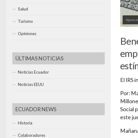
Salud
Algunos b
Turismo
Opiniones
Bene
empi
ÚLTIMAS NOTICIAS
estí
Noticias Ecuador
El IRS 
Noticias EEUU
Por: Ma
Millone
ECUADOR NEWS
Social 
este ju
Historia
Mañana,
Colaboradores