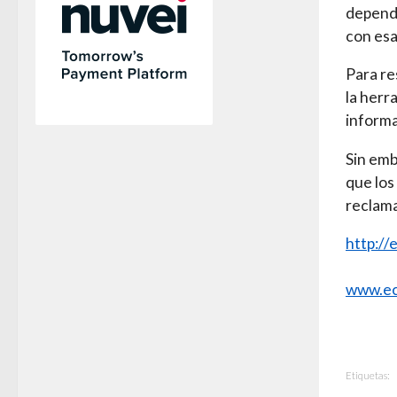
dependi
con esa
Para re
la herr
inform
Sin emb
que los
reclama
http://
www.ec
Etiquetas: