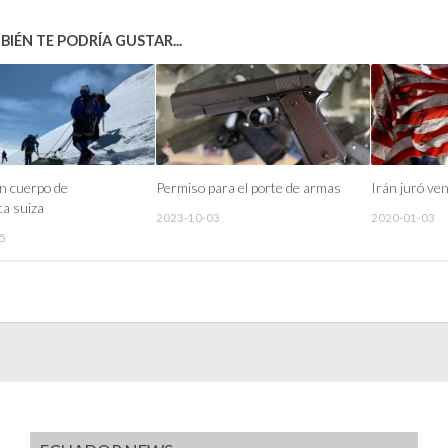
IÉN TE PODRÍA GUSTAR...
n cuerpo de
Permiso para el porte de armas
Irán juró ve
a suiza
2023-10-03
2020-01-03
5