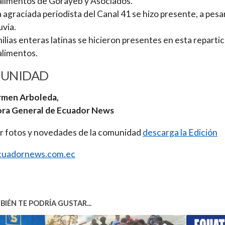
alimentos de Gorayeb y Asociados.
 agraciada periodista del Canal 41 se hizo presente, a pesa
luvia.
ilias enteras latinas se hicieron presentes en esta reparti
alimentos.
UNIDAD
rmen Arboleda,
ora General de Ecuador News
r fotos y novedades de la comunidad
descarga la Edición
uadornews.com.ec
IÉN TE PODRÍA GUSTAR...