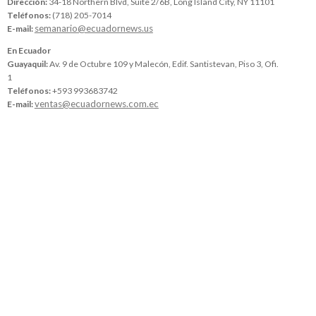
Dirección:
34-18 Northern Blvd, Suite 2/6B, Long Island City, NY 11101
Teléfonos:
(718) 205-7014
semanario@ecuadornews.us
E-mail:
En Ecuador
Guayaquil:
Av. 9 de Octubre 109 y Malecón, Edif. Santistevan, Piso 3, Ofi.
1
Teléfonos:
+593 993683742
ventas@ecuadornews.com.ec
E-mail: