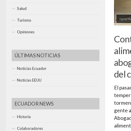
Salud
Ingrid, Ma
Turismo
Opiniones
Cont
alim
ÚLTIMAS NOTICIAS
abog
Noticias Ecuador
del 
Noticias EEUU
El pasa
tempera
torment
ECUADOR NEWS
gente a 
Historia
Abogado
aliment
Colaboradores