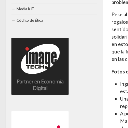
problem
Media KIT
Pese al
Código de Ética
regalos
sentido
solidar
en esto
que la 
en las 
Fotos e
Ing
est
Una
rep
A p
Man