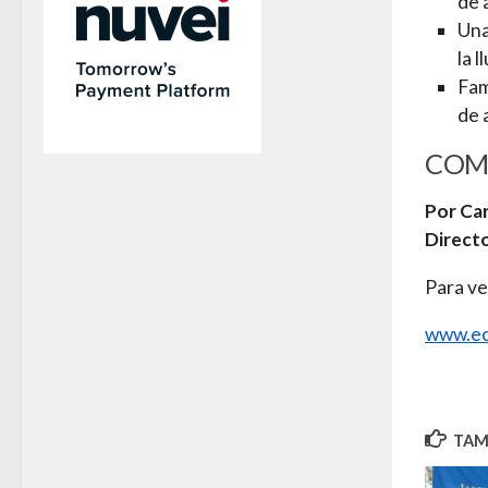
de 
Una
la l
Fam
de 
COM
Por Ca
Direct
Para ve
www.ec
TAMB