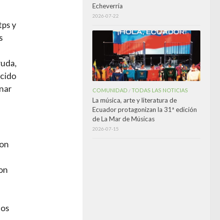
Echeverría
2026-07-22
tps y
s
yuda,
ocido
anar
COMUNIDAD
TODAS LAS NOTICIAS
/
La música, arte y literatura de
Ecuador protagonizan la 31ª edición
de La Mar de Músicas
2026-07-15
ron
on
los