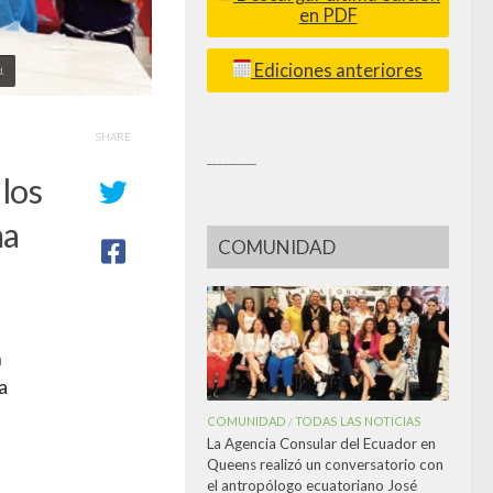
en PDF
Ediciones anteriores
.
SHARE
_________
los
ma
COMUNIDAD
n
a
COMUNIDAD
TODAS LAS NOTICIAS
/
La Agencia Consular del Ecuador en
Queens realizó un conversatorio con
el antropólogo ecuatoriano José