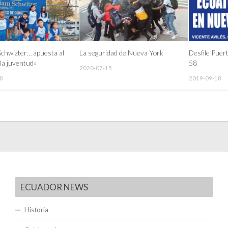
Schwizter… apuesta al
La seguridad de Nueva York
Desfile Puer
 la juventud»
58
2020-07-15
8
2019-09-18
ECUADOR NEWS
Historia