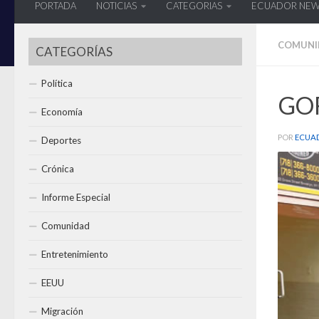
PORTADA
NOTICIAS
CATEGORIAS
ECUADOR NE
COMUNI
CATEGORÍAS
Política
GOR
Economía
POR
ECUA
Deportes
Crónica
Informe Especial
Comunidad
Entretenimiento
EEUU
Migración