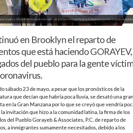
ría Urgiles y Gloria B de Gorayeb Asociados, dirigieron esta repartición y lo hicieron con mucha profesionalidad
inuó en Brooklyn el reparto de
entos que está haciendo GORAYEV, 
ados del pueblo para la gente vícti
coronavirus.
do sábado 23 de mayo, a pesar que los pronósticos de la
tura que decían que habría poca lluvia, se desató una gra
a en la Gran Manzana por lo que se creyó que vendría poc
la invitación que hizo a la comunidad latina, la firma de los
s del Pueblo Gorayeb & Associates, P.C. de reparto de
os, a inmigrantes sumamente necesitados, debido a los