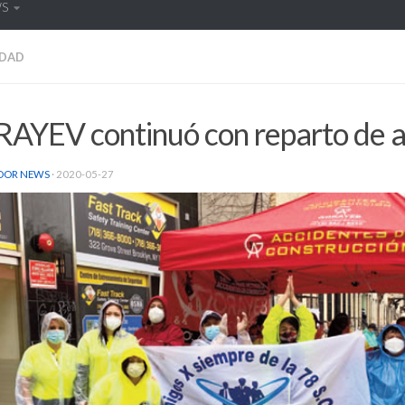
WS
DAD
AYEV continuó con reparto de a
DOR NEWS
·
2020-05-27