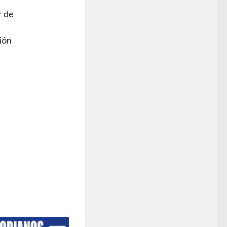
r de
ción