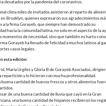
a desatados por la pandemia del coronavirus.
 mal clima miles de invitados asistieron al reparto de alimen
 en Brooklyn, quienes expresaron sus agradecimientos má
s a la firma Gorayeb, que siempre han demostrado su
idad hacia la comunidad latina, no solo en el aspecto de la a
s momentos de necesidad, sino que también es harto con
firma Gorayeb ha llenado de felicidad a muchos latinos al g
cortes casos legales.
n esta edición:
rid, María Urgiles y Gloria B de Gorayeb Asociados, dirigie
a repartición y lo hicieron con mucha profesionalidad.
 buena cantidad de huevos frescos y otros alimentos fuer
artidos.
esar de una buena cantidad de lluvia que cayó en la Gran
zana, una buena cantidad de hispanos recibieron los rega