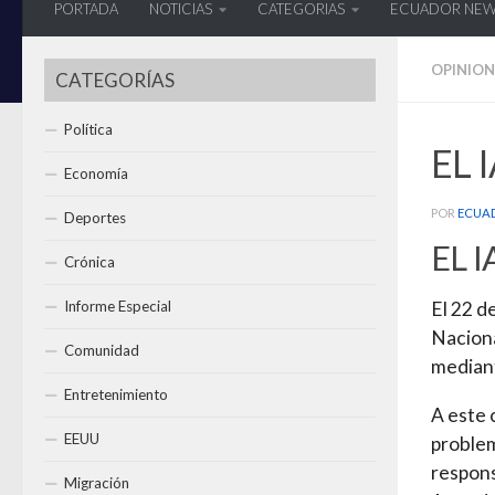
PORTADA
NOTICIAS
CATEGORIAS
ECUADOR NE
OPINION
CATEGORÍAS
Política
EL 
Economía
POR
ECUA
Deportes
EL 
Crónica
Informe Especial
El 22 d
Naciona
Comunidad
median
Entretenimiento
A este 
EEUU
problem
respons
Migración