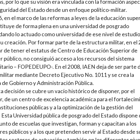
, por lo que su visión era vinculada con la formación aspe
eguridad del Estado desde un enfoque político-militar.
, en el marco de las reformas a leyes de la educación super
tituye de forma plena en una universidad de posgrado
dando lo actuado como universidad de ese nivel de estudi
u creación. Por formar parte de la estructura militar, en el
ar de tener el estatus de Centro de Educación Superior de
r público, no consiguió acceso a los recursos del sistema
itario – FOPEDEUPO-. En el 2008, IAEN deja de ser parte 
ilitar mediante Decreto Ejecutivo No. 1011 y se crea la
 de Gobierno y Administración Pública.
a decisión se cubre un vacío histórico de disponer, por el
, de un centro de excelencia académica para el fortalecim
nstituciones públicas y a la optimización de la gestión del
 Esta Universidad pública de posgrado del Estado dispone
unto de escuelas que investigan, forman y capacitan a los
res públicos y a los que pretenden servir al Estado desde s
tes sectores de actuación y también en los diferentes nive