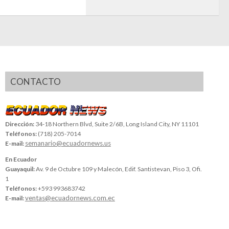
CONTACTO
Dirección:
34-18 Northern Blvd, Suite 2/6B, Long Island City, NY 11101
Teléfonos:
(718) 205-7014
semanario@ecuadornews.us
E-mail:
En Ecuador
Guayaquil:
Av. 9 de Octubre 109 y Malecón, Edif. Santistevan, Piso 3, Ofi.
1
Teléfonos:
+593 993683742
ventas@ecuadornews.com.ec
E-mail: