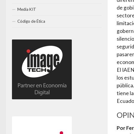
de gobi
Media KIT
sectore
Código de Ética
limitac
goberna
silenci
segurid
pasarem
economí
El IAEN
los est
pública
tiene l
Ecuador
OPI
Por Fe