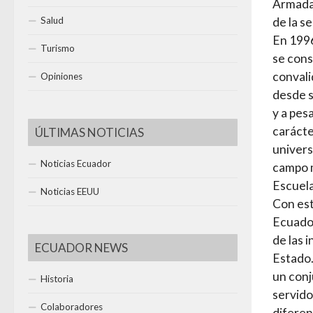
Armadas
de la s
Salud
En 1996
Turismo
se cons
convali
Opiniones
desde s
y a pes
carácte
ÚLTIMAS NOTICIAS
univers
Noticias Ecuador
campo m
Escuela
Noticias EEUU
Con est
Ecuador
de las i
ECUADOR NEWS
Estado.
un conj
Historia
servido
Colaboradores
diferen