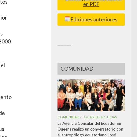
ctos
en PDF
ior
Ediciones anteriores
os
 2000
_________
del
COMUNIDAD
iento
 de
COMUNIDAD
TODAS LAS NOTICIAS
/
La Agencia Consular del Ecuador en
us
Queens realizó un conversatorio con
el antropólogo ecuatoriano José
les