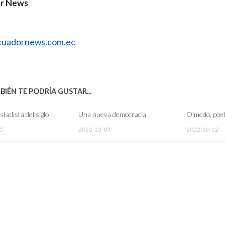
r News
uadornews.com.ec
IÉN TE PODRÍA GUSTAR...
estadista del siglo
Una nueva democracia
Olmedo, poet
5
2022-12-07
2022-10-12