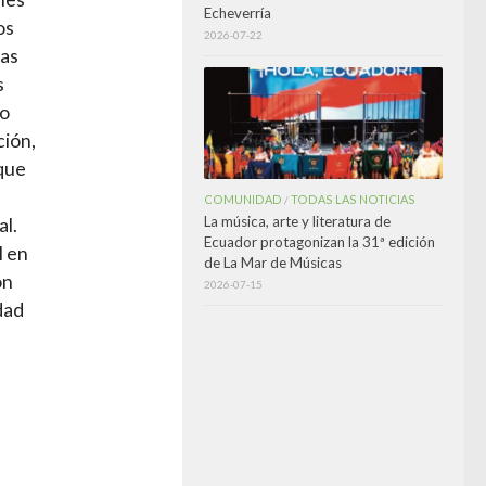
Echeverría
os
2026-07-22
las
s
jo
ción,
 que
COMUNIDAD
TODAS LAS NOTICIAS
/
La música, arte y literatura de
l.
Ecuador protagonizan la 31ª edición
l en
de La Mar de Músicas
ón
2026-07-15
dad