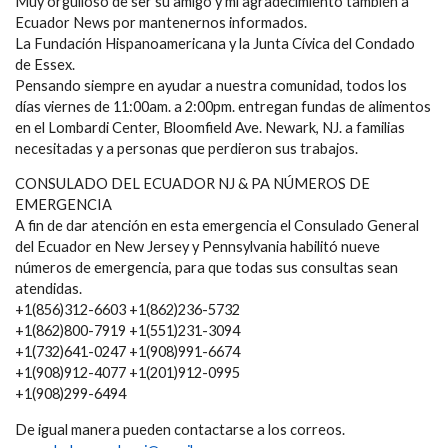
Muy orgulloso de ser su amigo y mi agradecimiento también a
Ecuador News por mantenernos informados.
La Fundación Hispanoamericana y la Junta Cívica del Condado
de Essex.
Pensando siempre en ayudar a nuestra comunidad, todos los
días viernes de 11:00am. a 2:00pm. entregan fundas de alimentos
en el Lombardi Center, Bloomfield Ave. Newark, NJ. a familias
necesitadas y a personas que perdieron sus trabajos.
CONSULADO DEL ECUADOR NJ & PA NÚMEROS DE
EMERGENCIA
A fin de dar atención en esta emergencia el Consulado General
del Ecuador en New Jersey y Pennsylvania habilitó nueve
números de emergencia, para que todas sus consultas sean
atendidas.
+1(856)312-6603 +1(862)236-5732
+1(862)800-7919 +1(551)231-3094
+1(732)641-0247 +1(908)991-6674
+1(908)912-4077 +1(201)912-0995
+1(908)299-6494
De igual manera pueden contactarse a los correos.