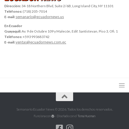
Dirección:
34-18 Northern Blvd, Suite 2/6B, Long Island City, NY 11101
Teléfonos:
(718) 205-7014
semanario@ecuadornews.us
E-mail:
En Ecuador
Guayaquil:
Av. 9 de Octubre 109 y Malecón, Edif. Santistevan, Piso 3, Ofi. 1
Teléfonos:
+593 993683742
ventas@ecuadornews.com.ec
E-mail:
Semanario Ecuador News © 2026. Todos los derechos reservados.
Funciona con
- Diseñado con el
Tema Hueman