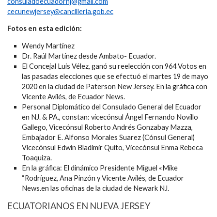
consuladoecuadornj@gmail.com
cecunewjersey@cancilleria.gob.ec
Fotos en esta edición:
Wendy Martínez
Dr. Raúl Martínez desde Ambato- Ecuador.
El Concejal Luis Vélez, ganó su reelección con 964 Votos en
las pasadas elecciones que se efectuó el martes 19 de mayo
2020 en la ciudad de Paterson New Jersey. En la gráfica con
Vicente Avilés, de Ecuador News.
Personal Diplomático del Consulado General del Ecuador
en NJ. & PA., constan: vicecónsul Ángel Fernando Novillo
Gallego, Vicecónsul Roberto Andrés Gonzabay Mazza,
Embajador E. Alfonso Morales Suarez (Cónsul General)
Vicecónsul Edwin Bladimir Quito, Vicecónsul Enma Rebeca
Toaquiza.
En la gráfica: El dinámico Presidente Miguel «Mike
“Rodríguez, Ana Pinzón y Vicente Avilés, de Ecuador
News.en las oficinas de la ciudad de Newark NJ.
ECUATORIANOS EN NUEVA JERSEY